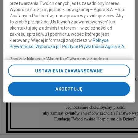
przetwarzania Twoich danych jest uzasadniony interes
Wyborcza sp. z o.o., jej spółki powiązanej – Agora S.A. – lub
Janusz Majer
Zaufanych Partnerów, masz prawo wyrazić sprzeciw. Aby
to zrobić przejdź do „Ustawień Zaawansowanych” lub
skontaktuj się z administratorem – w zależności od
zakresu sprzeciwu i podmiotu, wobec którego jest
Pogrążona w smutku
kierowany. Więcej informacji znajdziesz w
Polityce
Prywatności Wyborcza.pl
i
Polityce Prywatności Agora S.A.
rodzina
Poprzez kliknięcie "Akceptuję" wyrażasz zgodę na
zainstalowanie i przechowywanie plików typu cookie
USTAWIENIA ZAAWANSOWANE
Wyborczej sp. z o. o. jej Zaufanych Partnerów i Agora S.A.
Ceremonia pogrzebowa odbędzie się
na Twoim urządzeniu końcowym. Możesz też w każdej
w dniu 28 listopada 2009 roku o godzinie 13.10
chwili zmienić swoje preferencje dot. plików cookie,
na Cmentarzu Grabiszyńskim we Wrocławiu.
AKCEPTUJĘ
ponownie wywołując narzędzie do zarządzania Twoimi
preferencjami dot. przetwarzania danych poprzez
Prosimy o nieskładanie kondolencji.
odnośnik „Ustawienia prywatności” w stopce serwisu i
Jednocześnie chcielibyśmy prosić,
przechodząc do sekcji „Ustawienia zaawansowane”.
aby zamiast kwiatów i wieńców zechcieli Państwo w
Zmiana ustawień plików cookie możliwa jest także za
Fundację "Wrocławskie Hospicjum dla Dzieci".
pomocą ustawień przeglądarki.
My, nasi Zaufani Partnerzy i Agora S.A. możemy