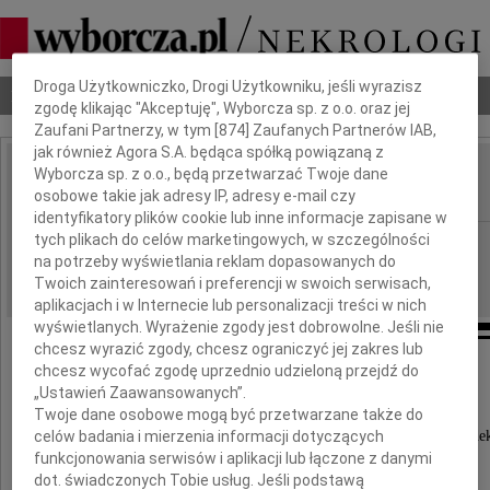
Dbamy o Twoją prywatność
Droga Użytkowniczko, Drogi Użytkowniku, jeśli wyrazisz
Nekrologi
Odeszli
Poradnik pogrzebowy
zgodę klikając "Akceptuję", Wyborcza sp. z o.o. oraz jej
Zaufani Partnerzy, w tym [
874
] Zaufanych Partnerów IAB,
jak również Agora S.A. będąca spółką powiązaną z
Wyborcza sp. z o.o., będą przetwarzać Twoje dane
Janusz Majer
IMIĘ I NAZWISKO:
osobowe takie jak adresy IP, adresy e-mail czy
identyfikatory plików cookie lub inne informacje zapisane w
tych plikach do celów marketingowych, w szczególności
cała Polska
REGION:
na potrzeby wyświetlania reklam dopasowanych do
27.11.2009
DATA EMISJI:
Twoich zainteresowań i preferencji w swoich serwisach,
aplikacjach i w Internecie lub personalizacji treści w nich
wyświetlanych. Wyrażenie zgody jest dobrowolne. Jeśli nie
chcesz wyrazić zgody, chcesz ograniczyć jej zakres lub
chcesz wycofać zgodę uprzednio udzieloną przejdź do
Z głębokim żalem zawiadamiamy,
„Ustawień Zaawansowanych”.
że w dniu 24 listopada 2009 roku
Twoje dane osobowe mogą być przetwarzane także do
w wieku 87 lat umarł
celów badania i mierzenia informacji dotyczących
nasz ukochany Mąż, Ojciec, Dziadek i Pradziade
funkcjonowania serwisów i aplikacji lub łączone z danymi
dot. świadczonych Tobie usług. Jeśli podstawą