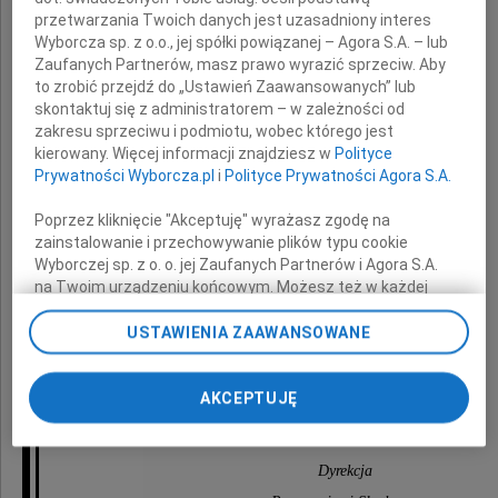
lśniąca, bez rąk i głowy
przetwarzania Twoich danych jest uzasadniony interes
Wyborcza sp. z o.o., jej spółki powiązanej – Agora S.A. – lub
bogini miłości
Zaufanych Partnerów, masz prawo wyrazić sprzeciw. Aby
Droga
to zrobić przejdź do „Ustawień Zaawansowanych” lub
skontaktuj się z administratorem – w zależności od
Ewo
zakresu sprzeciwu i podmiotu, wobec którego jest
kierowany. Więcej informacji znajdziesz w
Polityce
Prywatności Wyborcza.pl
i
Polityce Prywatności Agora S.A.
Z powodu nagłego odejścia Ojca
Poprzez kliknięcie "Akceptuję" wyrażasz zgodę na
Jana Soduła
zainstalowanie i przechowywanie plików typu cookie
Wyborczej sp. z o. o. jej Zaufanych Partnerów i Agora S.A.
na Twoim urządzeniu końcowym. Możesz też w każdej
chwili zmienić swoje preferencje dot. plików cookie,
Łączymy się z
ponownie wywołując narzędzie do zarządzania Twoimi
USTAWIENIA ZAAWANSOWANE
preferencjami dot. przetwarzania danych poprzez
Tobą i Rodziną
odnośnik „Ustawienia prywatności” w stopce serwisu i
przechodząc do sekcji „Ustawienia zaawansowane”.
AKCEPTUJĘ
Zmiana ustawień plików cookie możliwa jest także za
w bólu i smutku
pomocą ustawień przeglądarki.
Dyrekcja
My, nasi Zaufani Partnerzy i Agora S.A. możemy