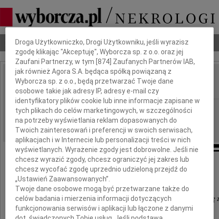
Dbamy o Twoją prywatność
Nekrologi
Odeszli
Poradnik pogrzebowy
Droga Użytkowniczko, Drogi Użytkowniku, jeśli wyrazisz
zgodę klikając "Akceptuję", Wyborcza sp. z o.o. oraz jej
Zaufani Partnerzy, w tym [
874
] Zaufanych Partnerów IAB,
jak również Agora S.A. będąca spółką powiązaną z
Jan Soduł
Wyborcza sp. z o.o., będą przetwarzać Twoje dane
IMIĘ I NAZWISKO:
osobowe takie jak adresy IP, adresy e-mail czy
identyfikatory plików cookie lub inne informacje zapisane w
Gdańsk
REGION:
tych plikach do celów marketingowych, w szczególności
na potrzeby wyświetlania reklam dopasowanych do
07.11.2011
DATA EMISJI:
Twoich zainteresowań i preferencji w swoich serwisach,
aplikacjach i w Internecie lub personalizacji treści w nich
wyświetlanych. Wyrażenie zgody jest dobrowolne. Jeśli nie
chcesz wyrazić zgody, chcesz ograniczyć jej zakres lub
chcesz wycofać zgodę uprzednio udzieloną przejdź do
Para ludzi stąpa ostrożnie, krucho
„Ustawień Zaawansowanych”.
to tato i mama
Twoje dane osobowe mogą być przetwarzane także do
celów badania i mierzenia informacji dotyczących
Wychodząc na brzeg morza, tak niedawno trzymali się z
funkcjonowania serwisów i aplikacji lub łączone z danymi
z pian nadal wynurza się
dot. świadczonych Tobie usług. Jeśli podstawą