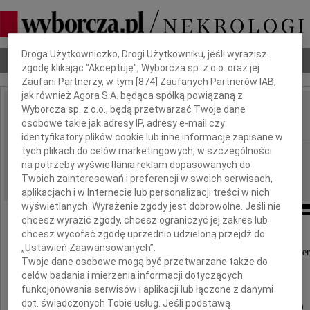
Dbamy o Twoją prywatność
Droga Użytkowniczko, Drogi Użytkowniku, jeśli wyrazisz
Nekrologi
Odeszli
Poradnik pogrzebowy
zgodę klikając "Akceptuję", Wyborcza sp. z o.o. oraz jej
Zaufani Partnerzy, w tym [
874
] Zaufanych Partnerów IAB,
jak również Agora S.A. będąca spółką powiązaną z
Wyborcza sp. z o.o., będą przetwarzać Twoje dane
Jacek Sieniawski
IMIĘ I NAZWISKO:
osobowe takie jak adresy IP, adresy e-mail czy
identyfikatory plików cookie lub inne informacje zapisane w
tych plikach do celów marketingowych, w szczególności
Rzeszów
REGION:
na potrzeby wyświetlania reklam dopasowanych do
04.11.2011
DATA EMISJI:
Twoich zainteresowań i preferencji w swoich serwisach,
aplikacjach i w Internecie lub personalizacji treści w nich
wyświetlanych. Wyrażenie zgody jest dobrowolne. Jeśli nie
chcesz wyrazić zgody, chcesz ograniczyć jej zakres lub
chcesz wycofać zgodę uprzednio udzieloną przejdź do
„Ustawień Zaawansowanych”.
Z głębokim żalem przyjęliśmy wiadomość o śmier
Twoje dane osobowe mogą być przetwarzane także do
celów badania i mierzenia informacji dotyczących
funkcjonowania serwisów i aplikacji lub łączone z danymi
Jacka Sieniawskiego
dot. świadczonych Tobie usług. Jeśli podstawą