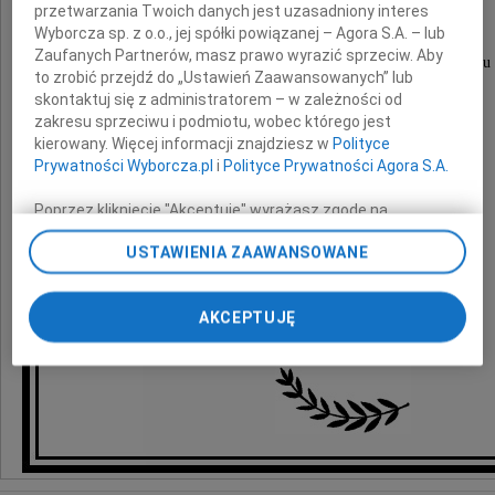
przetwarzania Twoich danych jest uzasadniony interes
Wyborcza sp. z o.o., jej spółki powiązanej – Agora S.A. – lub
Zaufanych Partnerów, masz prawo wyrazić sprzeciw. Aby
sędziego Sądu Rejonowego w stanie spoczynku
to zrobić przejdź do „Ustawień Zaawansowanych” lub
skontaktuj się z administratorem – w zależności od
zakresu sprzeciwu i podmiotu, wobec którego jest
Rodzinie i Najbliższym
kierowany. Więcej informacji znajdziesz w
Polityce
Prywatności Wyborcza.pl
i
Polityce Prywatności Agora S.A.
składamy wyrazy szczerego współczucia
Poprzez kliknięcie "Akceptuję" wyrażasz zgodę na
zainstalowanie i przechowywanie plików typu cookie
USTAWIENIA ZAAWANSOWANE
Wyborczej sp. z o. o. jej Zaufanych Partnerów i Agora S.A.
na Twoim urządzeniu końcowym. Możesz też w każdej
sędziowie i pracownicy
chwili zmienić swoje preferencje dot. plików cookie,
Sądu Okręgowego w Krośnie
AKCEPTUJĘ
ponownie wywołując narzędzie do zarządzania Twoimi
preferencjami dot. przetwarzania danych poprzez
odnośnik „Ustawienia prywatności” w stopce serwisu i
przechodząc do sekcji „Ustawienia zaawansowane”.
Zmiana ustawień plików cookie możliwa jest także za
pomocą ustawień przeglądarki.
My, nasi Zaufani Partnerzy i Agora S.A. możemy