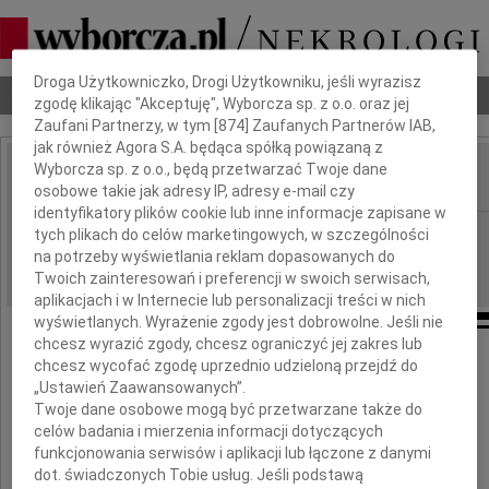
Dbamy o Twoją prywatność
Droga Użytkowniczko, Drogi Użytkowniku, jeśli wyrazisz
Nekrologi
Odeszli
Poradnik pogrzebowy
zgodę klikając "Akceptuję", Wyborcza sp. z o.o. oraz jej
Zaufani Partnerzy, w tym [
874
] Zaufanych Partnerów IAB,
jak również Agora S.A. będąca spółką powiązaną z
Wyborcza sp. z o.o., będą przetwarzać Twoje dane
osobowe takie jak adresy IP, adresy e-mail czy
IMIĘ I NAZWISKO:
identyfikatory plików cookie lub inne informacje zapisane w
Kraków
REGION:
tych plikach do celów marketingowych, w szczególności
na potrzeby wyświetlania reklam dopasowanych do
26.11.2009
DATA EMISJI:
Twoich zainteresowań i preferencji w swoich serwisach,
aplikacjach i w Internecie lub personalizacji treści w nich
wyświetlanych. Wyrażenie zgody jest dobrowolne. Jeśli nie
chcesz wyrazić zgody, chcesz ograniczyć jej zakres lub
Ukochani przez bogów umierają młodo
chcesz wycofać zgodę uprzednio udzieloną przejdź do
Meander
„Ustawień Zaawansowanych”.
Twoje dane osobowe mogą być przetwarzane także do
celów badania i mierzenia informacji dotyczących
Pani
funkcjonowania serwisów i aplikacji lub łączone z danymi
dot. świadczonych Tobie usług. Jeśli podstawą