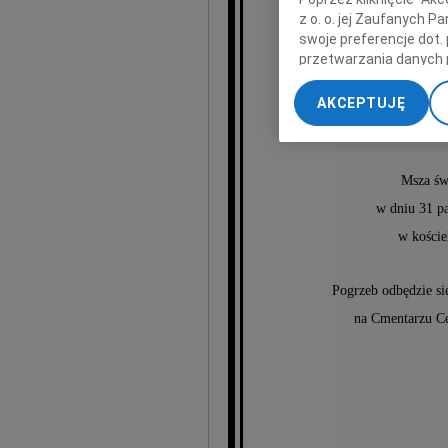
z o. o. jej Zaufanych 
swoje preferencje dot.
przetwarzania danych 
Ewel
„Ustawienia zaawansow
AKCEPTUJĘ
My, nasi Zaufani Part
dokładnych danych geol
Przechowywanie informa
treści, badnie odbiorcó
Msza św
w dniu 31 pa
w koście
Pogrzeb odbędzie si
na Cmentarzu Ce