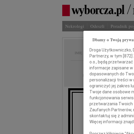
Nekrologi
Odeszli
Poradnik p
Dbamy o Twoją prywa
Ewelin
Droga Użytkowniczko, Dr
IMIĘ I NAZWISKO:
Partnerzy, w tym [
872
]
o.o., będą przetwarzać 
Szczecin
REGION:
informacje zapisane w
dopasowanych do Twoich
27.10.2011
DATA EMISJI:
personalizacji treści 
ograniczyć jej zakres
Twoje dane osobowe mo
funkcjonowania serwisó
Z gł
przetwarzania Twoich da
że d
Zaufanych Partnerów, 
skontaktuj się z admin
odeszła nasz
Więcej informacji znaj
Poprzez kliknięcie "Ak