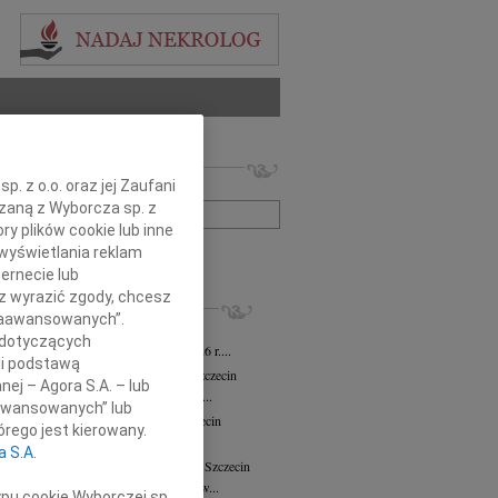
 nekrologów i wspomnień
. z o.o. oraz jej Zaufani
zwisko lub numer ogłoszenia:
ązaną z Wyborcza sp. z
ry plików cookie lub inne
wyświetlania reklam
+ szukanie zaawansowane
ernecie lub
sz wyrazić zgody, chcesz
KROLOGI
 Zaawansowanych”.
ław Wierzbicki
03.08.2026
Szczecin
 dotyczących
em zawiadamiamy, że w dniu 25.07.2026 r....
li podstawą
ława Włodarczak-Siuda
29.07.2026
Szczecin
nej – Agora S.A. – lub
bokim żalem zawiadamiamy, że dnia 26...
aawansowanych” lub
sław Strabel
wiek: 90
20.07.2026
Szczecin
rego jest kierowany.
 sercach bliskich żyje, nie umiera"...
a S.A.
 Nekanda-Trepka
wiek: 80
04.05.2026
Szczecin
26 kwietnia 2026 roku odeszła do nas w...
ypu cookie Wyborczej sp.