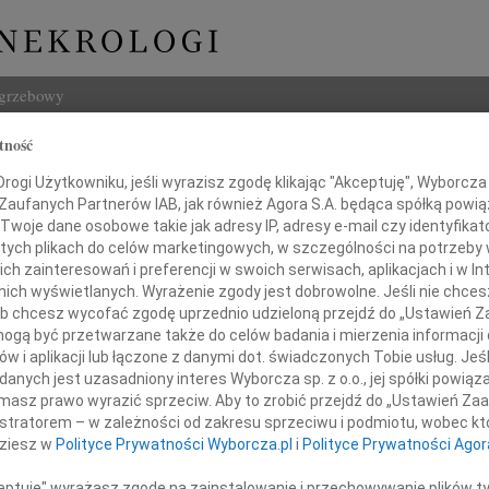
ogrzebowy
tność
Szukaj
a Nowakowska
ogi Użytkowniku, jeśli wyrazisz zgodę klikając "Akceptuję", Wyborcza sp
Imię i na
 Zaufanych Partnerów IAB, jak również Agora S.A. będąca spółką powi
Twoje dane osobowe takie jak adresy IP, adresy e-mail czy identyfikato
 tych plikach do celów marketingowych, w szczególności na potrzeby 
 zainteresowań i preferencji w swoich serwisach, aplikacjach i w Int
w nich wyświetlanych. Wyrażenie zgody jest dobrowolne. Jeśli nie chce
INNE NE
 lub chcesz wycofać zgodę uprzednio udzieloną przejdź do „Ustawień
Bogus
gą być przetwarzane także do celów badania i mierzenia informacji
Z żal
w i aplikacji lub łączone z danymi dot. świadczonych Tobie usług. Jeś
ębokim żalem zawiadamiamy,
Miros
nych jest uzasadniony interes Wyborcza sp. z o.o., jej spółki powiąza
Z głę
nia 21 października 2011 roku
masz prawo wyrazić sprzeciw. Aby to zrobić przejdź do „Ustawień Z
Stani
istratorem – w zależności od zakresu sprzeciwu i podmiotu, wobec któ
a Mama, Teściowa, Babcia i Prababcia
"Kto w
dziesz w
Polityce Prywatności Wyborcza.pl
i
Polityce Prywatności Agor
Maria
Dnia 
ceptuję" wyrażasz zgodę na zainstalowanie i przechowywanie plików t