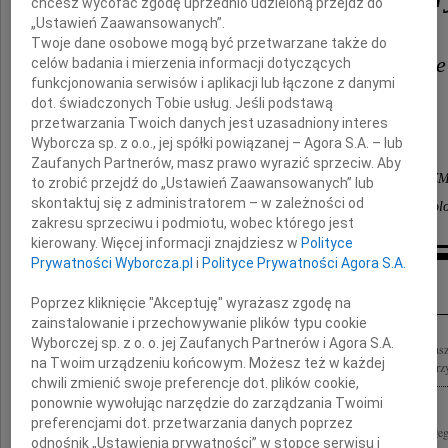
chcesz wycofać zgodę uprzednio udzieloną przejdź do
„Ustawień Zaawansowanych”.
Twoje dane osobowe mogą być przetwarzane także do
Współpracownikom i Rodzinie
celów badania i mierzenia informacji dotyczących
funkcjonowania serwisów i aplikacji lub łączone z danymi
dot. świadczonych Tobie usług. Jeśli podstawą
wyrazy współczucia
przetwarzania Twoich danych jest uzasadniony interes
składa
Wyborcza sp. z o.o., jej spółki powiązanej – Agora S.A. – lub
Zaufanych Partnerów, masz prawo wyrazić sprzeciw. Aby
zespół Katedry i Zakładu Patomorfologii Klinicznej
to zrobić przejdź do „Ustawień Zaawansowanych” lub
skontaktuj się z administratorem – w zależności od
oraz Bydgoski Oddział Polskiego Towarzystwa Pato
zakresu sprzeciwu i podmiotu, wobec którego jest
kierowany. Więcej informacji znajdziesz w
Polityce
Prywatności Wyborcza.pl
i
Polityce Prywatności Agora S.A.
Inne kondolencje
Poprzez kliknięcie "Akceptuję" wyrażasz zgodę na
zainstalowanie i przechowywanie plików typu cookie
Wyborczej sp. z o. o. jej Zaufanych Partnerów i Agora S.A.
Ze smutkiem przyjęliśmy wiadomość o odejściu profesor dr hab. med. Marii Kobus
na Twoim urządzeniu końcowym. Możesz też w każdej
współtwórczyni powojennej polskiej patomorfologii, opiekuna wielu pokoleń lekarzy
chwili zmienić swoje preferencje dot. plików cookie,
ponownie wywołując narzędzie do zarządzania Twoimi
preferencjami dot. przetwarzania danych poprzez
Z wielkim żalem żegnam prof. dr hab. med. Marię Kobuszewską-Farynę Wspaniałego 
odnośnik „Ustawienia prywatności” w stopce serwisu i