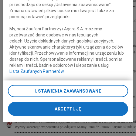
szlachetnego i mądrego Człowieka, życzliwą i dobrą szefową. Rodzinie Pani Profeso
przechodząc do sekcji „Ustawienia zaawansowane”.
Zmiana ustawień plików cookie możliwa jest także za
pomocą ustawień przeglądarki.
Kochanej Przyjaciółce Hannie Paszkiewicz wyrazy głębokiego współczucia z powo
Kobuszewskiej-Faryny składają Hania i Małgosia
My, nasi Zaufani Partnerzy i Agora S.A. możemy
przetwarzać dane osobowe w następujących
celach:
Użycie dokładnych danych geolokalizacyjnych.
Z głębokim żalem i smutkiem żegnam moją serdeczną Koleżankę prof. dr med. Mar
Aktywne skanowanie charakterystyki urządzenia do celów
wspaniałego Człowieka, nauczyciela wielu pokoleń anatomopatologów, wyróżnioną..
identyfikacji. Przechowywanie informacji na urządzeniu lub
dostęp do nich. Spersonalizowane reklamy i treści, pomiar
reklam i treści, badnie odbiorców i ulepszanie usług.
Kochanej Hani Paszkiewicz z powodu śmierci Mamy z serca płynące wyrazy współcz
Lista Zaufanych Partnerów
dziećmi
USTAWIENIA ZAAWANSOWANE
Jaśkowi i Marcie najszczersze wyrazy współczucia z powodu śmierci prof. dr Mari
wielkiego Człowieka medycyny polskiej składają Dagna, Iza i Filip Bobilewicz
AKCEPTUJĘ
Z wielkim żalem i smutkiem przyjęłam wiadomość o śmierci Pani prof. dr med. Ma
Wyrazy szczerego współczucia po odejściu Mamy Panu dr. Janowi Farynie składa M