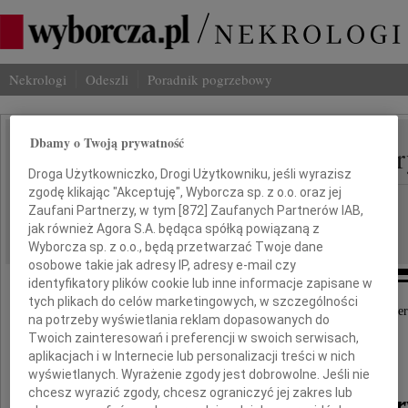
Nekrologi
Odeszli
Poradnik pogrzebowy
Dbamy o Twoją prywatność
Maria Kobuszewska-Far
IMIĘ I NAZWISKO:
Droga Użytkowniczko, Drogi Użytkowniku, jeśli wyrazisz
zgodę klikając "Akceptuję", Wyborcza sp. z o.o. oraz jej
Warszawa
REGION:
Zaufani Partnerzy, w tym [
872
] Zaufanych Partnerów IAB,
26.11.2009
jak również Agora S.A. będąca spółką powiązaną z
DATA EMISJI:
Wyborcza sp. z o.o., będą przetwarzać Twoje dane
osobowe takie jak adresy IP, adresy e-mail czy
identyfikatory plików cookie lub inne informacje zapisane w
tych plikach do celów marketingowych, w szczególności
Z głębokim żalem przyjęliśmy wiadomość o śmier
na potrzeby wyświetlania reklam dopasowanych do
Pani
Twoich zainteresowań i preferencji w swoich serwisach,
aplikacjach i w Internecie lub personalizacji treści w nich
prof. dr hab. med.
wyświetlanych. Wyrażenie zgody jest dobrowolne. Jeśli nie
chcesz wyrazić zgody, chcesz ograniczyć jej zakres lub
Marii Kobuszewskiej-Far