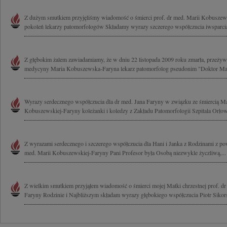
Z dużym smutkiem przyjęliśmy wiadomość o śmierci prof. dr med. Marii Kobuszew
pokoleń lekarzy patomorfologów Składamy wyrazy szczerego współczucia iwsparcia 
Z głębokim żalem zawiadamiamy, że w dniu 22 listopada 2009 roku zmarła, przeżyws
medycyny Maria Kobuszewska-Faryna lekarz patomorfolog pseudonim "Doktor Mar
Wyrazy serdecznego współczucia dla dr med. Jana Faryny w związku ze śmiercią M
Kobuszewskiej-Faryny koleżanki i koledzy z Zakładu Patomorfologii Szpitala Orło
Z wyrazami serdecznego i szczerego współczucia dla Hani i Janka z Rodzinami z p
med. Marii Kobuszewskiej-Faryny Pani Profesor była Osobą niezwykle życzliwą,...
Z wielkim smutkiem przyjąłem wiadomość o śmierci mojej Matki chrzestnej prof. dr
Faryny Rodzinie i Najbliższym składam wyrazy głębokiego współczucia Piotr Sikor