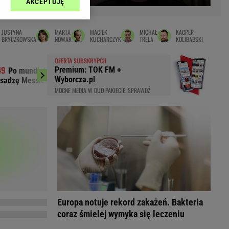
AKCEPTUJĘ
l sp. z o.o., jej
Zielona Góra
ić swoje preferencje
arzania danych poprzez
MAGAZYNY
JUSTYNA
MARTA
MACIEK
MICHAŁ
KACPER
ych”. Zmiana ustawień
BRYCZKOWSKA
NOWAK
KUCHARCZYK
TRELA
KOLIBABSKI
syny
Kuchnia
OFERTA SUBSKRYPCJI
a
Wysokie Obcasy
Premium: TOK FM +
Po mundialu wszystko wyszło na jaw.
Pepco odpaliło
ach:
Wyborcza.pl
sadzę Messiego bombami"
zakupową. Klienci dłu
y
 celów identyfikacji.
MOCNE MEDIA W DUO PAKIECIE. SPRAWDŹ
omiar reklam i treści,
rynarka
enka za 29zł
zula
 wide
y
to
kim obcasie
Europa notuje rekord zakażeń. Bakteria
coraz śmielej wymyka się leczeniu