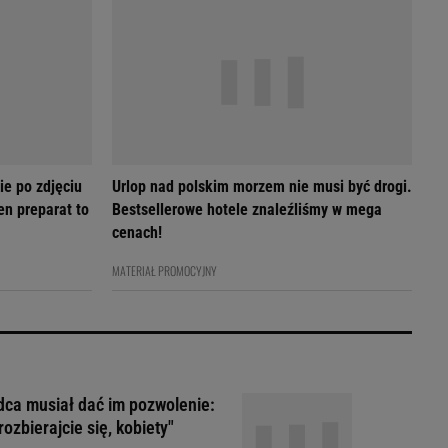
ie po zdjęciu
Urlop nad polskim morzem nie musi być drogi.
en preparat to
Bestsellerowe hotele znaleźliśmy w mega
cenach!
MATERIAŁ PROMOCYJNY
ca musiał dać im pozwolenie:
rozbierajcie się, kobiety"