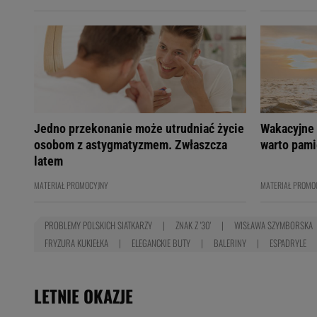
Jedno przekonanie może utrudniać życie
Wakacyjne 
osobom z astygmatyzmem. Zwłaszcza
warto pami
latem
MATERIAŁ PROMOCYJNY
MATERIAŁ PROMO
PROBLEMY POLSKICH SIATKARZY
ZNAK Z '30'
WISŁAWA SZYMBORSKA
FRYZURA KUKIEŁKA
ELEGANCKIE BUTY
BALERINY
ESPADRYLE
LETNIE OKAZJE