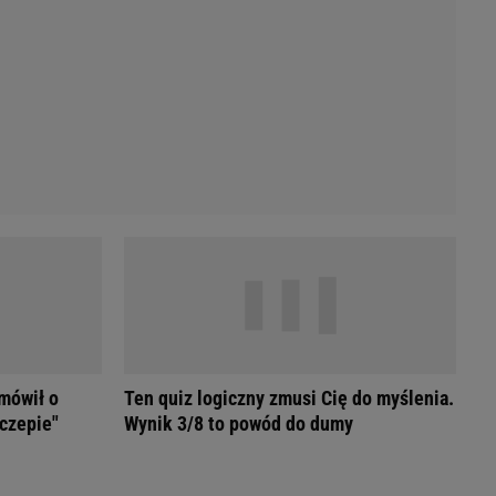
Przetargi
Licytacje komornicze
Komputery Forum
Alkomat online
Kalkulator opłacalności LPG
Przelicznik cm na cale i stopy
Kalkulator momentu obrotowego
Kalkulator mocy
Kalkulator zużycia paliwa
Kalkulator rozmiaru opon
Przelicznik mile na kilometry
 mówił o
Ten quiz logiczny zmusi Cię do myślenia.
czepie"
Wynik 3/8 to powód do dumy