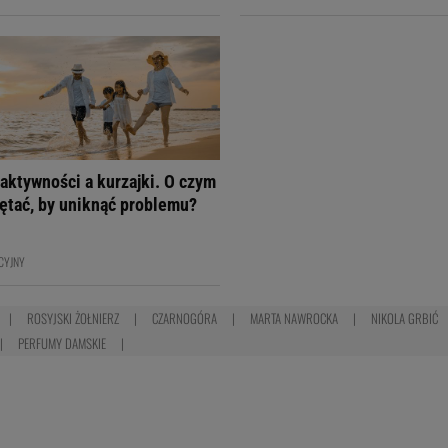
aktywności a kurzajki. O czym
ętać, by uniknąć problemu?
CYJNY
ROSYJSKI ŻOŁNIERZ
CZARNOGÓRA
MARTA NAWROCKA
NIKOLA GRBIĆ
PERFUMY DAMSKIE