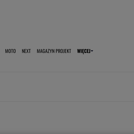
aplikację Gazeta - Android
Pobierz aplikację Gazeta -
MOTO
NEXT
MAGAZYN PROJEKT
WIĘCEJ
T
PLOTEK
SPORT.PL
HOROSKOPY
WEEKEND
TOK FM
WYBORC
ROZRYWKA
ŻYCIE I STYL
Gwiazdy Mundialu
Fryzury
Plotek
Makijaż
Gry online
Magia - Ciekawo
Historie
Wiadomości - 
WAGs
Sposób na za d
Anna Lewandowska
Gorączka u dzi