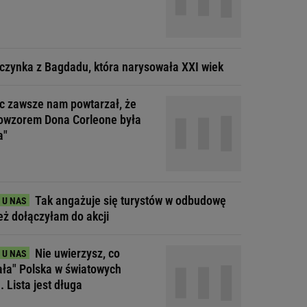
czynka z Bagdadu, która narysowała XXI wiek
ec zawsze nam powtarzał, że
owzorem Dona Corleone była
a"
Tak angażuje się turystów w odbudowę
Też dołączyłam do akcji
Nie uwierzysz, co
ała" Polska w światowych
. Lista jest długa