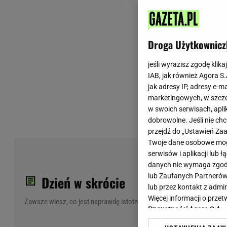
Wiadomości z Polski
Tenis
Plotki na topie
Sporty Walki
Niedziela handlowa
Siatkówka
Droga Użytkownicz
Informacje na bieżąco
PlusLiga
Metro Warszawa
Lekkoatletyka
jeśli wyrazisz zgodę klika
IAB, jak również Agora S
Duży Format
Kolarstwo
jak adresy IP, adresy e-m
Pogoda Warszawa
Bieganie
marketingowych, w szcze
Pogoda Kraków
Trening - ćwiczenia
w swoich serwisach, aplik
Pogoda Gdańsk
Ćwiczenia
dobrowolne. Jeśli nie ch
Pogoda Poznań
Dieta - Odżywianie
przejdź do „Ustawień Z
Twoje dane osobowe mogą
Pogoda Wrocław
Jak schudnąć?
PiS
serwisów i aplikacji lub
Gazeta na X
Sport - Fitness
Jes
danych nie wymaga zgody 
Fitness
lub Zaufanych Partnerów
Dzień w skrócie
F1 - Formuła 1
lub przez kontakt z admi
Więcej informacji o prz
Zawsze wiesz, co jest naprawdę istotne
Prywatności Agora S.A.