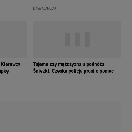
LED
KINGA ADAMCZAK
 Kierowcy
Tajemniczy mężczyzna u podnóża
apkę
Śnieżki. Czeska policja prosi o pomoc
du
Rodzina
łodnych
Wakacje
Sennik