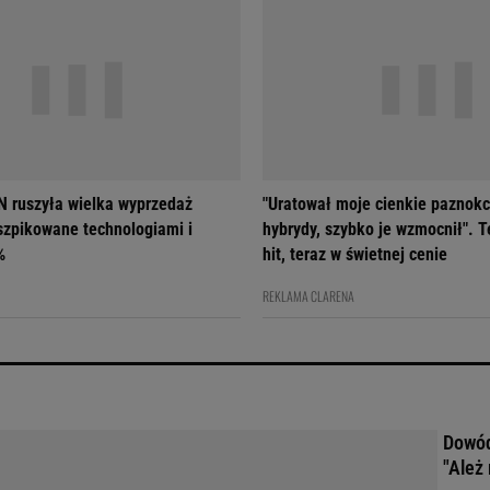
 ruszyła wielka wyprzedaż
"Uratował moje cienkie paznokc
szpikowane technologiami i
hybrydy, szybko je wzmocnił". T
%
hit, teraz w świetnej cenie
REKLAMA CLARENA
Dowód
"Ależ 