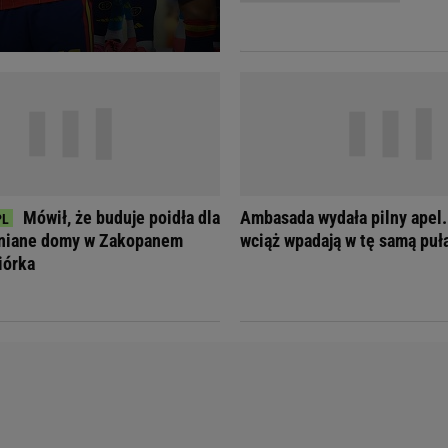
Telewizor LG O
Mówił, że buduje poidła dla
Ambasada wydała pilny apel.
wniane domy w Zakopanem
wciąż wpadają w tę samą puł
iórka
Doda
Kalkulator Poro
Magda Gessler
Kalendarz dni p
Agnieszka Woźniak-Starak
Kalendarz ciąży