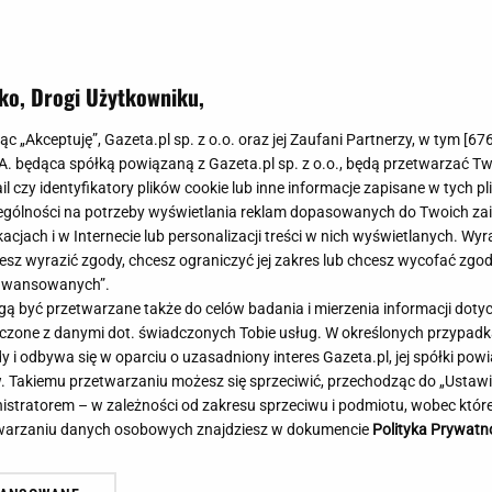
Meghan Markle
Krzesełka do ka
Magda Gessler
Łóżka dla dzieci
Barbara Kurdej-Szatan
Foteliki samoc
ko, Drogi Użytkowniku,
Księżna Kate
Przepisy
Porady
Jak zrobić?
jąc „Akceptuję”, Gazeta.pl sp. z o.o. oraz jej Zaufani Partnerzy, w tym [
67
.A. będąca spółką powiązaną z Gazeta.pl sp. z o.o., będą przetwarzać T
Na czasie
Grzyby
ail czy identyfikatory plików cookie lub inne informacje zapisane w tych p
Memy
Koronawirus
gólności na potrzeby wyświetlania reklam dopasowanych do Twoich zain
Radio Zet
Porady - Zdrowi
acjach i w Internecie lub personalizacji treści w nich wyświetlanych. Wyr
Radio Pogoda
Sukienki jeanso
cesz wyrazić zgody, chcesz ograniczyć jej zakres lub chcesz wycofać zgo
Radio internetowe
Torebki worki
aawansowanych”.
 być przetwarzane także do celów badania i mierzenia informacji dot
Rock Radio
Życzenia
 z najniższym wynikiem od lat.
Brutalny atak w centru
 łączone z danymi dot. świadczonych Tobie usług. W określonych przypad
Złote Przeboje
Życzenia urodz
t nowy sondaż
Napastnika szukają kry
i odbywa się w oparciu o uzasadniony interes Gazeta.pl, jej spółki powi
Chillizet - radio internetowe
Życzenia imien
. Takiemu przetwarzaniu możesz się sprzeciwić, przechodząc do „Ust
Podcasty
Newsy, plotki - 
nistratorem – w zależności od zakresu sprzeciwu i podmiotu, wobec które
E-booki - Audiobooki
Lifestyle
etwarzaniu danych osobowych znajdziesz w dokumencie
Polityka Prywatn
Planeta.pl
Co obejrzeć