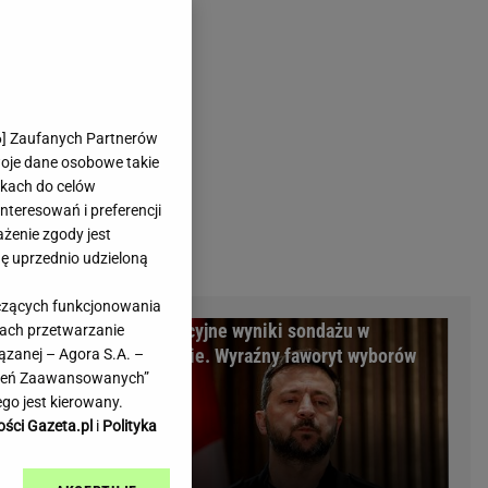
rmienia
Gliwice
Kielce
hodowe
Kraków
Lublin
Łódź
6
] Zaufanych Partnerów
woje dane osobowe takie
Olsztyn
likach do celów
Opole
teresowań i preferencji
e
Płock
ażenie zgody jest
we
Poznań
dę uprzednio udzieloną
Radom
yczących funkcjonowania
Rzeszów
m Warszawy.
Sensacyjne wyniki sondażu w
kach przetwarzanie
inowe
Sosnowiec
minalni
Ukrainie. Wyraźny faworyt wyborów
ązanej – Agora S.A. –
inowe
Szczecin
awień Zaawansowanych”
Melo Radio
Toruń
go jest kierowany.
Trójmiasto
ości Gazeta.pl
i
Polityka
Warszawa
Wrocław