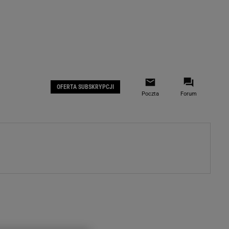
 IOS
Gazeta.pl na Facebooku
OFERTA SUBSKRYPCJI
Poczta
Forum
ZA
WYDARZENIA GOSPODARCZE
LOKALNE
Białystok
Bielsko-Biała
stki
Bydgoszcz
moda
Częstochowa
uże buty
Gorzów Wielkopolski
ecka
Katowice