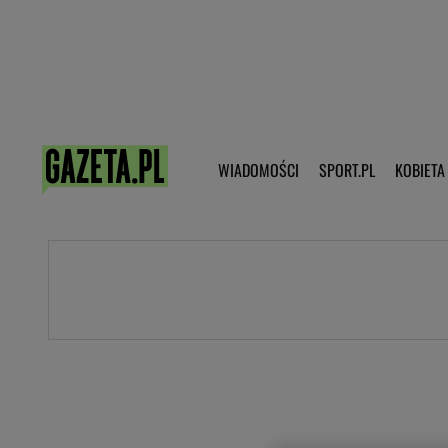
Poczta - Logowanie
Pobierz 
WIADOMOŚCI
SPORT.PL
KOBIETA
DZIECKO
KOBIETA
KULTURA
NEX
WIADOMOŚCI
SPORT
G.PL
Skoki narciarskie
Haps.pl
Ekstraklasa
Wiadomości ze świata
Bundesliga
Sport wiadomości
Liga Mistrzów
Horoskop
Liga Europy
Papież Franiszek
Koszykówka