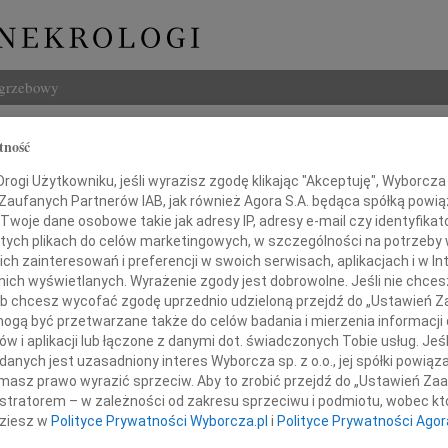
ogrzebowy
Szukaj
tność
j Grabowski
Imię i na
ogi Użytkowniku, jeśli wyrazisz zgodę klikając "Akceptuję", Wyborcza sp
 Zaufanych Partnerów IAB, jak również Agora S.A. będąca spółką powi
Twoje dane osobowe takie jak adresy IP, adresy e-mail czy identyfikato
 tych plikach do celów marketingowych, w szczególności na potrzeby 
 zainteresowań i preferencji w swoich serwisach, aplikacjach i w Int
INNE NE
w nich wyświetlanych. Wyrażenie zgody jest dobrowolne. Jeśli nie chce
24.0
 lub chcesz wycofać zgodę uprzednio udzieloną przejdź do „Ustawień
Panu 
gą być przetwarzane także do celów badania i mierzenia informacji
Karol
w i aplikacji lub łączone z danymi dot. świadczonych Tobie usług. Jeś
alem przyjęliśmy wiadomość o śmierci
Z głę
nych jest uzasadniony interes Wyborcza sp. z o.o., jej spółki powiąza
Joann
masz prawo wyrazić sprzeciw. Aby to zrobić przejdź do „Ustawień Z
Z olb
ja E. Grabowskiego
istratorem – w zależności od zakresu sprzeciwu i podmiotu, wobec któ
Joann
dziesz w
Polityce Prywatności Wyborcza.pl
i
Polityce Prywatności Agor
Z głę