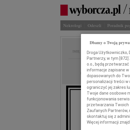
Nekrologi
Odeszli
Poradnik p
Dbamy o Twoją prywa
Andrze
IMIĘ I NAZWISKO:
Droga Użytkowniczko, Dr
Partnerzy, w tym [
872
]
Kraków
o.o., będą przetwarzać 
REGION:
informacje zapisane w
26.11.2009
DATA EMISJI:
dopasowanych do Twoich
personalizacji treści 
ograniczyć jej zakres
Twoje dane osobowe mo
funkcjonowania serwisó
Z głębokim ż
przetwarzania Twoich da
Zaufanych Partnerów, 
Andrze
skontaktuj się z admin
Więcej informacji znaj