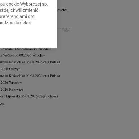
7.2026
Kraków
ypu cookie Wyborczej sp.
ym smutkiem przyjąłem wiadomość o śmierci...
żdej chwili zmienić
preferencjami dot.
cej
hodząc do sekcji
ZE NEKROLOGI, KONDOLENCJE
stawień przeglądarki.
iusz Butruk
05.08.2026
Warszawa
8.2026
Gdańsk
h celach:
Użycie
lów identyfikacji.
rt Mordawski
06.08.2026
Wrocław
ści, pomiar reklam i
a Wróbel
06.08.2026
Wrocław
rzata Kościelska
06.08.2026
cała Polska
8.2026
Olsztyn
rzata Kościelska
06.08.2026
cała Polska
8.2026
Wrocław
8.2026
Katowice
orz Lipowski
06.08.2026
Częstochowa
cej