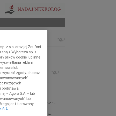
 nekrologów i wspomnień
zwisko lub numer ogłoszenia:
. z o.o. oraz jej Zaufani
ązaną z Wyborcza sp. z
ry plików cookie lub inne
+ szukanie zaawansowane
wyświetlania reklam
ernecie lub
KROLOGI
sz wyrazić zgody, chcesz
7.2026
Kraków
 Zaawansowanych”.
Jackowi Gryzło Wiceprezesowi Areny...
 dotyczących
ina Witek
20.07.2026
Kraków
li podstawą
bokim smutkiem i żalem przyjęliśmy...
nej – Agora S.A. – lub
a Słowińska
20.07.2026
Kraków
aawansowanych” lub
rzymim smutkiem przyjęliśmy wiadomość o...
rego jest kierowany.
a Słowińska
20.07.2026
Kraków
a S.A.
bokim smutkiem przyjąłem wiadomość o...