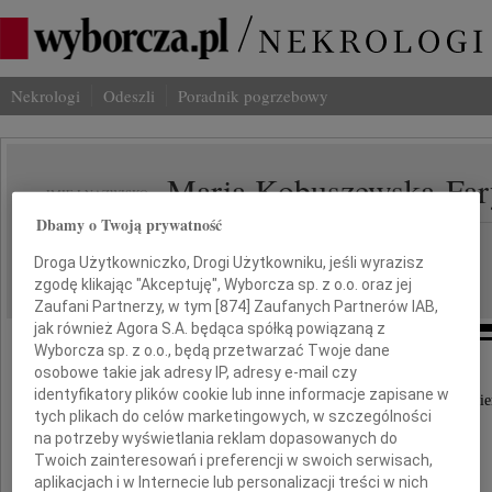
Nekrologi
Odeszli
Poradnik pogrzebowy
Maria Kobuszewska-Far
IMIĘ I NAZWISKO:
Dbamy o Twoją prywatność
Warszawa
REGION:
Droga Użytkowniczko, Drogi Użytkowniku, jeśli wyrazisz
26.11.2009
DATA EMISJI:
zgodę klikając "Akceptuję", Wyborcza sp. z o.o. oraz jej
Zaufani Partnerzy, w tym [
874
] Zaufanych Partnerów IAB,
jak również Agora S.A. będąca spółką powiązaną z
Wyborcza sp. z o.o., będą przetwarzać Twoje dane
osobowe takie jak adresy IP, adresy e-mail czy
identyfikatory plików cookie lub inne informacje zapisane w
Z dużym smutkiem przyjęliśmy wiadomość o śmie
tych plikach do celów marketingowych, w szczególności
na potrzeby wyświetlania reklam dopasowanych do
Twoich zainteresowań i preferencji w swoich serwisach,
prof. dr med.
aplikacjach i w Internecie lub personalizacji treści w nich