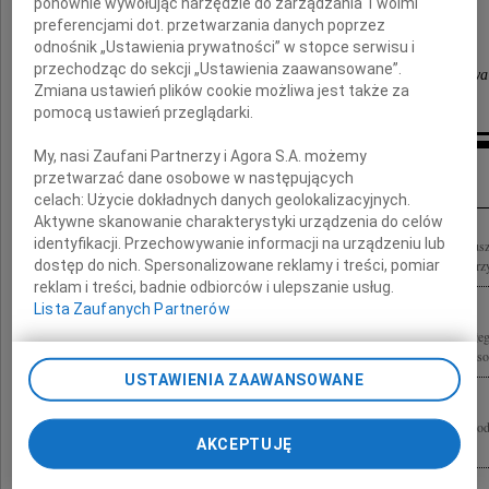
Mamy
ponownie wywołując narzędzie do zarządzania Twoimi
preferencjami dot. przetwarzania danych poprzez
odnośnik „Ustawienia prywatności” w stopce serwisu i
przechodząc do sekcji „Ustawienia zaawansowane”.
członkowie Warszawskiego Oddziału Polskiego Towarzystw
Zmiana ustawień plików cookie możliwa jest także za
pomocą ustawień przeglądarki.
My, nasi Zaufani Partnerzy i Agora S.A. możemy
Inne kondolencje
przetwarzać dane osobowe w następujących
celach:
Użycie dokładnych danych geolokalizacyjnych.
Aktywne skanowanie charakterystyki urządzenia do celów
identyfikacji. Przechowywanie informacji na urządzeniu lub
Ze smutkiem przyjęliśmy wiadomość o odejściu profesor dr hab. med. Marii Kobus
dostęp do nich. Spersonalizowane reklamy i treści, pomiar
współtwórczyni powojennej polskiej patomorfologii, opiekuna wielu pokoleń lekarzy
reklam i treści, badnie odbiorców i ulepszanie usług.
Lista Zaufanych Partnerów
Z wielkim żalem żegnam prof. dr hab. med. Marię Kobuszewską-Farynę Wspaniałego 
szlachetnego i mądrego Człowieka, życzliwą i dobrą szefową. Rodzinie Pani Profeso
USTAWIENIA ZAAWANSOWANE
Kochanej Przyjaciółce Hannie Paszkiewicz wyrazy głębokiego współczucia z powo
AKCEPTUJĘ
Kobuszewskiej-Faryny składają Hania i Małgosia