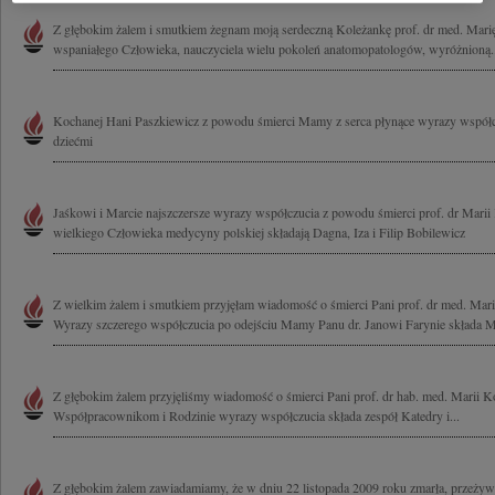
Z głębokim żalem i smutkiem żegnam moją serdeczną Koleżankę prof. dr med. Mar
wspaniałego Człowieka, nauczyciela wielu pokoleń anatomopatologów, wyróżnioną..
Kochanej Hani Paszkiewicz z powodu śmierci Mamy z serca płynące wyrazy współcz
dziećmi
Jaśkowi i Marcie najszczersze wyrazy współczucia z powodu śmierci prof. dr Mari
wielkiego Człowieka medycyny polskiej składają Dagna, Iza i Filip Bobilewicz
Z wielkim żalem i smutkiem przyjęłam wiadomość o śmierci Pani prof. dr med. Ma
Wyrazy szczerego współczucia po odejściu Mamy Panu dr. Janowi Farynie składa M
Z głębokim żalem przyjęliśmy wiadomość o śmierci Pani prof. dr hab. med. Marii 
Współpracownikom i Rodzinie wyrazy współczucia składa zespół Katedry i...
Z głębokim żalem zawiadamiamy, że w dniu 22 listopada 2009 roku zmarła, przeżyws