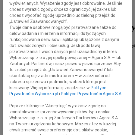
wyświetlanych. Wyrażenie zgody jest dobrowolne. Jeśli nie
chcesz wyrazić zgody, chcesz ograniczyć jej zakres lub
Marii
chcesz wycofać zgodę uprzednio udzieloną przejdź do
„Ustawień Zaawansowanych”.
Kobuszewskiej-Faryn
Twoje dane osobowe mogą być przetwarzane także do
celów badania i mierzenia informacji dotyczących
funkcjonowania serwisów i aplikacji lub łączone z danymi
dot. świadczonych Tobie usług. Jeśli podstawą
Nauczyciela wielu pokoleń lekarzy patomorfolog
przetwarzania Twoich danych jest uzasadniony interes
Wyborcza sp. z o.o., jej spółki powiązanej – Agora S.A. – lub
Zaufanych Partnerów, masz prawo wyrazić sprzeciw. Aby
Składamy
to zrobić przejdź do „Ustawień Zaawansowanych” lub
wyrazy szczerego współczucia iwsparcia
skontaktuj się z administratorem – w zależności od
zakresu sprzeciwu i podmiotu, wobec którego jest
kierowany. Więcej informacji znajdziesz w
Polityce
Prywatności Wyborcza.pl
i
Polityce Prywatności Agora S.A.
dr. Janowi Farynie
Poprzez kliknięcie "Akceptuję" wyrażasz zgodę na
zainstalowanie i przechowywanie plików typu cookie
Wyborczej sp. z o. o. jej Zaufanych Partnerów i Agora S.A.
z powodu odejścia
na Twoim urządzeniu końcowym. Możesz też w każdej
chwili zmienić swoje preferencje dot. plików cookie,