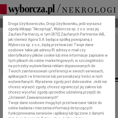
Dbamy o Twoją prywatność
Nekrologi
Odeszli
Poradnik pogrzebowy
Droga Użytkowniczko, Drogi Użytkowniku, jeśli wyrazisz
zgodę klikając "Akceptuję", Wyborcza sp. z o.o. oraz jej
Zaufani Partnerzy, w tym [
872
] Zaufanych Partnerów IAB,
jak również Agora S.A. będąca spółką powiązaną z
Krzysztof Michałek
Wyborcza sp. z o.o., będą przetwarzać Twoje dane
IMIĘ I NAZWISKO:
osobowe takie jak adresy IP, adresy e-mail czy
identyfikatory plików cookie lub inne informacje zapisane w
cała Polska
REGION:
tych plikach do celów marketingowych, w szczególności
26.11.2009
na potrzeby wyświetlania reklam dopasowanych do
DATA EMISJI:
Twoich zainteresowań i preferencji w swoich serwisach,
aplikacjach i w Internecie lub personalizacji treści w nich
wyświetlanych. Wyrażenie zgody jest dobrowolne. Jeśli nie
chcesz wyrazić zgody, chcesz ograniczyć jej zakres lub
Wyrazy głębokiego współczucia
chcesz wycofać zgodę uprzednio udzieloną przejdź do
„Ustawień Zaawansowanych”.
Rodzinie
Twoje dane osobowe mogą być przetwarzane także do
celów badania i mierzenia informacji dotyczących
funkcjonowania serwisów i aplikacji lub łączone z danymi
z powodu śmierci