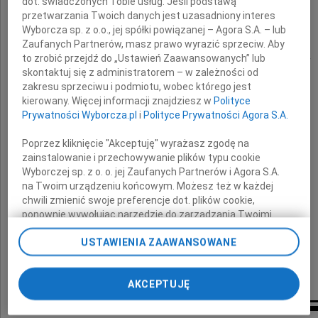
dot. świadczonych Tobie usług. Jeśli podstawą
przetwarzania Twoich danych jest uzasadniony interes
prof. dr. hab.
Wyborcza sp. z o.o., jej spółki powiązanej – Agora S.A. – lub
Zaufanych Partnerów, masz prawo wyrazić sprzeciw. Aby
Krzysztofa Michałka
to zrobić przejdź do „Ustawień Zaawansowanych” lub
skontaktuj się z administratorem – w zależności od
zakresu sprzeciwu i podmiotu, wobec którego jest
składają
kierowany. Więcej informacji znajdziesz w
Polityce
Prywatności Wyborcza.pl
i
Polityce Prywatności Agora S.A.
Rektor, Senat i pracownicy
Poprzez kliknięcie "Akceptuję" wyrażasz zgodę na
Wyższej Szkoły Finansów i Zarządzania
zainstalowanie i przechowywanie plików typu cookie
w Białymstoku
Wyborczej sp. z o. o. jej Zaufanych Partnerów i Agora S.A.
na Twoim urządzeniu końcowym. Możesz też w każdej
chwili zmienić swoje preferencje dot. plików cookie,
ponownie wywołując narzędzie do zarządzania Twoimi
preferencjami dot. przetwarzania danych poprzez
USTAWIENIA ZAAWANSOWANE
odnośnik „Ustawienia prywatności” w stopce serwisu i
przechodząc do sekcji „Ustawienia zaawansowane”.
Zmiana ustawień plików cookie możliwa jest także za
AKCEPTUJĘ
pomocą ustawień przeglądarki.
My, nasi Zaufani Partnerzy i Agora S.A. możemy