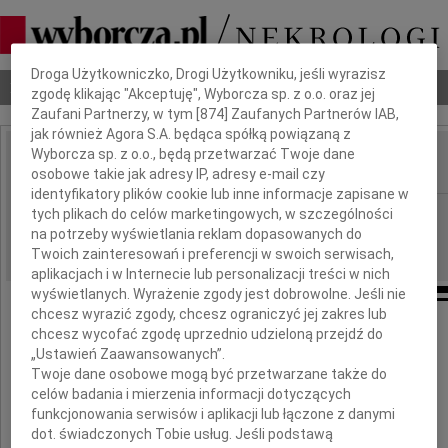
Dbamy o Twoją prywatność
Droga Użytkowniczko, Drogi Użytkowniku, jeśli wyrazisz
Nekrologi
Odeszli
Poradnik pogrzebowy
zgodę klikając "Akceptuję", Wyborcza sp. z o.o. oraz jej
Zaufani Partnerzy, w tym [
874
] Zaufanych Partnerów IAB,
jak również Agora S.A. będąca spółką powiązaną z
Wyborcza sp. z o.o., będą przetwarzać Twoje dane
osobowe takie jak adresy IP, adresy e-mail czy
IMIĘ I NAZWISKO:
identyfikatory plików cookie lub inne informacje zapisane w
Kraków
tych plikach do celów marketingowych, w szczególności
REGION:
na potrzeby wyświetlania reklam dopasowanych do
27.11.2009
DATA EMISJI:
Twoich zainteresowań i preferencji w swoich serwisach,
aplikacjach i w Internecie lub personalizacji treści w nich
wyświetlanych. Wyrażenie zgody jest dobrowolne. Jeśli nie
chcesz wyrazić zgody, chcesz ograniczyć jej zakres lub
chcesz wycofać zgodę uprzednio udzieloną przejdź do
Kasiu
„Ustawień Zaawansowanych”.
Twoje dane osobowe mogą być przetwarzane także do
celów badania i mierzenia informacji dotyczących
wyrazy współczucia
funkcjonowania serwisów i aplikacji lub łączone z danymi
dla Ciebie i Twojej Rodziny
dot. świadczonych Tobie usług. Jeśli podstawą