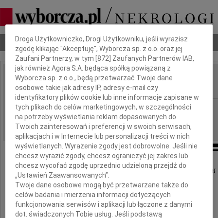
Dbamy o Twoją prywatność
Droga Użytkowniczko, Drogi Użytkowniku, jeśli wyrazisz
Nekrologi
Odeszli
Poradnik pogrzebowy
zgodę klikając "Akceptuję", Wyborcza sp. z o.o. oraz jej
Zaufani Partnerzy, w tym [
872
] Zaufanych Partnerów IAB,
jak również Agora S.A. będąca spółką powiązaną z
Wyborcza sp. z o.o., będą przetwarzać Twoje dane
Gerhard Zock
IMIĘ I NAZWISKO:
osobowe takie jak adresy IP, adresy e-mail czy
identyfikatory plików cookie lub inne informacje zapisane w
tych plikach do celów marketingowych, w szczególności
cała Polska
REGION:
na potrzeby wyświetlania reklam dopasowanych do
19.10.2011
DATA EMISJI:
Twoich zainteresowań i preferencji w swoich serwisach,
aplikacjach i w Internecie lub personalizacji treści w nich
wyświetlanych. Wyrażenie zgody jest dobrowolne. Jeśli nie
chcesz wyrazić zgody, chcesz ograniczyć jej zakres lub
chcesz wycofać zgodę uprzednio udzieloną przejdź do
"Nasi zmarli nie są nieobecni tylko niewidoczni
„Ustawień Zaawansowanych”.
Patrzą swymi oczyma pełnymi światła
Twoje dane osobowe mogą być przetwarzane także do
celów badania i mierzenia informacji dotyczących
w nasze oczy pełne smutku"
funkcjonowania serwisów i aplikacji lub łączone z danymi
św. Augustyn
dot. świadczonych Tobie usług. Jeśli podstawą