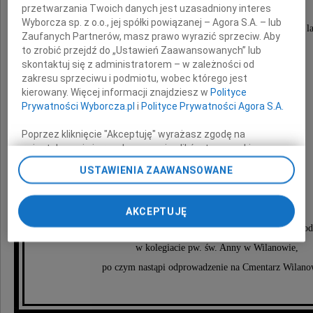
przetwarzania Twoich danych jest uzasadniony interes
Wyborcza sp. z o.o., jej spółki powiązanej – Agora S.A. – lub
Dnia 17 października 2011 roku, przeżywszy 98 la
Zaufanych Partnerów, masz prawo wyrazić sprzeciw. Aby
zmarł kochany przez nas
to zrobić przejdź do „Ustawień Zaawansowanych” lub
skontaktuj się z administratorem – w zależności od
zakresu sprzeciwu i podmiotu, wobec którego jest
kierowany. Więcej informacji znajdziesz w
Polityce
Prywatności Wyborcza.pl
i
Polityce Prywatności Agora S.A.
Poprzez kliknięcie "Akceptuję" wyrażasz zgodę na
Gerhard Zock
zainstalowanie i przechowywanie plików typu cookie
Wyborczej sp. z o. o. jej Zaufanych Partnerów i Agora S.A.
USTAWIENIA ZAAWANSOWANE
na Twoim urządzeniu końcowym. Możesz też w każdej
chwili zmienić swoje preferencje dot. plików cookie,
córka z zięciem i rodzina w Niemczech
ponownie wywołując narzędzie do zarządzania Twoimi
AKCEPTUJĘ
preferencjami dot. przetwarzania danych poprzez
Msza żałobna odbędzie się 20 października 2011 roku o god
odnośnik „Ustawienia prywatności” w stopce serwisu i
przechodząc do sekcji „Ustawienia zaawansowane”.
w kolegiacie pw. św. Anny w Wilanowie,
Zmiana ustawień plików cookie możliwa jest także za
po czym nastąpi odprowadzenie na Cmentarz Wilano
pomocą ustawień przeglądarki.
My, nasi Zaufani Partnerzy i Agora S.A. możemy