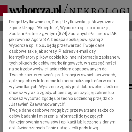
Dbamy o Twoją prywatność
Droga Użytkowniczko, Drogi Użytkowniku, jeśli wyrazisz
Nekrologi
Odeszli
Poradnik pogrzebowy
zgodę klikając "Akceptuję", Wyborcza sp. z o.o. oraz jej
Zaufani Partnerzy, w tym [
874
] Zaufanych Partnerów IAB,
jak również Agora S.A. będąca spółką powiązaną z
Wyborcza sp. z o.o., będą przetwarzać Twoje dane
osobowe takie jak adresy IP, adresy e-mail czy
IMIĘ I NAZWISKO:
identyfikatory plików cookie lub inne informacje zapisane w
Częstochowa
tych plikach do celów marketingowych, w szczególności
REGION:
na potrzeby wyświetlania reklam dopasowanych do
18.10.2011
DATA EMISJI:
Twoich zainteresowań i preferencji w swoich serwisach,
aplikacjach i w Internecie lub personalizacji treści w nich
wyświetlanych. Wyrażenie zgody jest dobrowolne. Jeśli nie
chcesz wyrazić zgody, chcesz ograniczyć jej zakres lub
chcesz wycofać zgodę uprzednio udzieloną przejdź do
Pani Dyrektor Izabeli Lasce
„Ustawień Zaawansowanych”.
Twoje dane osobowe mogą być przetwarzane także do
celów badania i mierzenia informacji dotyczących
wyrazy głębokiego współczucia z powodu śmierc
funkcjonowania serwisów i aplikacji lub łączone z danymi
dot. świadczonych Tobie usług. Jeśli podstawą