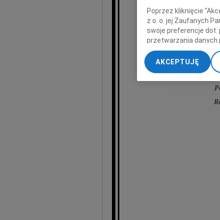
wyrazy głęboki
Poprzez kliknięcie "Ak
z o. o. jej Zaufanych 
swoje preferencje dot.
przetwarzania danych 
„Ustawienia zaawansow
AKCEPTUJĘ
My, nasi Zaufani Part
Dzi
dokładnych danych geol
P
Przechowywanie informa
treści, badnie odbiorcó
R