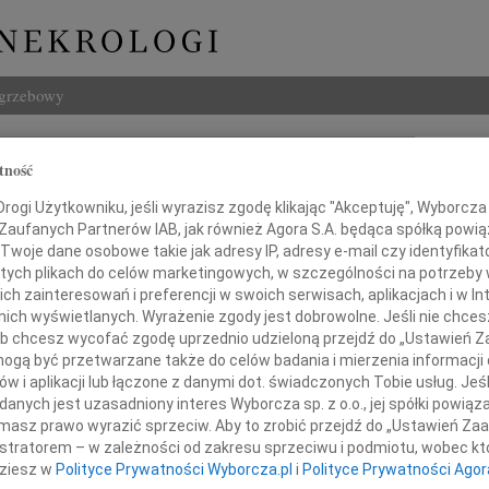
ogrzebowy
Szukaj
tność
Imię i na
ogi Użytkowniku, jeśli wyrazisz zgodę klikając "Akceptuję", Wyborcza sp
 Zaufanych Partnerów IAB, jak również Agora S.A. będąca spółką powi
Twoje dane osobowe takie jak adresy IP, adresy e-mail czy identyfikato
 tych plikach do celów marketingowych, w szczególności na potrzeby 
 zainteresowań i preferencji w swoich serwisach, aplikacjach i w Int
INNE NE
w nich wyświetlanych. Wyrażenie zgody jest dobrowolne. Jeśli nie chce
Grzeg
 lub chcesz wycofać zgodę uprzednio udzieloną przejdź do „Ustawień
Z żal
gą być przetwarzane także do celów badania i mierzenia informacji
Grzeg
Panu
w i aplikacji lub łączone z danymi dot. świadczonych Tobie usług. Jeś
Z żal
nych jest uzasadniony interes Wyborcza sp. z o.o., jej spółki powiąza
22.0
masz prawo wyrazić sprzeciw. Aby to zrobić przejdź do „Ustawień Z
inż. Adamowi Ujmie
Wyraz
istratorem – w zależności od zakresu sprzeciwu i podmiotu, wobec któ
15.0
dziesz w
Polityce Prywatności Wyborcza.pl
i
Polityce Prywatności Agor
Pani 