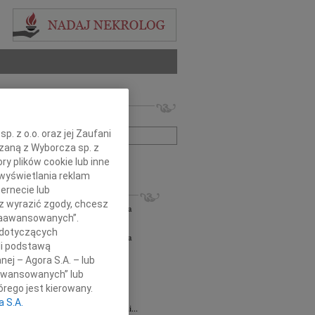
 nekrologów i wspomnień
zwisko lub numer ogłoszenia:
. z o.o. oraz jej Zaufani
ązaną z Wyborcza sp. z
+ szukanie zaawansowane
ry plików cookie lub inne
wyświetlania reklam
ernecie lub
KROLOGI
sz wyrazić zgody, chcesz
orz Lipowski
06.08.2026
Częstochowa
 Zaawansowanych”.
em przyjęliśmy wiadomość o śmierci...
 dotyczących
orz Lipowski
05.08.2026
Częstochowa
li podstawą
em przyjęliśmy wiadomość o śmierci...
nej – Agora S.A. – lub
6.2026
Częstochowa
aawansowanych” lub
y głębokiego współczucia oraz...
rego jest kierowany.
6.2026
Częstochowa
a S.A.
Joannie Jędrzejowskiej-Prokop radczyni...