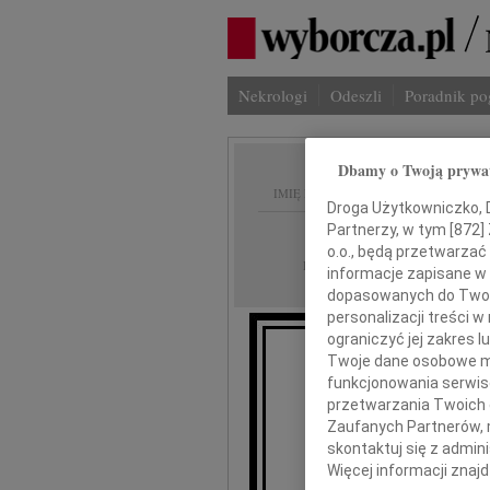
Nekrologi
Odeszli
Poradnik p
Dbamy o Twoją prywa
IMIĘ I NAZWISKO:
Droga Użytkowniczko, Dr
Partnerzy, w tym [
872
]
Częstochowa
REGION:
o.o., będą przetwarzać 
14.10.2011
DATA EMISJI:
informacje zapisane w
dopasowanych do Twoich
personalizacji treści 
ograniczyć jej zakres
Twoje dane osobowe mo
funkcjonowania serwisó
przetwarzania Twoich da
Zaufanych Partnerów, 
dr 
skontaktuj się z admin
Więcej informacji znaj