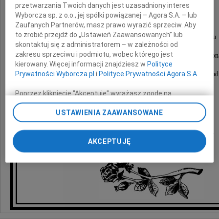
przetwarzania Twoich danych jest uzasadniony interes
Wyborcza sp. z o.o., jej spółki powiązanej – Agora S.A. – lub
artysta malarz
Zaufanych Partnerów, masz prawo wyrazić sprzeciw. Aby
to zrobić przejdź do „Ustawień Zaawansowanych” lub
Nabożeństwo żałobne odbędzie się w Radomiu
skontaktuj się z administratorem – w zależności od
24 listopada 2009 roku o godzinie 12
zakresu sprzeciwu i podmiotu, wobec którego jest
w kościele pw. Zesłania Ducha Świętego (ulica Zielon
kierowany. Więcej informacji znajdziesz w
Polityce
po czym nastąpi odprowadzenie śp. Taty
Prywatności Wyborcza.pl
i
Polityce Prywatności Agora S.A.
na cmentarz parafialny przy ulicy Ofiar Firleja (wjazd od
Poprzez kliknięcie "Akceptuję" wyrażasz zgodę na
zainstalowanie i przechowywanie plików typu cookie
USTAWIENIA ZAAWANSOWANE
Pogrążeni w smutku
Wyborczej sp. z o. o. jej Zaufanych Partnerów i Agora S.A.
na Twoim urządzeniu końcowym. Możesz też w każdej
chwili zmienić swoje preferencje dot. plików cookie,
Stella, Julia, Emilka, Filip, Mateusz, rodzina
AKCEPTUJĘ
ponownie wywołując narzędzie do zarządzania Twoimi
preferencjami dot. przetwarzania danych poprzez
odnośnik „Ustawienia prywatności” w stopce serwisu i
przechodząc do sekcji „Ustawienia zaawansowane”.
Zmiana ustawień plików cookie możliwa jest także za
pomocą ustawień przeglądarki.
My, nasi Zaufani Partnerzy i Agora S.A. możemy