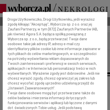
Dbamy o Twoją prywatność
Droga Użytkowniczko, Drogi Użytkowniku, jeśli wyrazisz
Nekrologi
Odeszli
Poradnik pogrzebowy
zgodę klikając "Akceptuję", Wyborcza sp. z o.o. oraz jej
Zaufani Partnerzy, w tym [
872
] Zaufanych Partnerów IAB,
jak również Agora S.A. będąca spółką powiązaną z
Wyborcza sp. z o.o., będą przetwarzać Twoje dane
Paweł Biernacki
IMIĘ I NAZWISKO:
osobowe takie jak adresy IP, adresy e-mail czy
identyfikatory plików cookie lub inne informacje zapisane w
tych plikach do celów marketingowych, w szczególności
Radom
REGION:
na potrzeby wyświetlania reklam dopasowanych do
24.11.2009
DATA EMISJI:
Twoich zainteresowań i preferencji w swoich serwisach,
aplikacjach i w Internecie lub personalizacji treści w nich
wyświetlanych. Wyrażenie zgody jest dobrowolne. Jeśli nie
chcesz wyrazić zgody, chcesz ograniczyć jej zakres lub
chcesz wycofać zgodę uprzednio udzieloną przejdź do
Z głębokim żalem zawiadamiamy,
„Ustawień Zaawansowanych”.
że w dniu 19 listopada 2009 roku zmarł
Twoje dane osobowe mogą być przetwarzane także do
w wieku 53 lat
celów badania i mierzenia informacji dotyczących
funkcjonowania serwisów i aplikacji lub łączone z danymi
Paweł Biernacki
dot. świadczonych Tobie usług. Jeśli podstawą