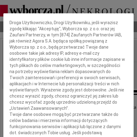
Dbamy o Twoją prywatność
Droga Użytkowniczko, Drogi Użytkowniku, jeśli wyrazisz
Nekrologi
Odeszli
Poradnik pogrzebowy
zgodę klikając "Akceptuję", Wyborcza sp. z o.o. oraz jej
Zaufani Partnerzy, w tym [
874
] Zaufanych Partnerów IAB,
jak również Agora S.A. będąca spółką powiązaną z
Wyborcza sp. z o.o., będą przetwarzać Twoje dane
Andrzej Pawlina
osobowe takie jak adresy IP, adresy e-mail czy
IMIĘ I NAZWISKO:
identyfikatory plików cookie lub inne informacje zapisane w
tych plikach do celów marketingowych, w szczególności
Gdańsk
REGION:
na potrzeby wyświetlania reklam dopasowanych do
13.10.2011
DATA EMISJI:
Twoich zainteresowań i preferencji w swoich serwisach,
aplikacjach i w Internecie lub personalizacji treści w nich
wyświetlanych. Wyrażenie zgody jest dobrowolne. Jeśli nie
chcesz wyrazić zgody, chcesz ograniczyć jej zakres lub
chcesz wycofać zgodę uprzednio udzieloną przejdź do
Z głębokim żalem zawiadamiamy, że dnia 10 października
„Ustawień Zaawansowanych”.
Twoje dane osobowe mogą być przetwarzane także do
odszedł nasz kochany Mąż, Tata i Dziadek
celów badania i mierzenia informacji dotyczących
funkcjonowania serwisów i aplikacji lub łączone z danymi
dot. świadczonych Tobie usług. Jeśli podstawą