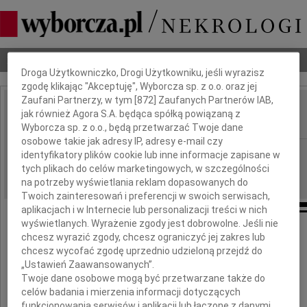
Dbamy o Twoją prywatność
Nekrologi
Odeszli
Poradnik pogrzebowy
Droga Użytkowniczko, Drogi Użytkowniku, jeśli wyrazisz
zgodę klikając "Akceptuję", Wyborcza sp. z o.o. oraz jej
Zaufani Partnerzy, w tym [
872
] Zaufanych Partnerów IAB,
Wojciech Krukowski
jak również Agora S.A. będąca spółką powiązaną z
IMIĘ I NAZWISKO:
Wyborcza sp. z o.o., będą przetwarzać Twoje dane
osobowe takie jak adresy IP, adresy e-mail czy
cała Polska
REGION:
identyfikatory plików cookie lub inne informacje zapisane w
tych plikach do celów marketingowych, w szczególności
12.10.2011
DATA EMISJI:
na potrzeby wyświetlania reklam dopasowanych do
Twoich zainteresowań i preferencji w swoich serwisach,
aplikacjach i w Internecie lub personalizacji treści w nich
wyświetlanych. Wyrażenie zgody jest dobrowolne. Jeśli nie
chcesz wyrazić zgody, chcesz ograniczyć jej zakres lub
Dnia 8 października 2011 roku
chcesz wycofać zgodę uprzednio udzieloną przejdź do
„Ustawień Zaawansowanych”.
w wieku 78 lat zmarł
Twoje dane osobowe mogą być przetwarzane także do
celów badania i mierzenia informacji dotyczących
funkcjonowania serwisów i aplikacji lub łączone z danymi