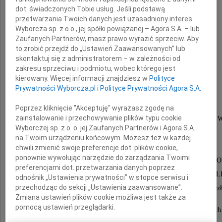
dot. świadczonych Tobie usług. Jeśli podstawą
przetwarzania Twoich danych jest uzasadniony interes
Wyborcza sp. z o.o., jej spółki powiązanej – Agora S.A. – lub
Zaufanych Partnerów, masz prawo wyrazić sprzeciw. Aby
to zrobić przejdź do „Ustawień Zaawansowanych” lub
skontaktuj się z administratorem – w zależności od
zakresu sprzeciwu i podmiotu, wobec którego jest
Wojciech Krukowski
kierowany. Więcej informacji znajdziesz w
Polityce
Prywatności Wyborcza.pl
i
Polityce Prywatności Agora S.A.
lekarz weterynarii,
Poprzez kliknięcie "Akceptuję" wyrażasz zgodę na
zainstalowanie i przechowywanie plików typu cookie
absolwent Szkoły Głównej Gospodarstwa Wiejskiego w 
Wyborczej sp. z o. o. jej Zaufanych Partnerów i Agora S.A.
- Wydziału Weterynaryjnego,
na Twoim urządzeniu końcowym. Możesz też w każdej
wieloletni pracownik i Prezes
chwili zmienić swoje preferencje dot. plików cookie,
ponownie wywołując narzędzie do zarządzania Twoimi
Spółdzielni Pracy Hodowli Zwierząt Futerkowych "N
preferencjami dot. przetwarzania danych poprzez
Tarchomińskich Zakładów Farmaceutycznych "POL
odnośnik „Ustawienia prywatności” w stopce serwisu i
przechodząc do sekcji „Ustawienia zaawansowane”.
specjalista w zakresie przemysłowej Hodowli Zwierząt Futerkowych, cz
Lekarsko-Weterynaryjnej
Zmiana ustawień plików cookie możliwa jest także za
pomocą ustawień przeglądarki.
i Polskiego Towarzystwa Nauk Weterynaryjnych