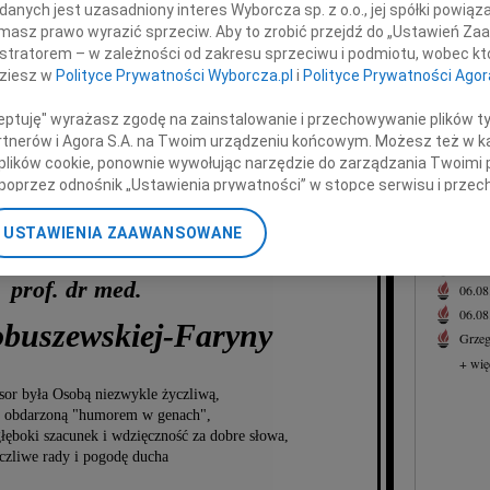
nych jest uzasadniony interes Wyborcza sp. z o.o., jej spółki powiąza
Andr
z
masz prawo wyrazić sprzeciw. Aby to zrobić przejdź do „Ustawień Z
Z ogr
istratorem – w zależności od zakresu sprzeciwu i podmiotu, wobec któ
+ wię
Rodzinami
dziesz w
Polityce Prywatności Wyborcza.pl
i
Polityce Prywatności Agor
NAJNOWS
ceptuję" wyrażasz zgodę na zainstalowanie i przechowywanie plików t
z powodu odejścia
Eugen
Partnerów i Agora S.A. na Twoim urządzeniu końcowym. Możesz też w ka
Mamy
06.0
 plików cookie, ponownie wywołując narzędzie do zarządzania Twoimi 
Hube
poprzez odnośnik „Ustawienia prywatności” w stopce serwisu i przec
Lucyn
ane”. Zmiana ustawień plików cookie możliwa jest także za pomocą u
Małgo
USTAWIENIA ZAAWANSOWANE
06.0
nerzy i Agora S.A. możemy przetwarzać dane osobowe w następującyc
Małgo
okalizacyjnych. Aktywne skanowanie charakterystyki urządzenia do ce
prof. dr med.
06.0
cji na urządzeniu lub dostęp do nich. Spersonalizowane reklamy i tre
06.0
w i ulepszanie usług.
Lista Zaufanych Partnerów
obuszewskiej-Faryny
Grzeg
+ wię
sor była Osobą niezwykle życzliwą,
 obdarzoną "humorem w genach",
łęboki szacunek i wdzięczność za dobre słowa,
czliwe rady i pogodę ducha