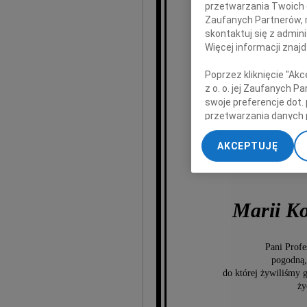
przetwarzania Twoich da
Zaufanych Partnerów, 
skontaktuj się z admin
Więcej informacji znaj
Poprzez kliknięcie "Ak
z o. o. jej Zaufanych 
swoje preferencje dot.
przetwarzania danych 
„Ustawienia zaawansow
AKCEPTUJĘ
My, nasi Zaufani Part
dokładnych danych geol
Przechowywanie informa
treści, badnie odbiorcó
Marii K
Pani Profe
pogodną,
do której żywiliśmy g
ży