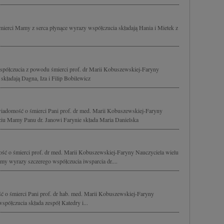
ierci Mamy z serca płynące wyrazy współczucia składają Hania i Mietek z
spółczucia z powodu śmierci prof. dr Marii Kobuszewskiej-Faryny
kładają Dagna, Iza i Filip Bobilewicz
wiadomość o śmierci Pani prof. dr med. Marii Kobuszewskiej-Faryny
ciu Mamy Panu dr. Janowi Farynie składa Maria Danielska
ć o śmierci prof. dr med. Marii Kobuszewskiej-Faryny Nauczyciela wielu
y wyrazy szczerego współczucia iwsparcia dr....
 o śmierci Pani prof. dr hab. med. Marii Kobuszewskiej-Faryny
ółczucia składa zespół Katedry i...