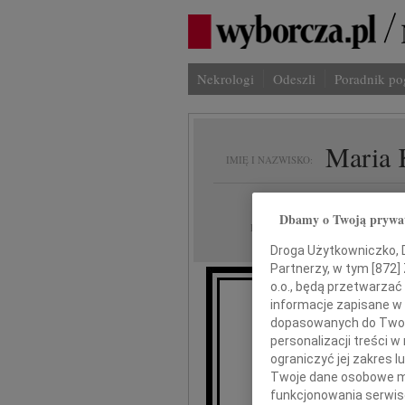
Nekrologi
Odeszli
Poradnik p
Maria 
IMIĘ I NAZWISKO:
Warszawa
REGION:
Dbamy o Twoją prywa
25.11.2009
DATA EMISJI:
Droga Użytkowniczko, Dr
Partnerzy, w tym [
872
]
o.o., będą przetwarzać 
informacje zapisane w
Z wyrazami 
dopasowanych do Twoich
personalizacji treści 
ograniczyć jej zakres
Twoje dane osobowe mo
funkcjonowania serwisó