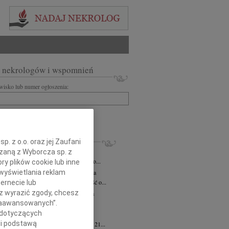
 nekrologów i wspomnień
zwisko lub numer ogłoszenia:
+ szukanie zaawansowane
KROLOGI
. z o.o. oraz jej Zaufani
iusz Butruk
05.08.2026
Warszawa
ązaną z Wyborcza sp. z
omnym żalem przyjęliśmy wiadomość o...
ry plików cookie lub inne
wyświetlania reklam
rzata Kościelska
06.08.2026
Warszawa
bokim smutkiem przyjęliśmy wiadomość o...
ernecie lub
sz wyrazić zgody, chcesz
zej Komorowski
06.08.2026
Warszawa
 Zaawansowanych”.
pca 2026 roku odszedł Śp. Andrzej...
 dotyczących
ntyna Karkocha
06.08.2026
Warszawa
li podstawą
arm. Inocentyna Karkocha zmarła dnia 21...