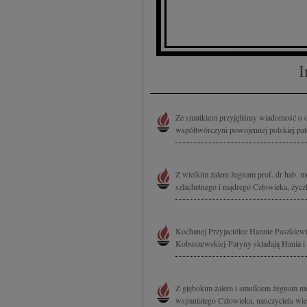
I
Ze smutkiem przyjęliśmy wiadomość o o
współtwórczyni powojennej polskiej pato
Z wielkim żalem żegnam prof. dr hab. 
szlachetnego i mądrego Człowieka, życzl
Kochanej Przyjaciółce Hannie Paszkiew
Kobuszewskiej-Faryny składają Hania i
Z głębokim żalem i smutkiem żegnam m
wspaniałego Człowieka, nauczyciela wi