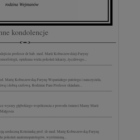
rodzina Wejmanów
nne kondolencje
dejściu profesor dr hab. med. Marii Kobuszewskiej-Faryny
morfologii, opiekuna wielu pokoleń lekarzy, życzliwego...
med. Marię Kobuszewską-Farynę Wspaniałego patologa i nauczyciela,
iwą i dobrą szefową. Rodzinie Pani Profesor składam...
icz wyrazy głębokiego współczucia z powodu śmierci Mamy Marii
 Małgosia
oją serdeczną Koleżankę prof. dr med. Marię Kobuszewską-Farynę
elu pokoleń anatomopatologów, wyróżnioną...