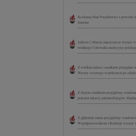
Kochanej Hani Paszkiewicz z powodu śm
dziećmi
Jaśkowi i Marcie najszczersze wyrazy w
wielkiego Człowieka medycyny polskiej s
Z wielkim żalem i smutkiem przyjęłam 
Wyrazy szczerego współczucia po odejś
Z dużym smutkiem przyjęliśmy wiadomoś
pokoleń lekarzy patomorfologów Składam
Z głębokim żalem przyjęliśmy wiadomość
Współpracownikom i Rodzinie wyrazy wsp