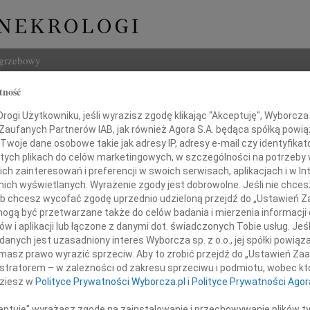
ogrzebowy
tność
Szukaj
ogi Użytkowniku, jeśli wyrazisz zgodę klikając "Akceptuję", Wyborcza sp
Imię i na
 Zaufanych Partnerów IAB, jak również Agora S.A. będąca spółką powi
Twoje dane osobowe takie jak adresy IP, adresy e-mail czy identyfikato
 tych plikach do celów marketingowych, w szczególności na potrzeby 
 zainteresowań i preferencji w swoich serwisach, aplikacjach i w Int
w nich wyświetlanych. Wyrażenie zgody jest dobrowolne. Jeśli nie chce
INNE NE
 lub chcesz wycofać zgodę uprzednio udzieloną przejdź do „Ustawień
06.0
gą być przetwarzane także do celów badania i mierzenia informacji
Drogi
w i aplikacji lub łączone z danymi dot. świadczonych Tobie usług. Jeś
im żalem i smutkiem przyjęliśmy
05.0
nych jest uzasadniony interes Wyborcza sp. z o.o., jej spółki powiąza
wiadomość o śmierci
Nasze
masz prawo wyrazić sprzeciw. Aby to zrobić przejdź do „Ustawień Z
04.0
istratorem – w zależności od zakresu sprzeciwu i podmiotu, wobec któ
iusza Łuczyckiego
Panu 
dziesz w
Polityce Prywatności Wyborcza.pl
i
Polityce Prywatności Agor
Zofia
Nasze
ceptuję" wyrażasz zgodę na zainstalowanie i przechowywanie plików t