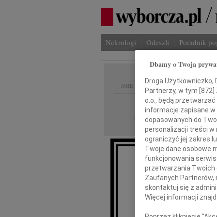
Nekrologi
Odeszli
Poradnik p
Dbamy o Twoją prywa
Droga Użytkowniczko, Dr
IMIĘ I NAZWISKO:
Partnerzy, w tym [
872
]
o.o., będą przetwarzać 
Gdańsk
REGION:
informacje zapisane w
06.10.2011
DATA EMISJI:
dopasowanych do Twoich
personalizacji treści 
ograniczyć jej zakres
Twoje dane osobowe mo
funkcjonowania serwisó
Z głębok
przetwarzania Twoich da
Zaufanych Partnerów, 
skontaktuj się z admin
Arkad
Więcej informacji znaj
Poprzez kliknięcie "Ak