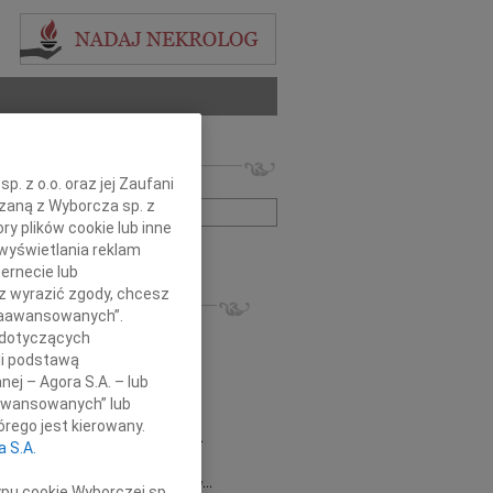
 nekrologów i wspomnień
. z o.o. oraz jej Zaufani
zwisko lub numer ogłoszenia:
ązaną z Wyborcza sp. z
ry plików cookie lub inne
wyświetlania reklam
+ szukanie zaawansowane
ernecie lub
sz wyrazić zgody, chcesz
KROLOGI
 Zaawansowanych”.
8.2026
Gdańsk
 dotyczących
 Piotrze Koleżanki i Koledzy z firmy...
li podstawą
8.2026
Gdańsk
nej – Agora S.A. – lub
 Koleżance Renacie Sęk w trudnych...
aawansowanych” lub
8.2026
Gdańsk
rego jest kierowany.
Piotrowi Widzowi Radnemu Sejmiku...
a S.A.
 Mazurek
03.08.2026
Gdańsk
j Koleżance Beacie Rumińskiej wyrazy...
ypu cookie Wyborczej sp.