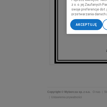
Pre
z o. o. jej Zaufanych 
swoje preferencje dot.
Wyr
przetwarzania danych 
„Ustawienia zaawansow
AKCEPTUJĘ
My, nasi Zaufani Part
dokładnych danych geol
Przechowywanie informa
treści, badnie odbiorcó
Copyright © Wyborcza sp. z o.o.
O nas
St
Ustawienia prywatności