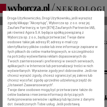
Dbamy o Twoją prywatność
Droga Użytkowniczko, Drogi Użytkowniku, jeśli wyrazisz
Nekrologi
Odeszli
Poradnik pogrzebowy
zgodę klikając "Akceptuję", Wyborcza sp. z o.o. oraz jej
Zaufani Partnerzy, w tym [
874
] Zaufanych Partnerów IAB,
jak również Agora S.A. będąca spółką powiązaną z
Wyborcza sp. z o.o., będą przetwarzać Twoje dane
Anna Lewińska-Izdebsk
osobowe takie jak adresy IP, adresy e-mail czy
IMIĘ I NAZWISKO:
identyfikatory plików cookie lub inne informacje zapisane w
tych plikach do celów marketingowych, w szczególności
Gdańsk
REGION:
na potrzeby wyświetlania reklam dopasowanych do
05.10.2011
DATA EMISJI:
Twoich zainteresowań i preferencji w swoich serwisach,
aplikacjach i w Internecie lub personalizacji treści w nich
wyświetlanych. Wyrażenie zgody jest dobrowolne. Jeśli nie
chcesz wyrazić zgody, chcesz ograniczyć jej zakres lub
chcesz wycofać zgodę uprzednio udzieloną przejdź do
Odeszła nasza ukochana Mamunia
„Ustawień Zaawansowanych”.
Twoje dane osobowe mogą być przetwarzane także do
celów badania i mierzenia informacji dotyczących
Anna Lewińska-Izdebs
funkcjonowania serwisów i aplikacji lub łączone z danymi
dot. świadczonych Tobie usług. Jeśli podstawą