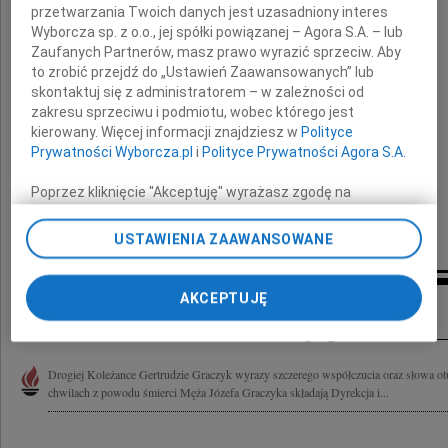
z Rodziną
przetwarzania Twoich danych jest uzasadniony interes
Wyborcza sp. z o.o., jej spółki powiązanej – Agora S.A. – lub
z powodu śmierci
Zaufanych Partnerów, masz prawo wyrazić sprzeciw. Aby
to zrobić przejdź do „Ustawień Zaawansowanych” lub
skontaktuj się z administratorem – w zależności od
Taty
zakresu sprzeciwu i podmiotu, wobec którego jest
kierowany. Więcej informacji znajdziesz w
Polityce
Prywatności Wyborcza.pl
i
Polityce Prywatności Agora S.A.
składają
Poprzez kliknięcie "Akceptuję" wyrażasz zgodę na
Dyrekcja i współpracownicy
zainstalowanie i przechowywanie plików typu cookie
Wyborczej sp. z o. o. jej Zaufanych Partnerów i Agora S.A.
z "Gdańskich Melioracji" Sp. z o.o.
USTAWIENIA ZAAWANSOWANE
na Twoim urządzeniu końcowym. Możesz też w każdej
chwili zmienić swoje preferencje dot. plików cookie,
ponownie wywołując narzędzie do zarządzania Twoimi
AKCEPTUJĘ
Inne kondolencje
preferencjami dot. przetwarzania danych poprzez
odnośnik „Ustawienia prywatności” w stopce serwisu i
przechodząc do sekcji „Ustawienia zaawansowane”.
Zmiana ustawień plików cookie możliwa jest także za
Drogiej Koleżance Gertrudzie Graczyk wyrazy szczerego współczucia oraz słowa ot
pomocą ustawień przeglądarki.
chwilach z powodu śmierci Męża Józefa Graczyka składają Dyrekcja i...
My, nasi Zaufani Partnerzy i Agora S.A. możemy