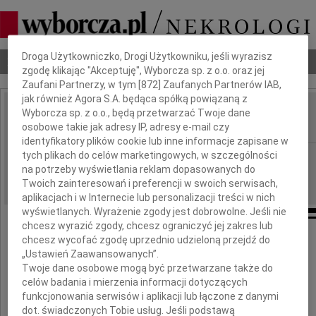
Dbamy o Twoją prywatność
Droga Użytkowniczko, Drogi Użytkowniku, jeśli wyrazisz
Nekrologi
Odeszli
Poradnik pogrzebowy
zgodę klikając "Akceptuję", Wyborcza sp. z o.o. oraz jej
Zaufani Partnerzy, w tym [
872
] Zaufanych Partnerów IAB,
jak również Agora S.A. będąca spółką powiązaną z
Wyborcza sp. z o.o., będą przetwarzać Twoje dane
Józef Graczyk
IMIĘ I NAZWISKO:
osobowe takie jak adresy IP, adresy e-mail czy
identyfikatory plików cookie lub inne informacje zapisane w
tych plikach do celów marketingowych, w szczególności
Gdańsk
REGION:
na potrzeby wyświetlania reklam dopasowanych do
04.10.2011
DATA EMISJI:
Twoich zainteresowań i preferencji w swoich serwisach,
aplikacjach i w Internecie lub personalizacji treści w nich
wyświetlanych. Wyrażenie zgody jest dobrowolne. Jeśli nie
chcesz wyrazić zgody, chcesz ograniczyć jej zakres lub
chcesz wycofać zgodę uprzednio udzieloną przejdź do
Wyrazy głębokiego współczucia
„Ustawień Zaawansowanych”.
naszemu Koledze
Twoje dane osobowe mogą być przetwarzane także do
celów badania i mierzenia informacji dotyczących
Jarosławowi Graczyk
funkcjonowania serwisów i aplikacji lub łączone z danymi
dot. świadczonych Tobie usług. Jeśli podstawą