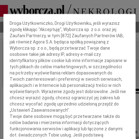
Dbamy o Twoją prywatność
Droga Użytkowniczko, Drogi Użytkowniku, jeśli wyrazisz
Nekrologi
Odeszli
Poradnik pogrzebowy
zgodę klikając "Akceptuję", Wyborcza sp. z o.o. oraz jej
Zaufani Partnerzy, w tym [
872
] Zaufanych Partnerów IAB,
jak również Agora S.A. będąca spółką powiązaną z
Wyborcza sp. z o.o., będą przetwarzać Twoje dane
osobowe takie jak adresy IP, adresy e-mail czy
IMIĘ I NAZWISKO:
identyfikatory plików cookie lub inne informacje zapisane w
Gdańsk
REGION:
tych plikach do celów marketingowych, w szczególności
na potrzeby wyświetlania reklam dopasowanych do
24.11.2009
DATA EMISJI:
Twoich zainteresowań i preferencji w swoich serwisach,
aplikacjach i w Internecie lub personalizacji treści w nich
wyświetlanych. Wyrażenie zgody jest dobrowolne. Jeśli nie
chcesz wyrazić zgody, chcesz ograniczyć jej zakres lub
chcesz wycofać zgodę uprzednio udzieloną przejdź do
Podziękowania
„Ustawień Zaawansowanych”.
Twoje dane osobowe mogą być przetwarzane także do
Księżom, naszym bliskim Przyjaciołom,
celów badania i mierzenia informacji dotyczących
Współpracownikom, Uczniom, Sąsiadom
funkcjonowania serwisów i aplikacji lub łączone z danymi
oraz wszystkim, którzy 20 listopada 2009 roku
dot. świadczonych Tobie usług. Jeśli podstawą
wspierali nas w trudnych chwilach oraz uczestniczy