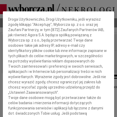
Dbamy o Twoją prywatność
Droga Użytkowniczko, Drogi Użytkowniku, jeśli wyrazisz
Nekrologi
Odeszli
Poradnik pogrzebowy
zgodę klikając "Akceptuję", Wyborcza sp. z o.o. oraz jej
Zaufani Partnerzy, w tym [
872
] Zaufanych Partnerów IAB,
jak również Agora S.A. będąca spółką powiązaną z
Wyborcza sp. z o.o., będą przetwarzać Twoje dane
osobowe takie jak adresy IP, adresy e-mail czy
IMIĘ I NAZWISKO:
identyfikatory plików cookie lub inne informacje zapisane w
Bydgoszcz
tych plikach do celów marketingowych, w szczególności
REGION:
na potrzeby wyświetlania reklam dopasowanych do
05.08.2009
DATA EMISJI:
Twoich zainteresowań i preferencji w swoich serwisach,
aplikacjach i w Internecie lub personalizacji treści w nich
wyświetlanych. Wyrażenie zgody jest dobrowolne. Jeśli nie
chcesz wyrazić zgody, chcesz ograniczyć jej zakres lub
Wyrazy głębokiego współczucia naszej Koleżanc
chcesz wycofać zgodę uprzednio udzieloną przejdź do
„Ustawień Zaawansowanych”.
Twoje dane osobowe mogą być przetwarzane także do
Edycie Królikowskiej
celów badania i mierzenia informacji dotyczących
funkcjonowania serwisów i aplikacji lub łączone z danymi
z powodu śmierci
dot. świadczonych Tobie usług. Jeśli podstawą