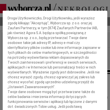
Dbamy o Twoją prywatność
Droga Użytkowniczko, Drogi Użytkowniku, jeśli wyrazisz
Nekrologi
Odeszli
Poradnik pogrzebowy
zgodę klikając "Akceptuję", Wyborcza sp. z o.o. oraz jej
Zaufani Partnerzy, w tym [
874
] Zaufanych Partnerów IAB,
jak również Agora S.A. będąca spółką powiązaną z
Wyborcza sp. z o.o., będą przetwarzać Twoje dane
osobowe takie jak adresy IP, adresy e-mail czy
IMIĘ I NAZWISKO:
identyfikatory plików cookie lub inne informacje zapisane w
Gdańsk
tych plikach do celów marketingowych, w szczególności
REGION:
na potrzeby wyświetlania reklam dopasowanych do
30.09.2011
DATA EMISJI:
Twoich zainteresowań i preferencji w swoich serwisach,
aplikacjach i w Internecie lub personalizacji treści w nich
wyświetlanych. Wyrażenie zgody jest dobrowolne. Jeśli nie
chcesz wyrazić zgody, chcesz ograniczyć jej zakres lub
chcesz wycofać zgodę uprzednio udzieloną przejdź do
Naszej Koleżance
„Ustawień Zaawansowanych”.
Twoje dane osobowe mogą być przetwarzane także do
celów badania i mierzenia informacji dotyczących
Agacie Skibińskiej-Maleckiej
funkcjonowania serwisów i aplikacji lub łączone z danymi
dot. świadczonych Tobie usług. Jeśli podstawą