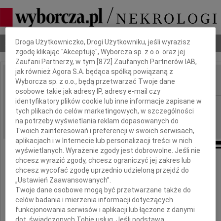
Dbamy o Twoją prywatność
Nekrologi
Odeszli
Poradnik pogrzebowy
Droga Użytkowniczko, Drogi Użytkowniku, jeśli wyrazisz
zgodę klikając "Akceptuję", Wyborcza sp. z o.o. oraz jej
Zaufani Partnerzy, w tym [
872
] Zaufanych Partnerów IAB,
jak również Agora S.A. będąca spółką powiązaną z
Wyborcza sp. z o.o., będą przetwarzać Twoje dane
IMIĘ I NAZWISKO:
osobowe takie jak adresy IP, adresy e-mail czy
identyfikatory plików cookie lub inne informacje zapisane w
Warszawa
REGION:
tych plikach do celów marketingowych, w szczególności
02.09.2009
DATA EMISJI:
na potrzeby wyświetlania reklam dopasowanych do
Twoich zainteresowań i preferencji w swoich serwisach,
aplikacjach i w Internecie lub personalizacji treści w nich
wyświetlanych. Wyrażenie zgody jest dobrowolne. Jeśli nie
chcesz wyrazić zgody, chcesz ograniczyć jej zakres lub
chcesz wycofać zgodę uprzednio udzieloną przejdź do
„Ustawień Zaawansowanych”.
Ewelinie Kordialik
Twoje dane osobowe mogą być przetwarzane także do
celów badania i mierzenia informacji dotyczących
funkcjonowania serwisów i aplikacji lub łączone z danymi
dot. świadczonych Tobie usług. Jeśli podstawą