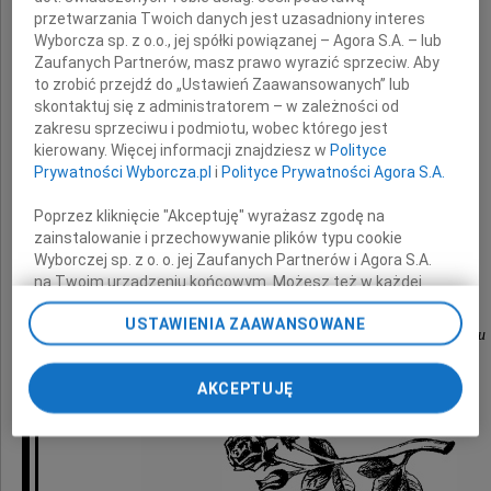
wyrazy najgłębszego współczucia
przetwarzania Twoich danych jest uzasadniony interes
Wyborcza sp. z o.o., jej spółki powiązanej – Agora S.A. – lub
z powodu śmierci
Zaufanych Partnerów, masz prawo wyrazić sprzeciw. Aby
to zrobić przejdź do „Ustawień Zaawansowanych” lub
skontaktuj się z administratorem – w zależności od
Mamy
zakresu sprzeciwu i podmiotu, wobec którego jest
kierowany. Więcej informacji znajdziesz w
Polityce
Prywatności Wyborcza.pl
i
Polityce Prywatności Agora S.A.
Poprzez kliknięcie "Akceptuję" wyrażasz zgodę na
składają
zainstalowanie i przechowywanie plików typu cookie
Wyborczej sp. z o. o. jej Zaufanych Partnerów i Agora S.A.
na Twoim urządzeniu końcowym. Możesz też w każdej
chwili zmienić swoje preferencje dot. plików cookie,
przyjaciele
USTAWIENIA ZAAWANSOWANE
ponownie wywołując narzędzie do zarządzania Twoimi
z Allianz Polska oraz Departament Marketingu
preferencjami dot. przetwarzania danych poprzez
odnośnik „Ustawienia prywatności” w stopce serwisu i
AKCEPTUJĘ
przechodząc do sekcji „Ustawienia zaawansowane”.
Zmiana ustawień plików cookie możliwa jest także za
pomocą ustawień przeglądarki.
My, nasi Zaufani Partnerzy i Agora S.A. możemy