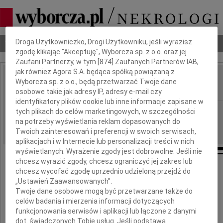
Dbamy o Twoją prywatność
Droga Użytkowniczko, Drogi Użytkowniku, jeśli wyrazisz
Nekrologi
Odeszli
Poradnik pogrzebowy
zgodę klikając "Akceptuję", Wyborcza sp. z o.o. oraz jej
Zaufani Partnerzy, w tym [
874
] Zaufanych Partnerów IAB,
jak również Agora S.A. będąca spółką powiązaną z
Bernadeta Szczepańska
Wyborcza sp. z o.o., będą przetwarzać Twoje dane
IMIĘ I NAZWISKO:
osobowe takie jak adresy IP, adresy e-mail czy
identyfikatory plików cookie lub inne informacje zapisane w
Szczecin
tych plikach do celów marketingowych, w szczególności
REGION:
na potrzeby wyświetlania reklam dopasowanych do
28.09.2011
DATA EMISJI:
Twoich zainteresowań i preferencji w swoich serwisach,
aplikacjach i w Internecie lub personalizacji treści w nich
wyświetlanych. Wyrażenie zgody jest dobrowolne. Jeśli nie
chcesz wyrazić zgody, chcesz ograniczyć jej zakres lub
chcesz wycofać zgodę uprzednio udzieloną przejdź do
„Ustawień Zaawansowanych”.
Z wielkim smutkiem zawiadamiamy,
Twoje dane osobowe mogą być przetwarzane także do
że w nocy z 10 na 11 września 2011 roku
celów badania i mierzenia informacji dotyczących
zmarła w dalekich górach Karakorum
funkcjonowania serwisów i aplikacji lub łączone z danymi
dot. świadczonych Tobie usług. Jeśli podstawą