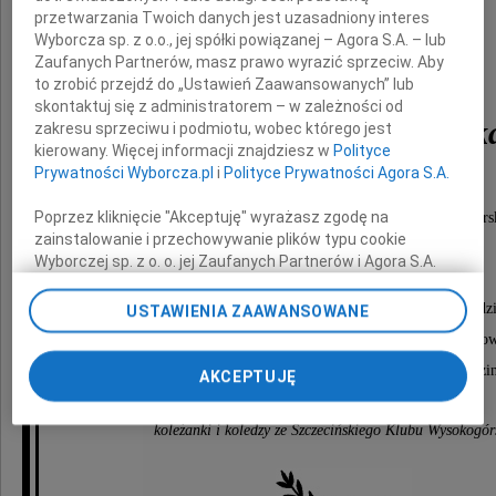
przetwarzania Twoich danych jest uzasadniony interes
Wyborcza sp. z o.o., jej spółki powiązanej – Agora S.A. – lub
Zaufanych Partnerów, masz prawo wyrazić sprzeciw. Aby
to zrobić przejdź do „Ustawień Zaawansowanych” lub
skontaktuj się z administratorem – w zależności od
Bernadeta Szczepańsk
zakresu sprzeciwu i podmiotu, wobec którego jest
kierowany. Więcej informacji znajdziesz w
Polityce
Prywatności Wyborcza.pl
i
Polityce Prywatności Agora S.A.
Poprzez kliknięcie "Akceptuję" wyrażasz zgodę na
Wieloletni członek Szczecińskiego Klubu Wysokogórs
zainstalowanie i przechowywanie plików typu cookie
Prezes w latach 1992-1997.
Wyborczej sp. z o. o. jej Zaufanych Partnerów i Agora S.A.
na Twoim urządzeniu końcowym. Możesz też w każdej
chwili zmienić swoje preferencje dot. plików cookie,
Msza święta rozpocznie się 28 września 2011 roku o godz
USTAWIENIA ZAAWANSOWANE
ponownie wywołując narzędzie do zarządzania Twoimi
w kościele pw. św. Andrzeja Boboli przy ulicy Pocztow
preferencjami dot. przetwarzania danych poprzez
Pogrzeb odbędzie się na Cmentarzu Centralnym o godzin
odnośnik „Ustawienia prywatności” w stopce serwisu i
AKCEPTUJĘ
przechodząc do sekcji „Ustawienia zaawansowane”.
Zmiana ustawień plików cookie możliwa jest także za
koleżanki i koledzy ze Szczecińskiego Klubu Wysokogór
pomocą ustawień przeglądarki.
My, nasi Zaufani Partnerzy i Agora S.A. możemy