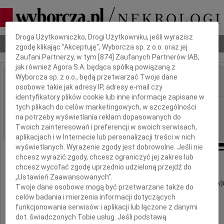
Dbamy o Twoją prywatność
Droga Użytkowniczko, Drogi Użytkowniku, jeśli wyrazisz
Nekrologi
Odeszli
Poradnik pogrzebowy
zgodę klikając "Akceptuję", Wyborcza sp. z o.o. oraz jej
Zaufani Partnerzy, w tym [
874
] Zaufanych Partnerów IAB,
jak również Agora S.A. będąca spółką powiązaną z
Wyborcza sp. z o.o., będą przetwarzać Twoje dane
osobowe takie jak adresy IP, adresy e-mail czy
IMIĘ I NAZWISKO:
identyfikatory plików cookie lub inne informacje zapisane w
Kraków
tych plikach do celów marketingowych, w szczególności
REGION:
na potrzeby wyświetlania reklam dopasowanych do
24.11.2009
DATA EMISJI:
Twoich zainteresowań i preferencji w swoich serwisach,
aplikacjach i w Internecie lub personalizacji treści w nich
wyświetlanych. Wyrażenie zgody jest dobrowolne. Jeśli nie
chcesz wyrazić zgody, chcesz ograniczyć jej zakres lub
chcesz wycofać zgodę uprzednio udzieloną przejdź do
Przyjaciele i koledzy
„Ustawień Zaawansowanych”.
z Rodzinnych Ośrodków Diagnostyczno-Konsultacyj
Twoje dane osobowe mogą być przetwarzane także do
proszą o udział we mszy świętej i modlitwę
celów badania i mierzenia informacji dotyczących
w intencji
funkcjonowania serwisów i aplikacji lub łączone z danymi
dot. świadczonych Tobie usług. Jeśli podstawą