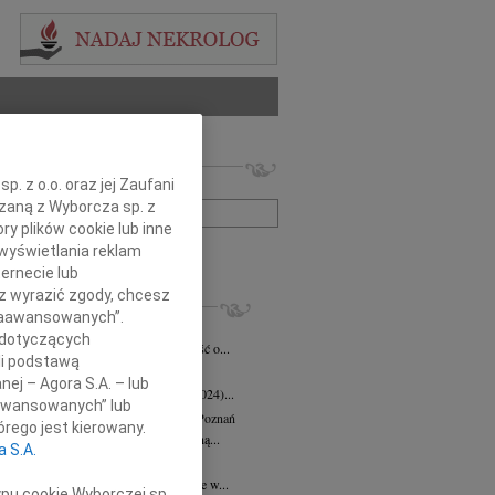
 nekrologów i wspomnień
. z o.o. oraz jej Zaufani
zwisko lub numer ogłoszenia:
ązaną z Wyborcza sp. z
ry plików cookie lub inne
wyświetlania reklam
+ szukanie zaawansowane
ernecie lub
sz wyrazić zgody, chcesz
KROLOGI
 Zaawansowanych”.
eta Fikus
05.08.2026
Poznań
 dotyczących
bokim smutkiem przyjęliśmy wiadomość o...
li podstawą
 Augustynowicz
03.07.2026
Poznań
nej – Agora S.A. – lub
 Augustynowicz z domu Hinz (1979-2024)...
aawansowanych” lub
rzata Oleśkowicz-Popiel
08.06.2026
Poznań
rego jest kierowany.
bokim smutkiem żegnamy naszą wybitną...
a S.A.
d Szulc
13.05.2026
Poznań
bokim żalem przyjęliśmy wiadomość, że w...
ypu cookie Wyborczej sp.