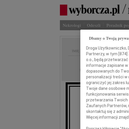
Nekrologi
Odeszli
Poradnik p
Dbamy o Twoją prywa
Droga Użytkowniczko, Dr
IMIĘ I NAZWISKO:
Partnerzy, w tym [
874
]
o.o., będą przetwarzać 
Poznań
REGION:
informacje zapisane w
25.11.2009
DATA EMISJI:
dopasowanych do Twoich
personalizacji treści 
ograniczyć jej zakres
Twoje dane osobowe mo
funkcjonowania serwisó
przetwarzania Twoich da
Zaufanych Partnerów, 
skontaktuj się z admin
jesteśmy 
Więcej informacji znaj
Poprzez kliknięcie "Ak