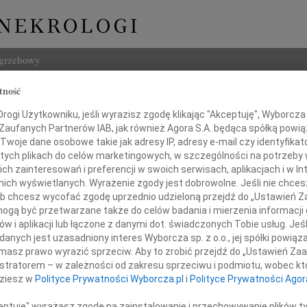
ogrzebowy
tność
Szukaj
ogi Użytkowniku, jeśli wyrazisz zgodę klikając "Akceptuję", Wyborcza sp
Imię i na
 Zaufanych Partnerów IAB, jak również Agora S.A. będąca spółką powi
Twoje dane osobowe takie jak adresy IP, adresy e-mail czy identyfikato
 tych plikach do celów marketingowych, w szczególności na potrzeby 
 zainteresowań i preferencji w swoich serwisach, aplikacjach i w Int
w nich wyświetlanych. Wyrażenie zgody jest dobrowolne. Jeśli nie chce
INNE NE
 lub chcesz wycofać zgodę uprzednio udzieloną przejdź do „Ustawień
Elżbi
gą być przetwarzane także do celów badania i mierzenia informacji
Z głę
w i aplikacji lub łączone z danymi dot. świadczonych Tobie usług. Jeś
Alina
Macieju
nych jest uzasadniony interes Wyborcza sp. z o.o., jej spółki powiąza
Alina
masz prawo wyrazić sprzeciw. Aby to zrobić przejdź do „Ustawień Z
Małgo
istratorem – w zależności od zakresu sprzeciwu i podmiotu, wobec któ
z Tobą w dobrych i złych chwilach.
Z głę
dziesz w
Polityce Prywatności Wyborcza.pl
i
Polityce Prywatności Agor
Także teraz.
Witol
Z głę
ceptuję" wyrażasz zgodę na zainstalowanie i przechowywanie plików t