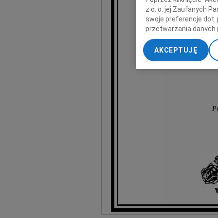
z o. o. jej Zaufanych 
swoje preferencje dot.
przetwarzania danych 
„Ustawienia zaawansow
AKCEPTUJĘ
My, nasi Zaufani Part
dokładnych danych geol
Przechowywanie informa
treści, badnie odbiorcó
Pr