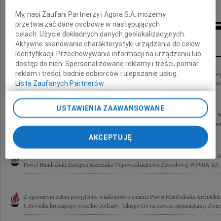
Kompanii Piwowarskiej SA
My, nasi Zaufani Partnerzy i Agora S.A. możemy
przetwarzać dane osobowe w następujących
celach:
Użycie dokładnych danych geolokalizacyjnych.
Inne kondolencje
Aktywne skanowanie charakterystyki urządzenia do celów
identyfikacji. Przechowywanie informacji na urządzeniu lub
dostęp do nich. Spersonalizowane reklamy i treści, pomiar
"Nie umiera ten kto trwa w pamięci" W wielkim smutku żegnam Mojego Kolegę, wyb
reklam i treści, badnie odbiorców i ulepszanie usług.
Handschuha Najbliższym składam wyrazy najszczerszego współczucia Karol Fiedor 
Lista Zaufanych Partnerów
USTAWIENIA ZAAWANSOWANE
Opuścił nas tak nagle, ale wszyscy wiemy, że tylko na chwilę.... Paweł Handschuh 
człowiek Architekt Z Najbliższymi łączymy się w modlitwie Piotr i Przemek z zespoł
AKCEPTUJĘ
Z wielkim żalem dzielimy się smutną wiadomością, że dnia 19 września 2011 roku o
Paweł Handschuh Zastępca Rzecznika Odpowiedzialności Zawodowej WPOIA RP. R
Z ogromnym żalem przyjęliśmy wiadomość o śmierci Pawła Handschuha Architekta,
Człowieka kruszącego wszelkie podziały. Takiego Go na zawsze zapamiętamy. Żonie,