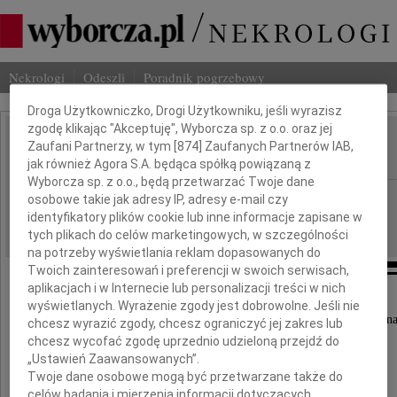
Nekrologi
Odeszli
Poradnik pogrzebowy
Dbamy o Twoją prywatność
Droga Użytkowniczko, Drogi Użytkowniku, jeśli wyrazisz
zgodę klikając "Akceptuję", Wyborcza sp. z o.o. oraz jej
Paweł Handschuh
Zaufani Partnerzy, w tym [
874
] Zaufanych Partnerów IAB,
IMIĘ I NAZWISKO:
jak również Agora S.A. będąca spółką powiązaną z
Wyborcza sp. z o.o., będą przetwarzać Twoje dane
Poznań
REGION:
osobowe takie jak adresy IP, adresy e-mail czy
identyfikatory plików cookie lub inne informacje zapisane w
23.09.2011
DATA EMISJI:
tych plikach do celów marketingowych, w szczególności
na potrzeby wyświetlania reklam dopasowanych do
Twoich zainteresowań i preferencji w swoich serwisach,
aplikacjach i w Internecie lub personalizacji treści w nich
Z głębokim żalem przyjęliśmy wiadomość,
wyświetlanych. Wyrażenie zgody jest dobrowolne. Jeśli nie
że dnia 19 września 2011 roku w Poznaniu zmarł na
chcesz wyrazić zgody, chcesz ograniczyć jej zakres lub
chcesz wycofać zgodę uprzednio udzieloną przejdź do
„Ustawień Zaawansowanych”.
Twoje dane osobowe mogą być przetwarzane także do
celów badania i mierzenia informacji dotyczących