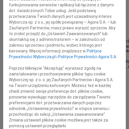
funkcjonowania serwisów i aplikacji lub łączone z danymi
dot. świadczonych Tobie usług. Jeśli podstawą
przetwarzania Twoich danych jest uzasadniony interes
Wyborcza sp. z o.o., jej spółki powiązanej – Agora S.A. – lub
Paweł Handschuh
Zaufanych Partnerów, masz prawo wyrazić sprzeciw. Aby
to zrobić przejdź do „Ustawień Zaawansowanych” lub
skontaktuj się z administratorem – w zależności od
Wybitny architekt, współautor licznych inwestycj
zakresu sprzeciwu i podmiotu, wobec którego jest
ważnych dla Poznania, w tym projektów realizowanych przez Kompan
wizytówki poznańskiego browaru - gmachu Centrum Wyciec
kierowany. Więcej informacji znajdziesz w
Polityce
Prywatności Wyborcza.pl
i
Polityce Prywatności Agora S.A.
Dał się poznać jako twórca obdarzony niespotykaną kreat
Człowiek o wyjątkowej osobowości otwarty, przyjacielski, i
Poprzez kliknięcie "Akceptuję" wyrażasz zgodę na
zainstalowanie i przechowywanie plików typu cookie
Rodzinie i Bliskim
Wyborczej sp. z o. o. jej Zaufanych Partnerów i Agora S.A.
na Twoim urządzeniu końcowym. Możesz też w każdej
chwili zmienić swoje preferencje dot. plików cookie,
wyrazy głębokiego współczucia
ponownie wywołując narzędzie do zarządzania Twoimi
preferencjami dot. przetwarzania danych poprzez
odnośnik „Ustawienia prywatności” w stopce serwisu i
składają
przechodząc do sekcji „Ustawienia zaawansowane”.
Zmiana ustawień plików cookie możliwa jest także za
Zarząd i pracownicy
pomocą ustawień przeglądarki.