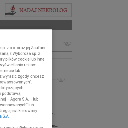
 nekrologów i wspomnień
. z o.o. oraz jej Zaufani
zwisko lub numer ogłoszenia:
ązaną z Wyborcza sp. z
ry plików cookie lub inne
wyświetlania reklam
+ szukanie zaawansowane
ernecie lub
sz wyrazić zgody, chcesz
KROLOGI
 Zaawansowanych”.
8.2026
Gdańsk
 dotyczących
 Koleżance Renacie Sęk w trudnych...
li podstawą
8.2026
Gdańsk
nej – Agora S.A. – lub
Piotrowi Widzowi Radnemu Sejmiku...
aawansowanych” lub
 Mazurek
03.08.2026
Gdańsk
rego jest kierowany.
j Koleżance Beacie Rumińskiej wyrazy...
a S.A.
7.2026
Gdańsk
 Aniu, z głębokim smutkiem przyjęliśmy...
ypu cookie Wyborczej sp.