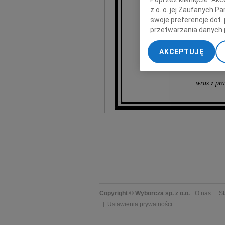
z o. o. jej Zaufanych 
swoje preferencje dot.
przetwarzania danych 
„Ustawienia zaawansow
AKCEPTUJĘ
My, nasi Zaufani Part
dokładnych danych geol
Przechowywanie informa
wraz z pr
treści, badnie odbiorcó
Copyright © Wyborcza sp. z o.o.
O nas
St
Ustawienia prywatności