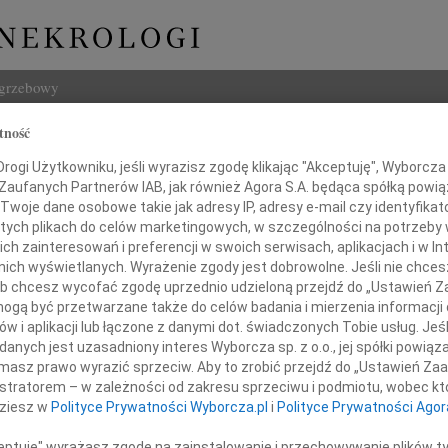
ogrzebowy
tność
Szukaj
ogi Użytkowniku, jeśli wyrazisz zgodę klikając "Akceptuję", Wyborcza sp
Imię i na
 Zaufanych Partnerów IAB, jak również Agora S.A. będąca spółką powi
Twoje dane osobowe takie jak adresy IP, adresy e-mail czy identyfikato
 tych plikach do celów marketingowych, w szczególności na potrzeby 
 zainteresowań i preferencji w swoich serwisach, aplikacjach i w Int
w nich wyświetlanych. Wyrażenie zgody jest dobrowolne. Jeśli nie chce
INNE NE
 lub chcesz wycofać zgodę uprzednio udzieloną przejdź do „Ustawień
05.0
gą być przetwarzane także do celów badania i mierzenia informacji
Nasze
w i aplikacji lub łączone z danymi dot. świadczonych Tobie usług. Jeś
Z powodu śmierci
04.0
nych jest uzasadniony interes Wyborcza sp. z o.o., jej spółki powiąza
Panu 
masz prawo wyrazić sprzeciw. Aby to zrobić przejdź do „Ustawień Z
Jana Gosz
Zofia
istratorem – w zależności od zakresu sprzeciwu i podmiotu, wobec któ
Nasze
dziesz w
Polityce Prywatności Wyborcza.pl
i
Polityce Prywatności Agor
31.0
Droga
rdeczne wyrazy współczucia
ceptuję" wyrażasz zgodę na zainstalowanie i przechowywanie plików t