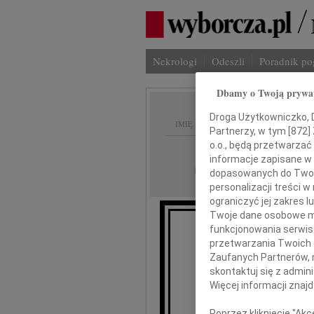
Nekrologi
Odeszli
Poradnik p
Dbamy o Twoją prywa
Droga Użytkowniczko, Dr
IMIĘ I NAZWISKO:
Partnerzy, w tym [
872
]
o.o., będą przetwarzać 
Gdańsk
REGION:
informacje zapisane w
23.09.2011
DATA EMISJI:
dopasowanych do Twoich
personalizacji treści 
ograniczyć jej zakres
Twoje dane osobowe mo
funkcjonowania serwisó
przetwarzania Twoich da
Zaufanych Partnerów, 
skontaktuj się z admin
Więcej informacji znaj
se
Poprzez kliknięcie "Ak