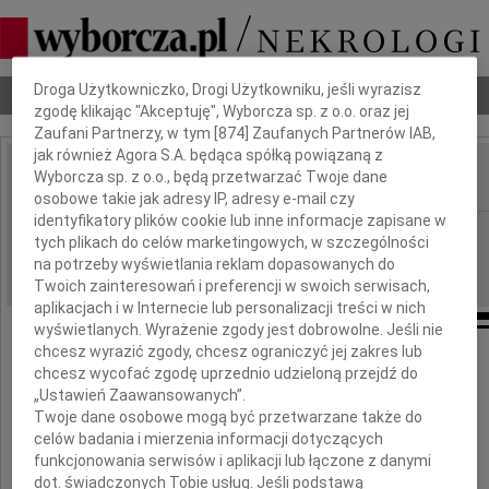
Dbamy o Twoją prywatność
Droga Użytkowniczko, Drogi Użytkowniku, jeśli wyrazisz
Nekrologi
Odeszli
Poradnik pogrzebowy
zgodę klikając "Akceptuję", Wyborcza sp. z o.o. oraz jej
Zaufani Partnerzy, w tym [
874
] Zaufanych Partnerów IAB,
jak również Agora S.A. będąca spółką powiązaną z
Wyborcza sp. z o.o., będą przetwarzać Twoje dane
IMIĘ I NAZWISKO:
osobowe takie jak adresy IP, adresy e-mail czy
identyfikatory plików cookie lub inne informacje zapisane w
Radom
REGION:
tych plikach do celów marketingowych, w szczególności
23.09.2011
na potrzeby wyświetlania reklam dopasowanych do
DATA EMISJI:
Twoich zainteresowań i preferencji w swoich serwisach,
aplikacjach i w Internecie lub personalizacji treści w nich
wyświetlanych. Wyrażenie zgody jest dobrowolne. Jeśli nie
chcesz wyrazić zgody, chcesz ograniczyć jej zakres lub
chcesz wycofać zgodę uprzednio udzieloną przejdź do
Panu
„Ustawień Zaawansowanych”.
Twoje dane osobowe mogą być przetwarzane także do
Jackowi Łacie
celów badania i mierzenia informacji dotyczących
funkcjonowania serwisów i aplikacji lub łączone z danymi
dot. świadczonych Tobie usług. Jeśli podstawą