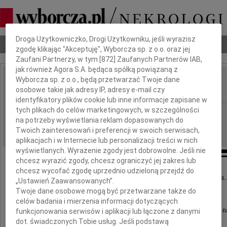
Dbamy o Twoją prywatność
Droga Użytkowniczko, Drogi Użytkowniku, jeśli wyrazisz
Nekrologi
Odeszli
Poradnik pogrzebowy
zgodę klikając "Akceptuję", Wyborcza sp. z o.o. oraz jej
Zaufani Partnerzy, w tym [
872
] Zaufanych Partnerów IAB,
jak również Agora S.A. będąca spółką powiązaną z
Wyborcza sp. z o.o., będą przetwarzać Twoje dane
Marek Woźniczka
osobowe takie jak adresy IP, adresy e-mail czy
IMIĘ I NAZWISKO:
identyfikatory plików cookie lub inne informacje zapisane w
tych plikach do celów marketingowych, w szczególności
Gdańsk
REGION:
na potrzeby wyświetlania reklam dopasowanych do
22.09.2011
DATA EMISJI:
Twoich zainteresowań i preferencji w swoich serwisach,
aplikacjach i w Internecie lub personalizacji treści w nich
wyświetlanych. Wyrażenie zgody jest dobrowolne. Jeśli nie
chcesz wyrazić zgody, chcesz ograniczyć jej zakres lub
chcesz wycofać zgodę uprzednio udzieloną przejdź do
"Ci, co odchodzą, wciąż z nami są i żyją obok nas.
„Ustawień Zaawansowanych”.
Twoje dane osobowe mogą być przetwarzane także do
Z głębokim żalem zawiadamiamy,
celów badania i mierzenia informacji dotyczących
że 20 września 2011 roku zmarł ukochany przez n
funkcjonowania serwisów i aplikacji lub łączone z danymi
dot. świadczonych Tobie usług. Jeśli podstawą