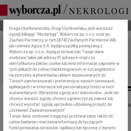
Dbamy o Twoją prywatność
Nekrologi
Odeszli
Poradnik pogrzebowy
Droga Użytkowniczko, Drogi Użytkowniku, jeśli wyrazisz
zgodę klikając "Akceptuję", Wyborcza sp. z o.o. oraz jej
Zaufani Partnerzy, w tym [
874
] Zaufanych Partnerów IAB,
jak również Agora S.A. będąca spółką powiązaną z
Marek Dziel
IMIĘ I NAZWISKO:
Wyborcza sp. z o.o., będą przetwarzać Twoje dane
osobowe takie jak adresy IP, adresy e-mail czy
identyfikatory plików cookie lub inne informacje zapisane w
Częstochowa
REGION:
tych plikach do celów marketingowych, w szczególności
22.09.2011
DATA EMISJI:
na potrzeby wyświetlania reklam dopasowanych do
Twoich zainteresowań i preferencji w swoich serwisach,
aplikacjach i w Internecie lub personalizacji treści w nich
wyświetlanych. Wyrażenie zgody jest dobrowolne. Jeśli nie
chcesz wyrazić zgody, chcesz ograniczyć jej zakres lub
Z głębokim smutkiem i żalem zawiadamiamy,
chcesz wycofać zgodę uprzednio udzieloną przejdź do
że w dniu 21 września 2011 roku zmarł w wieku 60 
„Ustawień Zaawansowanych”.
Twoje dane osobowe mogą być przetwarzane także do
celów badania i mierzenia informacji dotyczących
funkcjonowania serwisów i aplikacji lub łączone z danymi