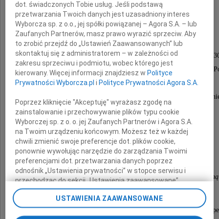
Marek Dziel
dot. świadczonych Tobie usług. Jeśli podstawą
przetwarzania Twoich danych jest uzasadniony interes
Wyborcza sp. z o.o., jej spółki powiązanej – Agora S.A. – lub
Zaufanych Partnerów, masz prawo wyrazić sprzeciw. Aby
Pożegnanie Zmarłego rozpocznie się
to zrobić przejdź do „Ustawień Zaawansowanych” lub
skontaktuj się z administratorem – w zależności od
w sobotę 24 września 2011 roku o godzinie 12.3
zakresu sprzeciwu i podmiotu, wobec którego jest
w kościele pw. Świętych Pierwszych Męczenników Po
kierowany. Więcej informacji znajdziesz w
Polityce
Prywatności Wyborcza.pl
i
Polityce Prywatności Agora S.A.
ulica Obrońców Westerplatte 37.
Msza święta pogrzebowa odprawiona zostanie o godzini
Poprzez kliknięcie "Akceptuję" wyrażasz zgodę na
po czym nastąpi odprowadzenie Zmarłego
zainstalowanie i przechowywanie plików typu cookie
Wyborczej sp. z o. o. jej Zaufanych Partnerów i Agora S.A.
do grobu na cmentarz komunalny.
na Twoim urządzeniu końcowym. Możesz też w każdej
chwili zmienić swoje preferencje dot. plików cookie,
Pogrążeni w głębokim smutku
ponownie wywołując narzędzie do zarządzania Twoimi
preferencjami dot. przetwarzania danych poprzez
odnośnik „Ustawienia prywatności” w stopce serwisu i
żona, synowie z rodzinami, mama, brat z rodziną
przechodząc do sekcji „Ustawienia zaawansowane”.
Zmiana ustawień plików cookie możliwa jest także za
USTAWIENIA ZAAWANSOWANE
pomocą ustawień przeglądarki.
Autokar zostanie podstawiony przy kościele (powrót zap