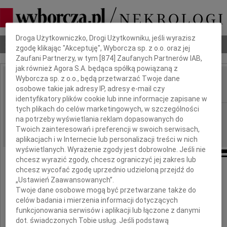
Dbamy o Twoją prywatność
Droga Użytkowniczko, Drogi Użytkowniku, jeśli wyrazisz
Nekrologi
Odeszli
Poradnik pogrzebowy
zgodę klikając "Akceptuję", Wyborcza sp. z o.o. oraz jej
Zaufani Partnerzy, w tym [
874
] Zaufanych Partnerów IAB,
jak również Agora S.A. będąca spółką powiązaną z
Wyborcza sp. z o.o., będą przetwarzać Twoje dane
Jerzego Ways
osobowe takie jak adresy IP, adresy e-mail czy
IMIĘ I NAZWISKO:
identyfikatory plików cookie lub inne informacje zapisane w
tych plikach do celów marketingowych, w szczególności
Warszawa
REGION:
na potrzeby wyświetlania reklam dopasowanych do
21.11.2009
DATA EMISJI:
Twoich zainteresowań i preferencji w swoich serwisach,
aplikacjach i w Internecie lub personalizacji treści w nich
wyświetlanych. Wyrażenie zgody jest dobrowolne. Jeśli nie
chcesz wyrazić zgody, chcesz ograniczyć jej zakres lub
chcesz wycofać zgodę uprzednio udzieloną przejdź do
Z głębokim żalem żegnam
„Ustawień Zaawansowanych”.
mojego Teścia i Przyjaciela
Twoje dane osobowe mogą być przetwarzane także do
celów badania i mierzenia informacji dotyczących
Jerzego Ways
funkcjonowania serwisów i aplikacji lub łączone z danymi
dot. świadczonych Tobie usług. Jeśli podstawą