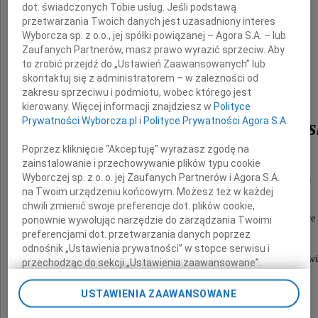
dot. świadczonych Tobie usług. Jeśli podstawą
przetwarzania Twoich danych jest uzasadniony interes
Wyborcza sp. z o.o., jej spółki powiązanej – Agora S.A. – lub
Zaufanych Partnerów, masz prawo wyrazić sprzeciw. Aby
to zrobić przejdź do „Ustawień Zaawansowanych” lub
skontaktuj się z administratorem – w zależności od
zakresu sprzeciwu i podmiotu, wobec którego jest
kierowany. Więcej informacji znajdziesz w
Polityce
Prywatności Wyborcza.pl
i
Polityce Prywatności Agora S.A.
prof. Bogdan Choczews
Poprzez kliknięcie "Akceptuję" wyrażasz zgodę na
zainstalowanie i przechowywanie plików typu cookie
nasz kochany Brat, Tata, Dziadziuś,
Wyborczej sp. z o. o. jej Zaufanych Partnerów i Agora S.A.
najlepszy Przyjaciel, Człowiek dobrego serca
na Twoim urządzeniu końcowym. Możesz też w każdej
i wielkiej życzliwości dla ludzi.
chwili zmienić swoje preferencje dot. plików cookie,
Msza święta żałobna i uroczystości pogrzebowe
ponownie wywołując narzędzie do zarządzania Twoimi
rozpoczną się o godzinie 12.00
preferencjami dot. przetwarzania danych poprzez
w poniedziałek 26 września 2011 roku
odnośnik „Ustawienia prywatności” w stopce serwisu i
w kaplicy na Cmentarzu Salwatorskim w Krakowi
przechodząc do sekcji „Ustawienia zaawansowane”.
Zmiana ustawień plików cookie możliwa jest także za
rodzina
pomocą ustawień przeglądarki.
USTAWIENIA ZAAWANSOWANE