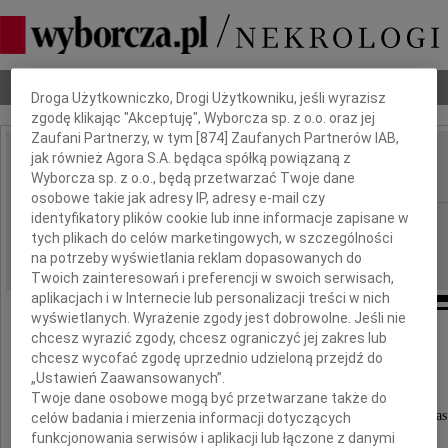
Dbamy o Twoją prywatność
Nekrologi
Odeszli
Poradnik pogrzebowy
Droga Użytkowniczko, Drogi Użytkowniku, jeśli wyrazisz
zgodę klikając "Akceptuję", Wyborcza sp. z o.o. oraz jej
Zaufani Partnerzy, w tym [
874
] Zaufanych Partnerów IAB,
jak również Agora S.A. będąca spółką powiązaną z
Bogdan Choczewski
IMIĘ I NAZWISKO:
Wyborcza sp. z o.o., będą przetwarzać Twoje dane
osobowe takie jak adresy IP, adresy e-mail czy
identyfikatory plików cookie lub inne informacje zapisane w
Kraków
REGION:
tych plikach do celów marketingowych, w szczególności
21.09.2011
DATA EMISJI:
na potrzeby wyświetlania reklam dopasowanych do
Twoich zainteresowań i preferencji w swoich serwisach,
aplikacjach i w Internecie lub personalizacji treści w nich
wyświetlanych. Wyrażenie zgody jest dobrowolne. Jeśli nie
chcesz wyrazić zgody, chcesz ograniczyć jej zakres lub
...niespokojne jest serce nasze,
chcesz wycofać zgodę uprzednio udzieloną przejdź do
dopóki w Tobie nie spocznie...
„Ustawień Zaawansowanych”.
Z głębokim smutkiem zawiadamiamy,
Twoje dane osobowe mogą być przetwarzane także do
że w dniu 18 września 2011 roku odszedł od nas
celów badania i mierzenia informacji dotyczących
funkcjonowania serwisów i aplikacji lub łączone z danymi