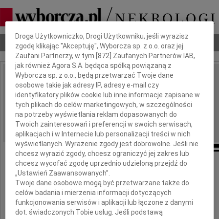
Dbamy o Twoją prywatność
Droga Użytkowniczko, Drogi Użytkowniku, jeśli wyrazisz
Nekrologi
Odeszli
Poradnik pogrzebowy
zgodę klikając "Akceptuję", Wyborcza sp. z o.o. oraz jej
Zaufani Partnerzy, w tym [
872
] Zaufanych Partnerów IAB,
jak również Agora S.A. będąca spółką powiązaną z
Wyborcza sp. z o.o., będą przetwarzać Twoje dane
Daniel Tresenberg
osobowe takie jak adresy IP, adresy e-mail czy
IMIĘ I NAZWISKO:
identyfikatory plików cookie lub inne informacje zapisane w
tych plikach do celów marketingowych, w szczególności
Katowice
REGION:
na potrzeby wyświetlania reklam dopasowanych do
23.11.2009
DATA EMISJI:
Twoich zainteresowań i preferencji w swoich serwisach,
aplikacjach i w Internecie lub personalizacji treści w nich
wyświetlanych. Wyrażenie zgody jest dobrowolne. Jeśli nie
chcesz wyrazić zgody, chcesz ograniczyć jej zakres lub
chcesz wycofać zgodę uprzednio udzieloną przejdź do
Pogrążeni w rozpaczy zawiadamiamy,
„Ustawień Zaawansowanych”.
że dnia 20 listopada 2009 roku
Twoje dane osobowe mogą być przetwarzane także do
zmarł przeżywszy lat 58
celów badania i mierzenia informacji dotyczących
funkcjonowania serwisów i aplikacji lub łączone z danymi
dot. świadczonych Tobie usług. Jeśli podstawą
Daniel Tresenberg