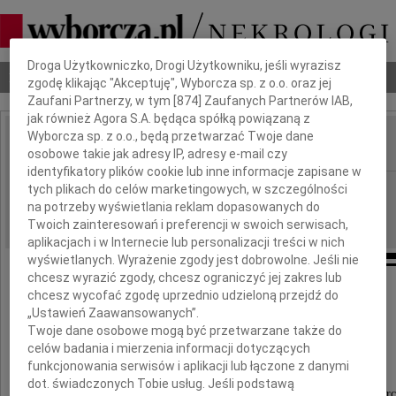
Dbamy o Twoją prywatność
Droga Użytkowniczko, Drogi Użytkowniku, jeśli wyrazisz
Nekrologi
Odeszli
Poradnik pogrzebowy
zgodę klikając "Akceptuję", Wyborcza sp. z o.o. oraz jej
Zaufani Partnerzy, w tym [
874
] Zaufanych Partnerów IAB,
jak również Agora S.A. będąca spółką powiązaną z
Wyborcza sp. z o.o., będą przetwarzać Twoje dane
osobowe takie jak adresy IP, adresy e-mail czy
IMIĘ I NAZWISKO:
identyfikatory plików cookie lub inne informacje zapisane w
Opole
tych plikach do celów marketingowych, w szczególności
REGION:
na potrzeby wyświetlania reklam dopasowanych do
19.09.2011
DATA EMISJI:
Twoich zainteresowań i preferencji w swoich serwisach,
aplikacjach i w Internecie lub personalizacji treści w nich
wyświetlanych. Wyrażenie zgody jest dobrowolne. Jeśli nie
chcesz wyrazić zgody, chcesz ograniczyć jej zakres lub
chcesz wycofać zgodę uprzednio udzieloną przejdź do
Mariuszowi Dąbrowskiemu
„Ustawień Zaawansowanych”.
Twoje dane osobowe mogą być przetwarzane także do
i
celów badania i mierzenia informacji dotyczących
Jego Najbliższym
funkcjonowania serwisów i aplikacji lub łączone z danymi
dot. świadczonych Tobie usług. Jeśli podstawą
wyrazy głębokiego współczucia z powodu śmierc