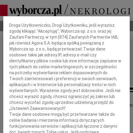
Dbamy o Twoją prywatność
Droga Użytkowniczko, Drogi Użytkowniku, jeśli wyrazisz
Nekrologi
Odeszli
Poradnik pogrzebowy
zgodę klikając "Akceptuję", Wyborcza sp. z o.o. oraz jej
Zaufani Partnerzy, w tym [
874
] Zaufanych Partnerów IAB,
jak również Agora S.A. będąca spółką powiązaną z
Maria Karska
Wyborcza sp. z o.o., będą przetwarzać Twoje dane
IMIĘ I NAZWISKO:
osobowe takie jak adresy IP, adresy e-mail czy
identyfikatory plików cookie lub inne informacje zapisane w
Kraków
REGION:
tych plikach do celów marketingowych, w szczególności
na potrzeby wyświetlania reklam dopasowanych do
16.09.2011
DATA EMISJI:
Twoich zainteresowań i preferencji w swoich serwisach,
aplikacjach i w Internecie lub personalizacji treści w nich
wyświetlanych. Wyrażenie zgody jest dobrowolne. Jeśli nie
chcesz wyrazić zgody, chcesz ograniczyć jej zakres lub
chcesz wycofać zgodę uprzednio udzieloną przejdź do
Z głębokim smutkiem zawiadamiamy, że 3 września 20
„Ustawień Zaawansowanych”.
w Krakowie odeszła, przeżywszy 79 lat,
Twoje dane osobowe mogą być przetwarzane także do
nasza najukochańsza Mama
celów badania i mierzenia informacji dotyczących
funkcjonowania serwisów i aplikacji lub łączone z danymi
dot. świadczonych Tobie usług. Jeśli podstawą