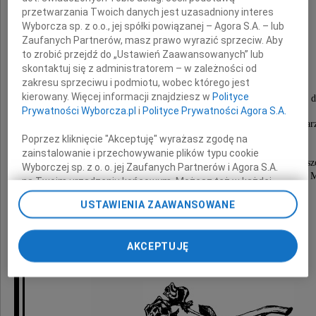
przetwarzania Twoich danych jest uzasadniony interes
Wyborcza sp. z o.o., jej spółki powiązanej – Agora S.A. – lub
Zaufanych Partnerów, masz prawo wyrazić sprzeciw. Aby
to zrobić przejdź do „Ustawień Zaawansowanych” lub
Maria Karska
skontaktuj się z administratorem – w zależności od
zakresu sprzeciwu i podmiotu, wobec którego jest
kierowany. Więcej informacji znajdziesz w
Polityce
wieloletnia korektorka "Faktów i Myśli" oraz bydgoskich 
Prywatności Wyborcza.pl
i
Polityce Prywatności Agora S.A.
Pogrzeb odbył się 7 września 2011 roku w Krakowie na Cmentar
Poprzez kliknięcie "Akceptuję" wyrażasz zgodę na
30 października 2011 roku o godzinie 13.00
zainstalowanie i przechowywanie plików typu cookie
w parafii Matki Boskiej Ostrobramskiej w Bydgosz
Wyborczej sp. z o. o. jej Zaufanych Partnerów i Agora S.A.
będzie odprawiona msza święta w intencji naszej śp.
na Twoim urządzeniu końcowym. Możesz też w każdej
chwili zmienić swoje preferencje dot. plików cookie,
USTAWIENIA ZAAWANSOWANE
córka i syn
ponownie wywołując narzędzie do zarządzania Twoimi
preferencjami dot. przetwarzania danych poprzez
odnośnik „Ustawienia prywatności” w stopce serwisu i
AKCEPTUJĘ
przechodząc do sekcji „Ustawienia zaawansowane”.
Zmiana ustawień plików cookie możliwa jest także za
pomocą ustawień przeglądarki.
My, nasi Zaufani Partnerzy i Agora S.A. możemy