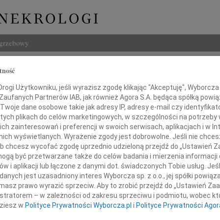
ogrzebowy
Szukaj
tność
ołyszko
Imię i na
ogi Użytkowniku, jeśli wyrazisz zgodę klikając "Akceptuję", Wyborcza sp
 Zaufanych Partnerów IAB, jak również Agora S.A. będąca spółką powi
Twoje dane osobowe takie jak adresy IP, adresy e-mail czy identyfikato
 tych plikach do celów marketingowych, w szczególności na potrzeby 
 zainteresowań i preferencji w swoich serwisach, aplikacjach i w Int
INNE NE
w nich wyświetlanych. Wyrażenie zgody jest dobrowolne. Jeśli nie chce
Eugen
 lub chcesz wycofać zgodę uprzednio udzieloną przejdź do „Ustawień
Z ogr
gą być przetwarzane także do celów badania i mierzenia informacji
04.0
w i aplikacji lub łączone z danymi dot. świadczonych Tobie usług. Jeś
17 listopada odeszła
Wyraz
nych jest uzasadniony interes Wyborcza sp. z o.o., jej spółki powiąza
masz prawo wyrazić sprzeciw. Aby to zrobić przejdź do „Ustawień Z
Andrz
dokto
istratorem – w zależności od zakresu sprzeciwu i podmiotu, wobec któ
nna Kołyszko
dziesz w
Polityce Prywatności Wyborcza.pl
i
Polityce Prywatności Agor
05.0
Dr Ma