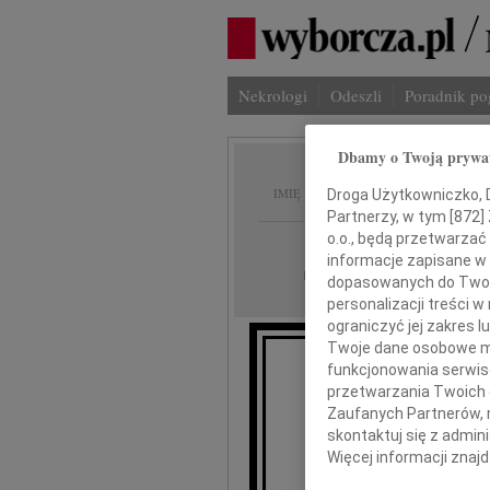
Nekrologi
Odeszli
Poradnik p
Dbamy o Twoją prywa
Anna K
IMIĘ I NAZWISKO:
Droga Użytkowniczko, Dr
Partnerzy, w tym [
872
]
o.o., będą przetwarzać 
Warszawa
REGION:
informacje zapisane w
21.11.2009
DATA EMISJI:
dopasowanych do Twoich
personalizacji treści 
ograniczyć jej zakres
Twoje dane osobowe mo
funkcjonowania serwisó
przetwarzania Twoich da
Zaufanych Partnerów, 
skontaktuj się z admin
A
Więcej informacji znaj