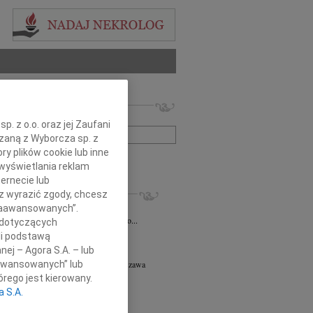
 nekrologów i wspomnień
zwisko lub numer ogłoszenia:
. z o.o. oraz jej Zaufani
ązaną z Wyborcza sp. z
ry plików cookie lub inne
+ szukanie zaawansowane
wyświetlania reklam
ernecie lub
KROLOGI
sz wyrazić zgody, chcesz
iusz Butruk
05.08.2026
Warszawa
 Zaawansowanych”.
omnym żalem przyjęliśmy wiadomość o...
 dotyczących
8.2026
Warszawa
li podstawą
y współczucia z powodu śmierci...
nej – Agora S.A. – lub
aawansowanych” lub
ej Piotr Gołaszewski
05.08.2026
Warszawa
r nauk technicznych Andrzej Piotr...
rego jest kierowany.
a S.A.
8.2026
Warszawa
tyldzie Mielcarskiej, najszczersze...