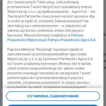
dot. świadczonych Tobie usług. Jeśli podstawą
przetwarzania Twoich danych jest uzasadniony interes
Wyborcza sp. z o.o., jej spółki powiązanej – Agora S.A. – lub
Jan Oficjalski
Zaufanych Partnerów, masz prawo wyrazić sprzeciw. Aby
to zrobić przejdź do „Ustawień Zaawansowanych” lub
skontaktuj się z administratorem – w zależności od
zakresu sprzeciwu i podmiotu, wobec którego jest
Wieloletni i zasłużony pracownik Lechii Gdańsk
kierowany. Więcej informacji znajdziesz w
Polityce
Prywatności Wyborcza.pl
i
Polityce Prywatności Agora S.A.
Zawsze oddany sprawom Klubu,
cieszył się sympatią i szacunkiem
Poprzez kliknięcie "Akceptuję" wyrażasz zgodę na
zainstalowanie i przechowywanie plików typu cookie
środowiska związanego z Biało-Zielonymi barwam
Wyborczej sp. z o. o. jej Zaufanych Partnerów i Agora S.A.
W latach 70. i 80. był Prezesem sekcji piłkarskiej, a późn
na Twoim urządzeniu końcowym. Możesz też w każdej
W minionej dekadzie był też członkiem zarządu OSP Lech
chwili zmienić swoje preferencje dot. plików cookie,
ponownie wywołując narzędzie do zarządzania Twoimi
preferencjami dot. przetwarzania danych poprzez
odnośnik „Ustawienia prywatności” w stopce serwisu i
Rodzinie i Bliskim
przechodząc do sekcji „Ustawienia zaawansowane”.
Zmiana ustawień plików cookie możliwa jest także za
USTAWIENIA ZAAWANSOWANE
pomocą ustawień przeglądarki.
wyrazy szczerego współczucia