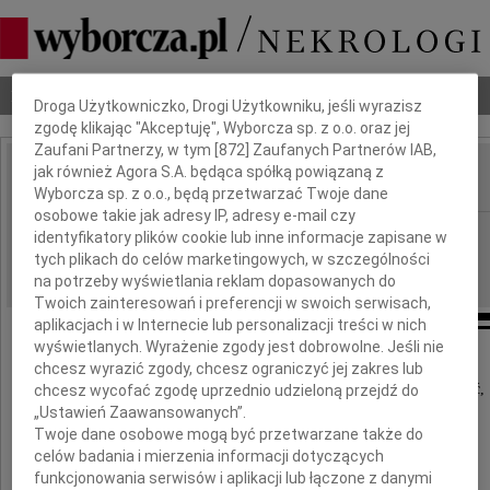
Dbamy o Twoją prywatność
Nekrologi
Odeszli
Poradnik pogrzebowy
Droga Użytkowniczko, Drogi Użytkowniku, jeśli wyrazisz
zgodę klikając "Akceptuję", Wyborcza sp. z o.o. oraz jej
Zaufani Partnerzy, w tym [
872
] Zaufanych Partnerów IAB,
jak również Agora S.A. będąca spółką powiązaną z
IMIĘ I NAZWISKO:
Wyborcza sp. z o.o., będą przetwarzać Twoje dane
osobowe takie jak adresy IP, adresy e-mail czy
Gdańsk
REGION:
identyfikatory plików cookie lub inne informacje zapisane w
tych plikach do celów marketingowych, w szczególności
14.09.2011
DATA EMISJI:
na potrzeby wyświetlania reklam dopasowanych do
Twoich zainteresowań i preferencji w swoich serwisach,
aplikacjach i w Internecie lub personalizacji treści w nich
wyświetlanych. Wyrażenie zgody jest dobrowolne. Jeśli nie
chcesz wyrazić zgody, chcesz ograniczyć jej zakres lub
Z głębokim smutkiem przyjęliśmy wiadomość,
chcesz wycofać zgodę uprzednio udzieloną przejdź do
„Ustawień Zaawansowanych”.
że 11 września 2011 roku odszedł od nas
Twoje dane osobowe mogą być przetwarzane także do
celów badania i mierzenia informacji dotyczących
funkcjonowania serwisów i aplikacji lub łączone z danymi