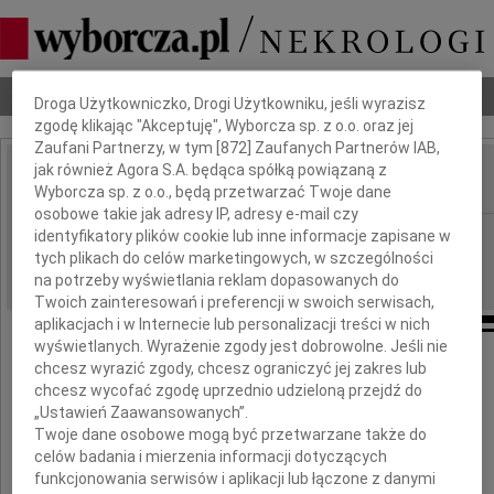
Dbamy o Twoją prywatność
Nekrologi
Odeszli
Poradnik pogrzebowy
Droga Użytkowniczko, Drogi Użytkowniku, jeśli wyrazisz
zgodę klikając "Akceptuję", Wyborcza sp. z o.o. oraz jej
Zaufani Partnerzy, w tym [
872
] Zaufanych Partnerów IAB,
jak również Agora S.A. będąca spółką powiązaną z
Wyborcza sp. z o.o., będą przetwarzać Twoje dane
IMIĘ I NAZWISKO:
osobowe takie jak adresy IP, adresy e-mail czy
Gdańsk
identyfikatory plików cookie lub inne informacje zapisane w
REGION:
tych plikach do celów marketingowych, w szczególności
09.09.2011
DATA EMISJI:
na potrzeby wyświetlania reklam dopasowanych do
Twoich zainteresowań i preferencji w swoich serwisach,
aplikacjach i w Internecie lub personalizacji treści w nich
wyświetlanych. Wyrażenie zgody jest dobrowolne. Jeśli nie
chcesz wyrazić zgody, chcesz ograniczyć jej zakres lub
Joannie Barczyk
chcesz wycofać zgodę uprzednio udzieloną przejdź do
„Ustawień Zaawansowanych”.
oraz całej Jej Rodzinie
Twoje dane osobowe mogą być przetwarzane także do
celów badania i mierzenia informacji dotyczących
funkcjonowania serwisów i aplikacji lub łączone z danymi
wyrazy głębokiego współczucia