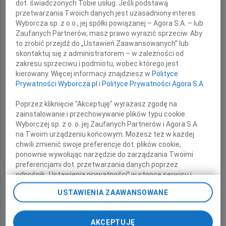
z powodu śmierci
dot. świadczonych Tobie usług. Jeśli podstawą
przetwarzania Twoich danych jest uzasadniony interes
Wyborcza sp. z o.o., jej spółki powiązanej – Agora S.A. – lub
Babci
Zaufanych Partnerów, masz prawo wyrazić sprzeciw. Aby
to zrobić przejdź do „Ustawień Zaawansowanych” lub
skontaktuj się z administratorem – w zależności od
składają
zakresu sprzeciwu i podmiotu, wobec którego jest
kierowany. Więcej informacji znajdziesz w
Polityce
Zarząd firmy Sevenet S.A
Prywatności Wyborcza.pl
i
Polityce Prywatności Agora S.A.
oraz koleżanki i koledzy z pracy
Poprzez kliknięcie "Akceptuję" wyrażasz zgodę na
zainstalowanie i przechowywanie plików typu cookie
Wyborczej sp. z o. o. jej Zaufanych Partnerów i Agora S.A.
na Twoim urządzeniu końcowym. Możesz też w każdej
chwili zmienić swoje preferencje dot. plików cookie,
ponownie wywołując narzędzie do zarządzania Twoimi
preferencjami dot. przetwarzania danych poprzez
odnośnik „Ustawienia prywatności” w stopce serwisu i
przechodząc do sekcji „Ustawienia zaawansowane”.
USTAWIENIA ZAAWANSOWANE
Zmiana ustawień plików cookie możliwa jest także za
pomocą ustawień przeglądarki.
AKCEPTUJĘ
My, nasi Zaufani Partnerzy i Agora S.A. możemy