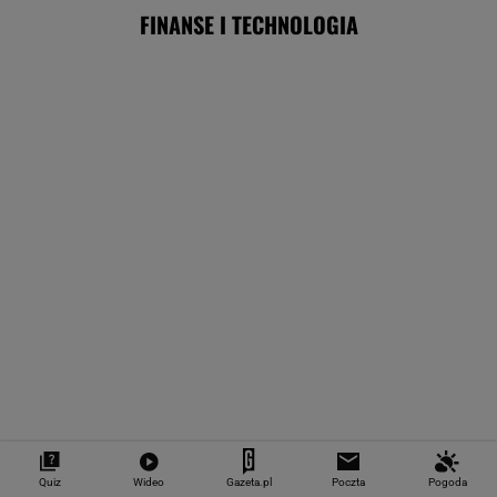
ZUS dopłaca Ukraińcom do emerytur.
Konfederacja grzmi, ale zapomina o ważnej
rzeczy
Import saudyjskiej ropy do USA spadł do zera.
Sprytni Amerykanie mają nowe źródło
BIZNES
Niemiecki koncern
Nie tylko zaćmienie
Praca od zaraz.
RWE zamieni w USA
Słońca. Sierpień
trzeba mieć dy
morskie farmy
zamieni niebo w scenę
żeby zarabiać 1
wiatrowe na LNG
niezwykłych widowisk
złotych
Quiz
Wideo
Gazeta.pl
Poczta
Pogoda