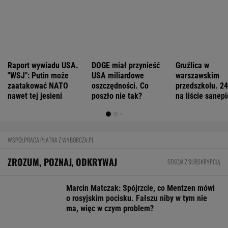
Coś właśnie pękło na rynku mieszkań. Po
ośmiu miesiącach stało się
BIZNES
Pierwszy etap GAT zakończony. To
strategiczna inwestycja dla polskiego
eksportu
MATERIAŁ PROMOCYJNY
Wielka płyta wraca do gry.
Deweloperzy zyskują potężnego konkurenta