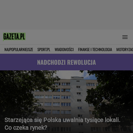
NAJPOPULARNIEJSZE
SPORT.PL
WIADOMOŚCI
FINANSE I TECHNOLOGIA
MOTORYZA
NADCHODZI REWOLUCJA
Starzejąca się Polska uwalnia tysiące lokali.
Co czeka rynek?