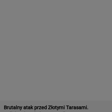
Brutalny atak przed Złotymi Tarasami.
Policjanci szukają napastnika
Polka pobiła rekord Guinnessa. Zajęło jej to
15 lat
KSIĄŻKA
Koniec chłodniejszych dni.Synoptycy podali
daty kolejnych fal upału