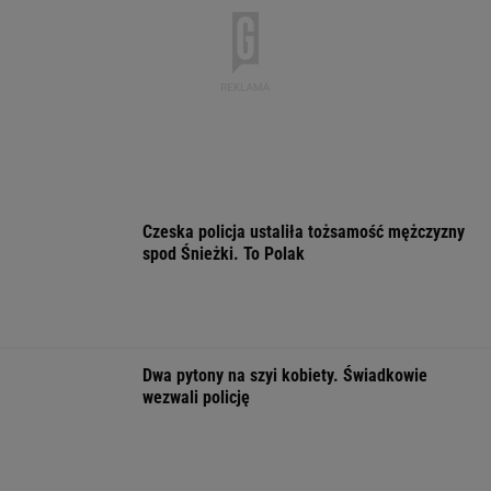
ma, więc w czym problem?
Na Warmii i Mazurach spadł grad wielkości
pięści. Kilkadziesiąt osób wyłowiono z wody
Zaćmienie 12 sierpnia: praktyczny przewodnik
Ewa Woydyłło: dziś ja jestem głupiutka i
wystraszona. Przepraszam Igę Świątek
FINANSE I TECHNOLOGIA