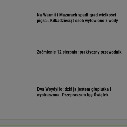
Masowo tracą pracę przez AI?
To tylko forma "moralnego bufora"
SUBSKRYPCJA
Chrupiące skrzydełka w kilka minut i bez
tłuszczu? Ten sprzęt przyrządzi je tak jak
lubisz
REKLAMA CENEO