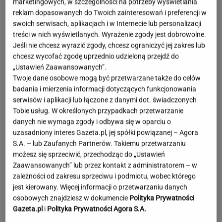
marketingowych, w szczególności na potrzeby wyświetlania
reklam dopasowanych do Twoich zainteresowań i preferencji w
swoich serwisach, aplikacjach i w Internecie lub personalizacji
treści w nich wyświetlanych. Wyrażenie zgody jest dobrowolne.
Jeśli nie chcesz wyrazić zgody, chcesz ograniczyć jej zakres lub
chcesz wycofać zgodę uprzednio udzieloną przejdź do
„Ustawień Zaawansowanych”.
Twoje dane osobowe mogą być przetwarzane także do celów
badania i mierzenia informacji dotyczących funkcjonowania
serwisów i aplikacji lub łączone z danymi dot. świadczonych
Tobie usług. W określonych przypadkach przetwarzanie
danych nie wymaga zgody i odbywa się w oparciu o
uzasadniony interes Gazeta.pl, jej spółki powiązanej – Agora
S.A. – lub Zaufanych Partnerów. Takiemu przetwarzaniu
możesz się sprzeciwić, przechodząc do „Ustawień
Zaawansowanych” lub przez kontakt z administratorem – w
zależności od zakresu sprzeciwu i podmiotu, wobec którego
jest kierowany. Więcej informacji o przetwarzaniu danych
Oto darmowy sposób na
osobowych znajdziesz w dokumencie
Polityka Prywatności
odcinkowe pomiary prędkości. Polski program
Gazeta.pl
i
Polityka Prywatności Agora S.A.
TOMASZ OKUROWSKI