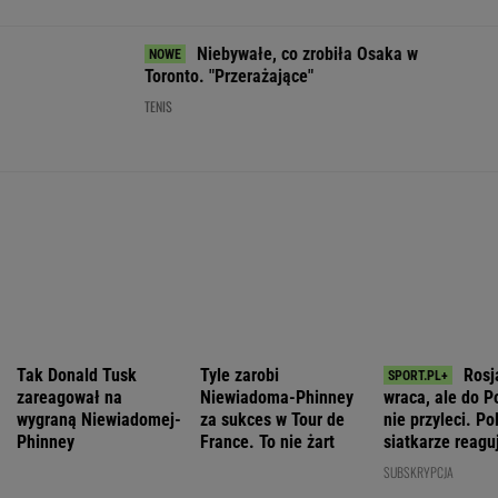
WIADOMOŚCI
historii"
IMGW pokazał nową prognozę. Upały wracają
do Polski
Nie będzie nowej umowy TVP z Kościołem.
Obowiązuje ta podpisana przez Kurskiego