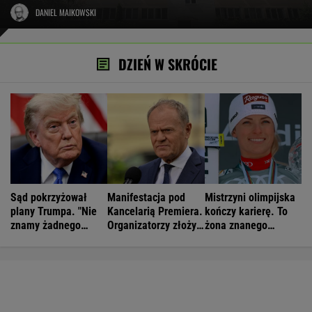
DANIEL MAIKOWSKI
DZIEŃ W SKRÓCIE
Sąd pokrzyżował
Manifestacja pod
Mistrzyni olimpijska
plany Trumpa. "Nie
Kancelarią Premiera.
kończy karierę. To
znamy żadnego
Organizatorzy złożyli
żona znanego
przypadku w historii"
petycję
piłkarza