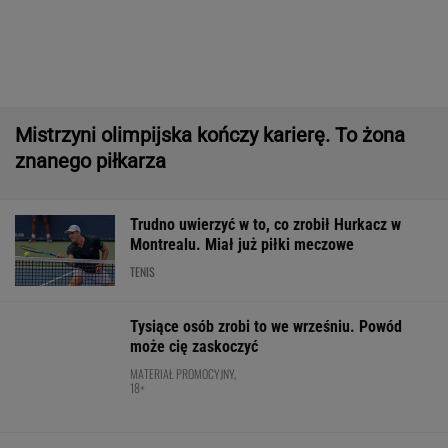
Wnętrze? Klasa światowa. Jazda? Uzależnia.
Ta perełka z Bawarii to czysta perfekcja!
MATERIAŁ PROMOCYJNY
Usyk wprost wskazał, kto wygra wojnę w
Ukrainie
BOKS
Absolutna sensacja w Toronto! Andriejewa
odpada w III rundzie!
TENIS
Pilne wieści z Toronto! Znamy godzinę meczu
Iga Świątek - Marta Kostiuk
TENIS