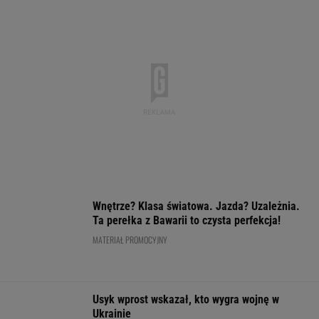
Polacy pokochali tego SUV-a premium! Trzeba
przyznać, że Japończycy znają się na rzeczy.
A oferta? Genialna!
REKLAMA MAZDA
Niebywałe, co zrobiła Osaka w
Toronto. "Przerażające"
TENIS
Tak Donald Tusk
Tyle zarobi
Rosj
zareagował na
Niewiadoma-Phinney
wraca, ale do P
wygraną Niewiadomej-
za sukces w Tour de
nie przyleci. Po
Phinney
France. To nie żart
siatkarze reagu