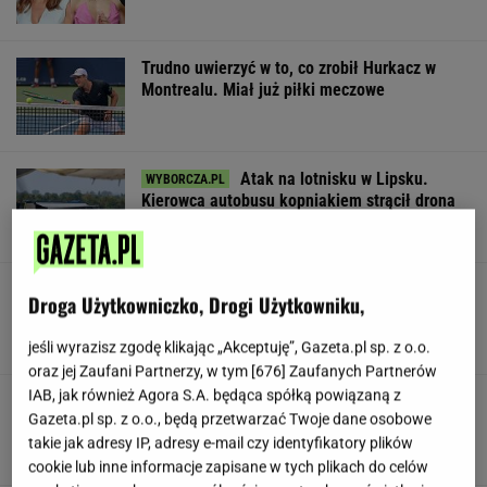
Trudno uwierzyć w to, co zrobił Hurkacz w
Montrealu. Miał już piłki meczowe
Atak na lotnisku w Lipsku.
Kierowca autobusu kopniakiem strącił drona
SUBSKRYPCJA
Tak Nawrocki wymyka się spod
Droga Użytkowniczko, Drogi Użytkowniku,
kontroli PiS. "Znalazł się w pułapce"
SUBSKRYPCJA
jeśli wyrazisz zgodę klikając „Akceptuję”, Gazeta.pl sp. z o.o.
oraz jej Zaufani Partnerzy, w tym [
676
] Zaufanych Partnerów
IAB, jak również Agora S.A. będąca spółką powiązaną z
Dwa pytony na szyi kobiety. Świadkowie
Gazeta.pl sp. z o.o., będą przetwarzać Twoje dane osobowe
wezwali policję
takie jak adresy IP, adresy e-mail czy identyfikatory plików
cookie lub inne informacje zapisane w tych plikach do celów