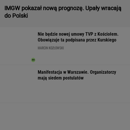
Raport wywiadu USA.
DOGE miał przynieść
Gruźlica w
"WSJ": Putin może
USA miliardowe
warszawskim
zaatakować NATO
oszczędności. Co
przedszkolu. 24
nawet tej jesieni
poszło nie tak?
na liście sanep
WSPÓŁPRACA PŁATNA Z WYBORCZA.PL
ZROZUM, POZNAJ, ODKRYWAJ
SEKCJA Z SUBSKRYPCJĄ
Marcin Matczak: Spójrzcie, co Mentzen mówi
o rosyjskim pocisku. Fałszu niby w tym nie