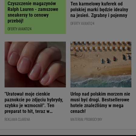
Czyszczenie magazynów
Ten karmelowy kuferek od
Ralph Lauren - zamszowe
polskiej marki będzie idealny
sneakersy to cenowy
na jesień. Zgrabny i pojemny
przebój!
OFERTY AVANTI24
OFERTY AVANTI24
"Uratował moje cienkie
Urlop nad polskim morzem nie
paznokcie po zdjęciu hybrydy,
musi być drogi. Bestsellerowe
szybko je wzmocnił". Ten
hotele znaleźliśmy w mega
preparat to hit, teraz w
cenach!
świetnej cenie
REKLAMA CLARENA
MATERIAŁ PROMOCYJNY