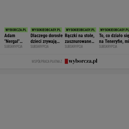
SPORT.PL
Mistrzyni olimpijska kończy karierę. To żona
znanego piłkarza