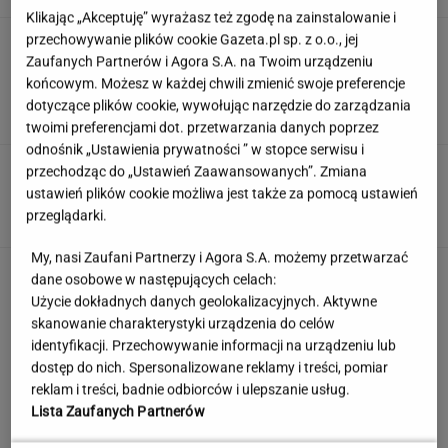
Klikając „Akceptuję” wyrażasz też zgodę na zainstalowanie i
przechowywanie plików cookie Gazeta.pl sp. z o.o., jej
Wachowicz wraz z Kurzopkami
pożegnała się z "halo tu polsat". Mówi o
Zaufanych Partnerów i Agora S.A. na Twoim urządzeniu
zaskoczeniu
końcowym. Możesz w każdej chwili zmienić swoje preferencje
dotyczące plików cookie, wywołując narzędzie do zarządzania
MARCIN WOLNIAK
twoimi preferencjami dot. przetwarzania danych poprzez
odnośnik „Ustawienia prywatności ” w stopce serwisu i
Rozwiąż quiz geograficzny i dopasuj miasto do
przechodząc do „Ustawień Zaawansowanych”. Zmiana
państwa. Zdobędziesz 9/13?
ustawień plików cookie możliwa jest także za pomocą ustawień
przeglądarki.
My, nasi Zaufani Partnerzy i Agora S.A. możemy przetwarzać
Jeden wakacyjny nawyk może mieć
dane osobowe w następujących celach:
nieprzyjemne konsekwencje. Też tak robisz?
Użycie dokładnych danych geolokalizacyjnych. Aktywne
MATERIAŁ PROMOCYJNY
skanowanie charakterystyki urządzenia do celów
identyfikacji. Przechowywanie informacji na urządzeniu lub
dostęp do nich. Spersonalizowane reklamy i treści, pomiar
Partnerka Litewki po jego
reklam i treści, badnie odbiorców i ulepszanie usług.
śmierci: Niektórzy zlecieli się jak sępy
Lista Zaufanych Partnerów
SUBSKRYPCJA