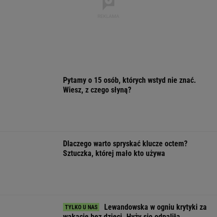
Dlaczego warto spryskać klucze octem?
Sztuczka, której mało kto używa
Lewandowska w ogniu krytyki za
wakacje bez dzieci. Hyży się odpaliła
Cały świat widział, jak Switolina potraktowała
rywalkę po meczu
TENIS
ZUS dopłaca Ukraińcom do emerytur.
Konfederacja grzmi, ale zapomina o ważnej
rzeczy
Sandały Keen to synonim wakacyjnego
komfortu - teraz tańsze o niemal 100 zł