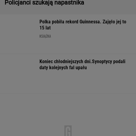
Pytamy o 15 osób, których wstyd nie znać.
Wiesz, z czego słyną?