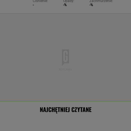
Ciśnienie:
Opady:
Zachmurzenie:
-
-%
-%
NAJCHĘTNIEJ CZYTANE