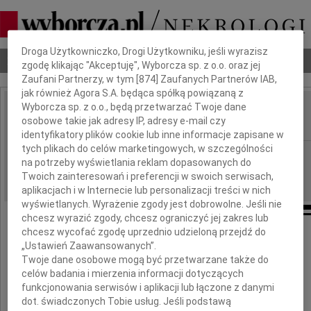
Dbamy o Twoją prywatność
Droga Użytkowniczko, Drogi Użytkowniku, jeśli wyrazisz
Nekrologi
Odeszli
Poradnik pogrzebowy
zgodę klikając "Akceptuję", Wyborcza sp. z o.o. oraz jej
Zaufani Partnerzy, w tym [
874
] Zaufanych Partnerów IAB,
jak również Agora S.A. będąca spółką powiązaną z
Wyborcza sp. z o.o., będą przetwarzać Twoje dane
Maciej Wójcicki
osobowe takie jak adresy IP, adresy e-mail czy
IMIĘ I NAZWISKO:
identyfikatory plików cookie lub inne informacje zapisane w
tych plikach do celów marketingowych, w szczególności
Gdańsk
REGION:
na potrzeby wyświetlania reklam dopasowanych do
05.09.2011
DATA EMISJI:
Twoich zainteresowań i preferencji w swoich serwisach,
aplikacjach i w Internecie lub personalizacji treści w nich
wyświetlanych. Wyrażenie zgody jest dobrowolne. Jeśli nie
chcesz wyrazić zgody, chcesz ograniczyć jej zakres lub
chcesz wycofać zgodę uprzednio udzieloną przejdź do
„Ustawień Zaawansowanych”.
Twoje dane osobowe mogą być przetwarzane także do
celów badania i mierzenia informacji dotyczących
funkcjonowania serwisów i aplikacji lub łączone z danymi
dr Maciej Wójcicki
dot. świadczonych Tobie usług. Jeśli podstawą