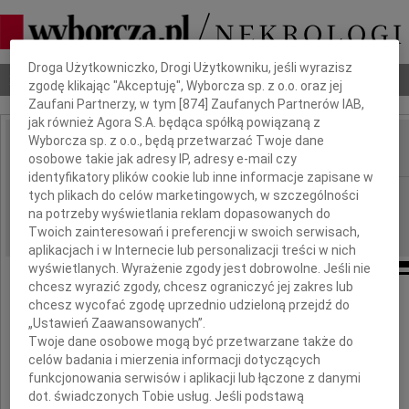
Dbamy o Twoją prywatność
Droga Użytkowniczko, Drogi Użytkowniku, jeśli wyrazisz
Nekrologi
Odeszli
Poradnik pogrzebowy
zgodę klikając "Akceptuję", Wyborcza sp. z o.o. oraz jej
Zaufani Partnerzy, w tym [
874
] Zaufanych Partnerów IAB,
jak również Agora S.A. będąca spółką powiązaną z
Wyborcza sp. z o.o., będą przetwarzać Twoje dane
osobowe takie jak adresy IP, adresy e-mail czy
IMIĘ I NAZWISKO:
identyfikatory plików cookie lub inne informacje zapisane w
Gdańsk
tych plikach do celów marketingowych, w szczególności
REGION:
na potrzeby wyświetlania reklam dopasowanych do
05.09.2011
DATA EMISJI:
Twoich zainteresowań i preferencji w swoich serwisach,
aplikacjach i w Internecie lub personalizacji treści w nich
wyświetlanych. Wyrażenie zgody jest dobrowolne. Jeśli nie
chcesz wyrazić zgody, chcesz ograniczyć jej zakres lub
chcesz wycofać zgodę uprzednio udzieloną przejdź do
Grażynie i Andrzejowi
„Ustawień Zaawansowanych”.
Twoje dane osobowe mogą być przetwarzane także do
Józefiakom
celów badania i mierzenia informacji dotyczących
funkcjonowania serwisów i aplikacji lub łączone z danymi
dot. świadczonych Tobie usług. Jeśli podstawą
wyrazy szczerego i głębokiego współczucia