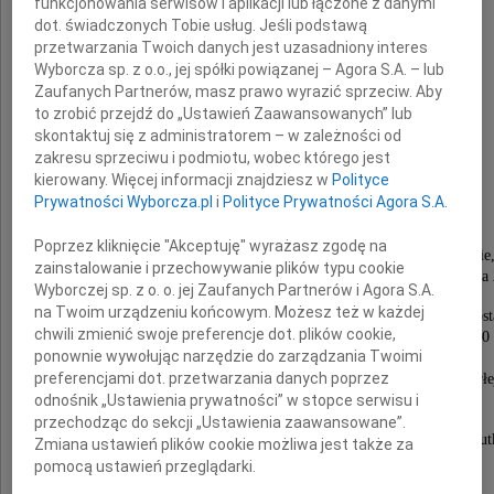
funkcjonowania serwisów i aplikacji lub łączone z danymi
Konstanty Ildefons Gałczyński
dot. świadczonych Tobie usług. Jeśli podstawą
przetwarzania Twoich danych jest uzasadniony interes
Wyborcza sp. z o.o., jej spółki powiązanej – Agora S.A. – lub
Zaufanych Partnerów, masz prawo wyrazić sprzeciw. Aby
Ewa Śledziewska
to zrobić przejdź do „Ustawień Zaawansowanych” lub
skontaktuj się z administratorem – w zależności od
z domu Zając
zakresu sprzeciwu i podmiotu, wobec którego jest
kierowany. Więcej informacji znajdziesz w
Polityce
Prywatności Wyborcza.pl
i
Polityce Prywatności Agora S.A.
najdroższa Żona, Mama i Babcia
Poprzez kliknięcie "Akceptuję" wyrażasz zgodę na
przeżywszy 78 lat, po długiej i ciężkiej chorobie
zainstalowanie i przechowywanie plików typu cookie
opatrzona świętymi sakramentami, zmarła dnia 11 sierpnia
Wyborczej sp. z o. o. jej Zaufanych Partnerów i Agora S.A.
na Twoim urządzeniu końcowym. Możesz też w każdej
Nabożeństwo żałobne przy Zmarłej odprawione zost
chwili zmienić swoje preferencje dot. plików cookie,
w środę 7 września 2011 roku o godzinie 13.40
ponownie wywołując narzędzie do zarządzania Twoimi
w kaplicy na Cmentarzu Rakowickim,
preferencjami dot. przetwarzania danych poprzez
po czym nastąpi odprowadzenie Prochów Zmarłe
na miejsce wiecznego spoczynku.
odnośnik „Ustawienia prywatności” w stopce serwisu i
przechodząc do sekcji „Ustawienia zaawansowane”.
O czym zawiadamiają pogrążeni w głębokim smut
Zmiana ustawień plików cookie możliwa jest także za
pomocą ustawień przeglądarki.
mąż, syn, synowa, wnuczka i rodzina