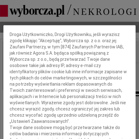
Dbamy o Twoją prywatność
Nekrologi
Odeszli
Poradnik pogrzebowy
Droga Użytkowniczko, Drogi Użytkowniku, jeśli wyrazisz
zgodę klikając "Akceptuję", Wyborcza sp. z o.o. oraz jej
Zaufani Partnerzy, w tym [
874
] Zaufanych Partnerów IAB,
Ewa Śledziewska
jak również Agora S.A. będąca spółką powiązaną z
IMIĘ I NAZWISKO:
Wyborcza sp. z o.o., będą przetwarzać Twoje dane
osobowe takie jak adresy IP, adresy e-mail czy
Kraków
REGION:
identyfikatory plików cookie lub inne informacje zapisane w
02.09.2011
tych plikach do celów marketingowych, w szczególności
DATA EMISJI:
na potrzeby wyświetlania reklam dopasowanych do
Twoich zainteresowań i preferencji w swoich serwisach,
aplikacjach i w Internecie lub personalizacji treści w nich
wyświetlanych. Wyrażenie zgody jest dobrowolne. Jeśli nie
Więc kiedy przyjdzie dzień przeklęty,
chcesz wyrazić zgody, chcesz ograniczyć jej zakres lub
że śmierć utopi w czarnym winie
chcesz wycofać zgodę uprzednio udzieloną przejdź do
wszystkie muzyczne instrumenty,
„Ustawień Zaawansowanych”.
kwiaty i wiersze, i brzoskwinie,
Twoje dane osobowe mogą być przetwarzane także do
to przykro, lecz cóż płacz pomoże,
celów badania i mierzenia informacji dotyczących
Obywatelu Redaktorze