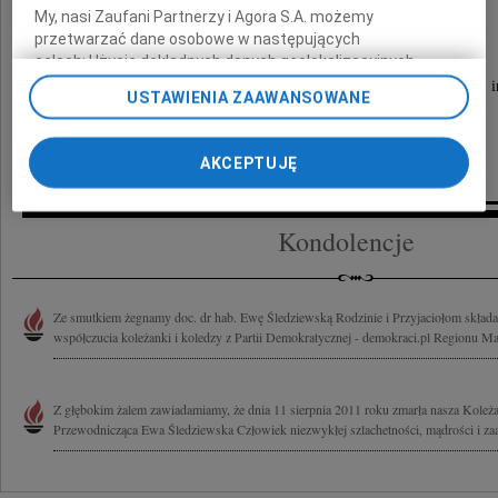
My, nasi Zaufani Partnerzy i Agora S.A. możemy
przetwarzać dane osobowe w następujących
Prosimy o nieskładanie kondolencji.
celach:
Użycie dokładnych danych geolokalizacyjnych.
Aktywne skanowanie charakterystyki urządzenia do celów
Zamiast kwiatów prosimy o składanie ofiary na rzecz DPS 
USTAWIENIA ZAAWANSOWANE
identyfikacji. Przechowywanie informacji na urządzeniu lub
dostęp do nich. Spersonalizowane reklamy i treści, pomiar
reklam i treści, badnie odbiorców i ulepszanie usług.
AKCEPTUJĘ
Lista Zaufanych Partnerów
Kondolencje
Ze smutkiem żegnamy doc. dr hab. Ewę Śledziewską Rodzinie i Przyjaciołom skła
współczucia koleżanki i koledzy z Partii Demokratycznej - demokraci.pl Regionu M
Z głębokim żalem zawiadamiamy, że dnia 11 sierpnia 2011 roku zmarła nasza Koleżan
Przewodnicząca Ewa Śledziewska Człowiek niezwykłej szlachetności, mądrości i zaa