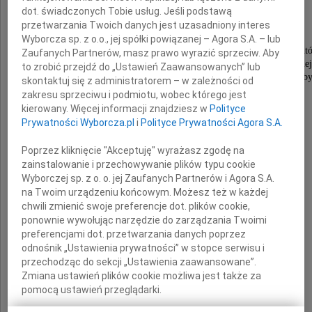
Marian Poźniak
dot. świadczonych Tobie usług. Jeśli podstawą
przetwarzania Twoich danych jest uzasadniony interes
Wyborcza sp. z o.o., jej spółki powiązanej – Agora S.A. – lub
Wybitny malarz, nauczyciel wielu pokoleń student
Zaufanych Partnerów, masz prawo wyrazić sprzeciw. Aby
Wydziału Architektury Politechniki Wrocławskiej
to zrobić przejdź do „Ustawień Zaawansowanych” lub
Kierownik Katedry Rysunku, Malarstwa i Rzeźby
skontaktuj się z administratorem – w zależności od
zakresu sprzeciwu i podmiotu, wobec którego jest
Odznaczony Złotym Krzyżem Zasługi,
kierowany. Więcej informacji znajdziesz w
Polityce
Krzyżem Kawalerskim OOP,
Prywatności Wyborcza.pl
i
Polityce Prywatności Agora S.A.
Medalem Komisji Edukacji Narodowej,
Złotą Odznaką Politechniki Wrocławskiej
Poprzez kliknięcie "Akceptuję" wyrażasz zgodę na
i licznymi nagrodami JM Rektora.
zainstalowanie i przechowywanie plików typu cookie
Wyborczej sp. z o. o. jej Zaufanych Partnerów i Agora S.A.
Wyrazy głębokiego współczucia
na Twoim urządzeniu końcowym. Możesz też w każdej
chwili zmienić swoje preferencje dot. plików cookie,
ponownie wywołując narzędzie do zarządzania Twoimi
Rodzinie
preferencjami dot. przetwarzania danych poprzez
odnośnik „Ustawienia prywatności” w stopce serwisu i
składają
przechodząc do sekcji „Ustawienia zaawansowane”.
Zmiana ustawień plików cookie możliwa jest także za
pomocą ustawień przeglądarki.
Rektor, Senat