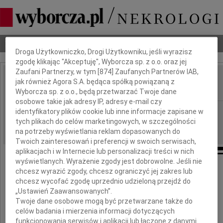
Dbamy o Twoją prywatność
Nekrologi
Odeszli
Poradnik pogrzebowy
Droga Użytkowniczko, Drogi Użytkowniku, jeśli wyrazisz
zgodę klikając "Akceptuję", Wyborcza sp. z o.o. oraz jej
Zaufani Partnerzy, w tym [
874
] Zaufanych Partnerów IAB,
Marian Poźniak
jak również Agora S.A. będąca spółką powiązaną z
IMIĘ I NAZWISKO:
Wyborcza sp. z o.o., będą przetwarzać Twoje dane
osobowe takie jak adresy IP, adresy e-mail czy
Wrocław
REGION:
identyfikatory plików cookie lub inne informacje zapisane w
tych plikach do celów marketingowych, w szczególności
19.11.2009
DATA EMISJI:
na potrzeby wyświetlania reklam dopasowanych do
Twoich zainteresowań i preferencji w swoich serwisach,
aplikacjach i w Internecie lub personalizacji treści w nich
wyświetlanych. Wyrażenie zgody jest dobrowolne. Jeśli nie
chcesz wyrazić zgody, chcesz ograniczyć jej zakres lub
Z głębokim żalem zawiadamiamy,
chcesz wycofać zgodę uprzednio udzieloną przejdź do
że 16 listopada 2009 roku zmarł
„Ustawień Zaawansowanych”.
Twoje dane osobowe mogą być przetwarzane także do
profesor sztuk plastycznych
celów badania i mierzenia informacji dotyczących
funkcjonowania serwisów i aplikacji lub łączone z danymi