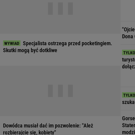
"Ojci
Dona 
Specjalista ostrzega przed pocketingiem.
Skutki mogą być dotkliwe
turys
dołąc
szuka
Gorse
State
Dowódca musiał dać im pozwolenie: "Ależ
modzi
rozbierajcie się, kobiety"