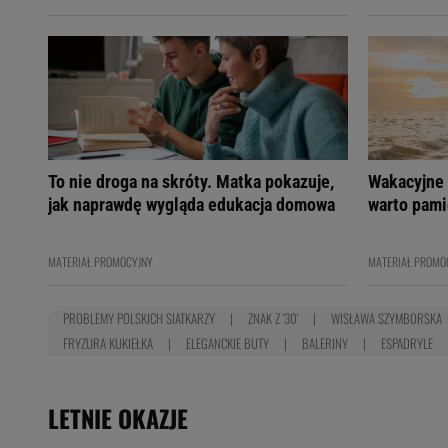
To nie droga na skróty. Matka pokazuje,
Wakacyjne 
jak naprawdę wygląda edukacja domowa
warto pami
MATERIAŁ PROMOCYJNY
MATERIAŁ PROMO
PROBLEMY POLSKICH SIATKARZY
ZNAK Z '30'
WISŁAWA SZYMBORSKA
FRYZURA KUKIEŁKA
ELEGANCKIE BUTY
BALERINY
ESPADRYLE
LETNIE OKAZJE