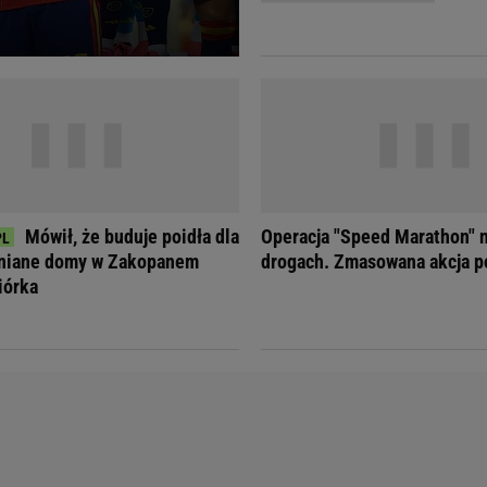
Telewizor LG O
Mówił, że buduje poidła dla
Operacja "Speed Marathon" n
wniane domy w Zakopanem
drogach. Zmasowana akcja po
iórka
Doda
Kalkulator Poro
Magda Gessler
Kalendarz dni p
Agnieszka Woźniak-Starak
Kalendarz ciąży