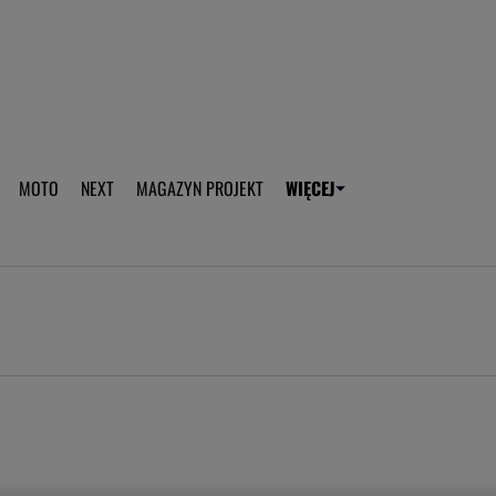
aplikację Gazeta - Android
Pobierz aplikację Gazeta -
MOTO
NEXT
MAGAZYN PROJEKT
WIĘCEJ
T
PLOTEK
SPORT.PL
HOROSKOPY
WEEKEND
TOK FM
WYBORC
ROZRYWKA
ŻYCIE I STYL
Gwiazdy Mundialu
Fryzury
Plotek
Makijaż
Gry online
Magia - Ciekawo
Historie
Wiadomości - 
WAGs
Sposób na za d
Anna Lewandowska
Gorączka u dzi