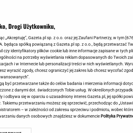
Meghan Markle
Krzesełka do ka
Magda Gessler
Łóżka dla dzieci
Barbara Kurdej-Szatan
Foteliki samoc
ko, Drogi Użytkowniku,
Księżna Kate
Przepisy
Porady
Jak zrobić?
jąc „Akceptuję”, Gazeta.pl sp. z o.o. oraz jej Zaufani Partnerzy, w tym [
67
.A. będąca spółką powiązaną z Gazeta.pl sp. z o.o., będą przetwarzać T
Na czasie
Grzyby
ail czy identyfikatory plików cookie lub inne informacje zapisane w tych p
Memy
Koronawirus
gólności na potrzeby wyświetlania reklam dopasowanych do Twoich zain
Radio Zet
Porady - Zdrowi
acjach i w Internecie lub personalizacji treści w nich wyświetlanych. Wyr
Radio Pogoda
Sukienki jeanso
cesz wyrazić zgody, chcesz ograniczyć jej zakres lub chcesz wycofać zgo
Radio internetowe
Torebki worki
aawansowanych”.
 być przetwarzane także do celów badania i mierzenia informacji dot
Rock Radio
Życzenia
 z najniższym wynikiem od lat.
Brutalny atak w centru
 łączone z danymi dot. świadczonych Tobie usług. W określonych przypad
Złote Przeboje
Życzenia urodz
t nowy sondaż
Napastnika szukają kry
i odbywa się w oparciu o uzasadniony interes Gazeta.pl, jej spółki powi
Chillizet - radio internetowe
Życzenia imien
. Takiemu przetwarzaniu możesz się sprzeciwić, przechodząc do „Ust
Podcasty
Newsy, plotki - 
nistratorem – w zależności od zakresu sprzeciwu i podmiotu, wobec które
E-booki - Audiobooki
Lifestyle
etwarzaniu danych osobowych znajdziesz w dokumencie
Polityka Prywatn
Planeta.pl
Co obejrzeć