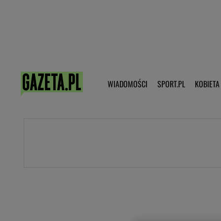
Poczta - Logowanie
Pobierz 
WIADOMOŚCI
SPORT.PL
KOBIETA
DZIECKO
KOBIETA
KULTURA
NEX
WIADOMOŚCI
SPORT
G.PL
Skoki narciarskie
Haps.pl
Ekstraklasa
Wiadomości ze świata
Bundesliga
Sport wiadomości
Liga Mistrzów
Horoskop
Liga Europy
Papież Franiszek
Koszykówka