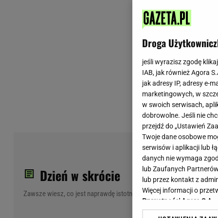
Wiadomości z Polski
Tenis
Plotki na topie
Sporty Walki
Niedziela handlowa
Siatkówka
Droga Użytkownicz
Informacje na bieżąco
PlusLiga
Metro Warszawa
Lekkoatletyka
jeśli wyrazisz zgodę klika
IAB, jak również Agora S
Duży Format
Kolarstwo
jak adresy IP, adresy e-m
Pogoda Warszawa
Bieganie
marketingowych, w szcze
Pogoda Kraków
Trening - ćwiczenia
w swoich serwisach, aplik
Pogoda Gdańsk
Ćwiczenia
dobrowolne. Jeśli nie ch
Pogoda Poznań
Dieta - Odżywianie
przejdź do „Ustawień Z
Twoje dane osobowe mogą
Pogoda Wrocław
Jak schudnąć?
PiS
serwisów i aplikacji lub
Gazeta na X
Sport - Fitness
Jes
danych nie wymaga zgody 
Fitness
lub Zaufanych Partnerów
Dzień w skrócie
F1 - Formuła 1
lub przez kontakt z admi
Więcej informacji o prz
Zawsze wiesz, co jest naprawdę istotne
Prywatności Agora S.A.