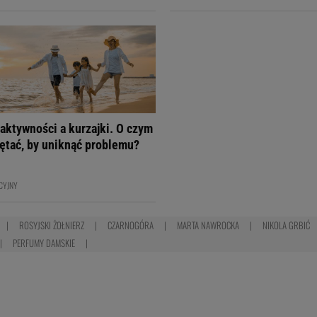
aktywności a kurzajki. O czym
ętać, by uniknąć problemu?
CYJNY
ROSYJSKI ŻOŁNIERZ
CZARNOGÓRA
MARTA NAWROCKA
NIKOLA GRBIĆ
PERFUMY DAMSKIE