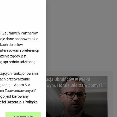
rmienia
Gliwice
Kielce
hodowe
Kraków
Lublin
Łódź
6
] Zaufanych Partnerów
woje dane osobowe takie
Olsztyn
likach do celów
Opole
teresowań i preferencji
e
Płock
ażenie zgody jest
we
Poznań
dę uprzednio udzieloną
Radom
yczących funkcjonowania
Rzeszów
m Warszawy.
Deportacja Ukraińców w wieku
kach przetwarzanie
inowe
Sosnowiec
minalni
poborowym. Horała uderza w pomysł
ązanej – Agora S.A. –
inowe
Szczecin
awień Zaawansowanych”
PiS
Melo Radio
Toruń
go jest kierowany.
Trójmiasto
ości Gazeta.pl
i
Polityka
Warszawa
Wrocław