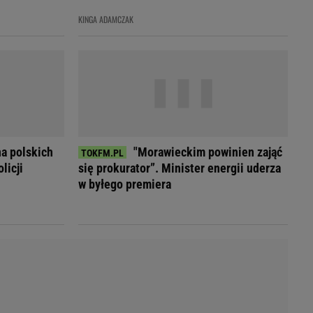
LED
KINGA ADAMCZAK
a polskich
"Morawieckim powinien zająć
licji
się prokurator”. Minister energii uderza
w byłego premiera
du
Rodzina
łodnych
Wakacje
Sennik