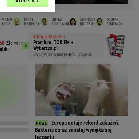
AKCEPTUJĘ
l sp. z o.o., jej
Zielona Góra
ić swoje preferencje
arzania danych poprzez
MAGAZYNY
MICHAŁ
DANIEL
MICHAŁ
AGNIESZKA
DOMINIK
ych”. Zmiana ustawień
TRELA
MAIKOWSKI
KIEDROWSKI
NIEDZIAŁEK
SENKOWSKI
syny
Kuchnia
OFERTA SUBSKRYPCJI
a
Wysokie Obcasy
Premium: TOK FM +
Złe wieści dla Kamińskiego po meczu
Deportacja Ukr
ach:
Wyborcza.pl
nfiki
poborowym. Horała 
y
 celów identyfikacji.
MOCNE MEDIA W DUO PAKIECIE. SPRAWDŹ
omiar reklam i treści,
rynarka
enka za 29zł
zula
 wide
y
to
kim obcasie
Europa notuje rekord zakażeń.
Bakteria coraz śmielej wymyka się
leczeniu