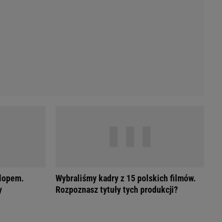
Przetargi
Licytacje komornicze
Komputery Forum
Alkomat online
Kalkulator opłacalności LPG
Przelicznik cm na cale i stopy
Kalkulator momentu obrotowego
Kalkulator mocy
Kalkulator zużycia paliwa
Kalkulator rozmiaru opon
Przelicznik mile na kilometry
rlopem.
Wybraliśmy kadry z 15 polskich filmów.
y
Rozpoznasz tytuły tych produkcji?