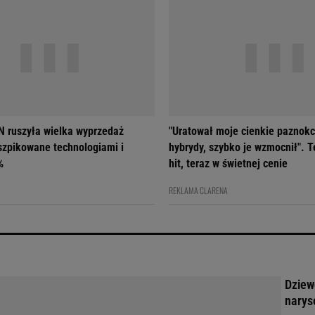
 ruszyła wielka wyprzedaż
"Uratował moje cienkie paznokc
szpikowane technologiami i
hybrydy, szybko je wzmocnił". T
%
hit, teraz w świetnej cenie
REKLAMA CLARENA
Dziew
narys