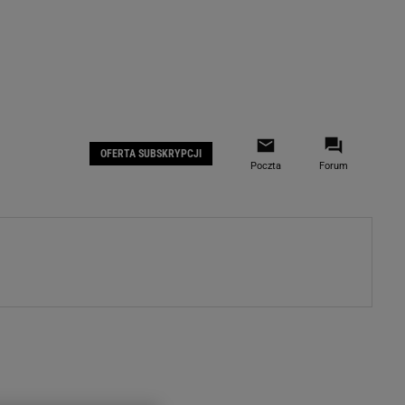
 IOS
Gazeta.pl na Facebooku
OFERTA SUBSKRYPCJI
Poczta
Forum
ZA
WYDARZENIA GOSPODARCZE
LOKALNE
Białystok
Bielsko-Biała
stki
Bydgoszcz
moda
Częstochowa
uże buty
Gorzów Wielkopolski
ecka
Katowice