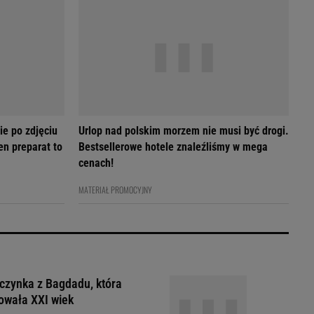
ie po zdjęciu
Urlop nad polskim morzem nie musi być drogi.
en preparat to
Bestsellerowe hotele znaleźliśmy w mega
cenach!
MATERIAŁ PROMOCYJNY
czynka z Bagdadu, która
owała XXI wiek