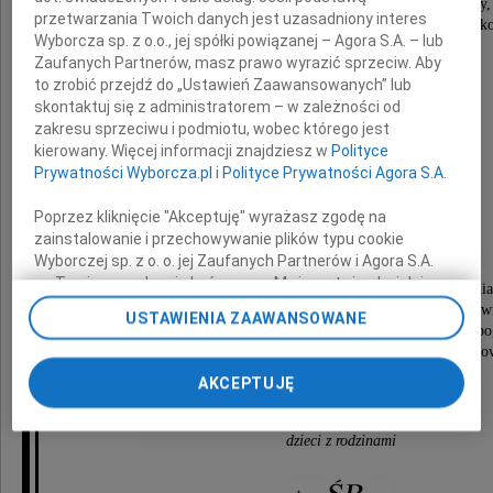
Z sercem pełnym bólu i smutku zawiadamiamy,
przetwarzania Twoich danych jest uzasadniony interes
że dnia 27 sierpnia 2011 roku odeszła od nas nasza uk
Wyborcza sp. z o.o., jej spółki powiązanej – Agora S.A. – lub
Mama, Teściowa, Babcia i Prababcia
Zaufanych Partnerów, masz prawo wyrazić sprzeciw. Aby
to zrobić przejdź do „Ustawień Zaawansowanych” lub
skontaktuj się z administratorem – w zależności od
zakresu sprzeciwu i podmiotu, wobec którego jest
kierowany. Więcej informacji znajdziesz w
Polityce
Jolanta Dynia
Prywatności Wyborcza.pl
i
Polityce Prywatności Agora S.A.
z domu Surynt
Poprzez kliknięcie "Akceptuję" wyrażasz zgodę na
zainstalowanie i przechowywanie plików typu cookie
lat 75
Wyborczej sp. z o. o. jej Zaufanych Partnerów i Agora S.A.
na Twoim urządzeniu końcowym. Możesz też w każdej
Msza św. pogrzebowa zostanie odprawiona dnia 31 sierpni
chwili zmienić swoje preferencje dot. plików cookie,
o godzinie 12.00 w kościele parafii Imienia NMP w Inow
USTAWIENIA ZAAWANSOWANE
ponownie wywołując narzędzie do zarządzania Twoimi
po której odbędzie się eksportacja Zmarłej i ceremonia 
preferencjami dot. przetwarzania danych poprzez
na cmentarzu parafii pw. św. Józefa przy ul. Libelta w In
odnośnik „Ustawienia prywatności” w stopce serwisu i
AKCEPTUJĘ
Pogrążone w żalu
przechodząc do sekcji „Ustawienia zaawansowane”.
Zmiana ustawień plików cookie możliwa jest także za
pomocą ustawień przeglądarki.
dzieci z rodzinami
My, nasi Zaufani Partnerzy i Agora S.A. możemy