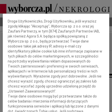
Dbamy o Twoją prywatność
Droga Użytkowniczko, Drogi Użytkowniku, jeśli wyrazisz
Nekrologi
Odeszli
Poradnik pogrzebowy
zgodę klikając "Akceptuję", Wyborcza sp. z o.o. oraz jej
Zaufani Partnerzy, w tym [
874
] Zaufanych Partnerów IAB,
jak również Agora S.A. będąca spółką powiązaną z
Jolanta Dynia
Wyborcza sp. z o.o., będą przetwarzać Twoje dane
IMIĘ I NAZWISKO:
osobowe takie jak adresy IP, adresy e-mail czy
identyfikatory plików cookie lub inne informacje zapisane w
Bydgoszcz
REGION:
tych plikach do celów marketingowych, w szczególności
na potrzeby wyświetlania reklam dopasowanych do
30.08.2011
DATA EMISJI:
Twoich zainteresowań i preferencji w swoich serwisach,
aplikacjach i w Internecie lub personalizacji treści w nich
wyświetlanych. Wyrażenie zgody jest dobrowolne. Jeśli nie
chcesz wyrazić zgody, chcesz ograniczyć jej zakres lub
chcesz wycofać zgodę uprzednio udzieloną przejdź do
"Musicie być mocni mocą miłości,
„Ustawień Zaawansowanych”.
która jest potężniejsza niż śmierć "
Twoje dane osobowe mogą być przetwarzane także do
celów badania i mierzenia informacji dotyczących
Jan Paweł II
funkcjonowania serwisów i aplikacji lub łączone z danymi
dot. świadczonych Tobie usług. Jeśli podstawą