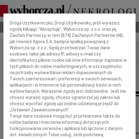
Dbamy o Twoją prywatność
Droga Użytkowniczko, Drogi Użytkowniku, jeśli wyrazisz
Nekrologi
Odeszli
Poradnik pogrzebowy
zgodę klikając "Akceptuję", Wyborcza sp. z o.o. oraz jej
Zaufani Partnerzy, w tym [
874
] Zaufanych Partnerów IAB,
jak również Agora S.A. będąca spółką powiązaną z
Wyborcza sp. z o.o., będą przetwarzać Twoje dane
Danuta Gocałek
osobowe takie jak adresy IP, adresy e-mail czy
IMIĘ I NAZWISKO:
identyfikatory plików cookie lub inne informacje zapisane w
tych plikach do celów marketingowych, w szczególności
Poznań
REGION:
na potrzeby wyświetlania reklam dopasowanych do
20.11.2009
DATA EMISJI:
Twoich zainteresowań i preferencji w swoich serwisach,
aplikacjach i w Internecie lub personalizacji treści w nich
wyświetlanych. Wyrażenie zgody jest dobrowolne. Jeśli nie
chcesz wyrazić zgody, chcesz ograniczyć jej zakres lub
chcesz wycofać zgodę uprzednio udzieloną przejdź do
Naszym wieloletnim Przyjaciołom
„Ustawień Zaawansowanych”.
Rodzinie Gocałek
Twoje dane osobowe mogą być przetwarzane także do
celów badania i mierzenia informacji dotyczących
funkcjonowania serwisów i aplikacji lub łączone z danymi
najszczersze wyrazy współczucia z powodu śmierci uk
dot. świadczonych Tobie usług. Jeśli podstawą