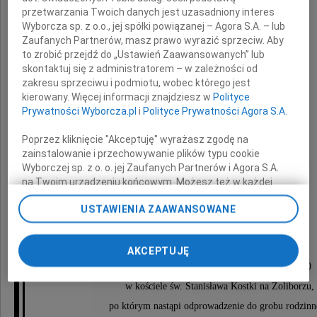
przetwarzania Twoich danych jest uzasadniony interes
Wyborcza sp. z o.o., jej spółki powiązanej – Agora S.A. – lub
Zaufanych Partnerów, masz prawo wyrazić sprzeciw. Aby
to zrobić przejdź do „Ustawień Zaawansowanych” lub
skontaktuj się z administratorem – w zależności od
Zofia Grzelczyk
zakresu sprzeciwu i podmiotu, wobec którego jest
kierowany. Więcej informacji znajdziesz w
Polityce
z domu Piltz
Prywatności Wyborcza.pl
i
Polityce Prywatności Agora S.A.
Poprzez kliknięcie "Akceptuję" wyrażasz zgodę na
Na zawsze pozostanie w naszych sercach
zainstalowanie i przechowywanie plików typu cookie
Wyborczej sp. z o. o. jej Zaufanych Partnerów i Agora S.A.
na Twoim urządzeniu końcowym. Możesz też w każdej
chwili zmienić swoje preferencje dot. plików cookie,
córka z rodziną
USTAWIENIA ZAAWANSOWANE
ponownie wywołując narzędzie do zarządzania Twoimi
preferencjami dot. przetwarzania danych poprzez
odnośnik „Ustawienia prywatności” w stopce serwisu i
Nabożeństwo żałobne odprawione zostanie
AKCEPTUJĘ
przechodząc do sekcji „Ustawienia zaawansowane”.
w dniu 7 sierpnia 2009 roku o godzinie 10.30
Zmiana ustawień plików cookie możliwa jest także za
pomocą ustawień przeglądarki.
w kościele św. Stanisława Kostki na Żoliborzu,
po którym nastąpi odprowadzenie do grobu rodzin
My, nasi Zaufani Partnerzy i Agora S.A. możemy