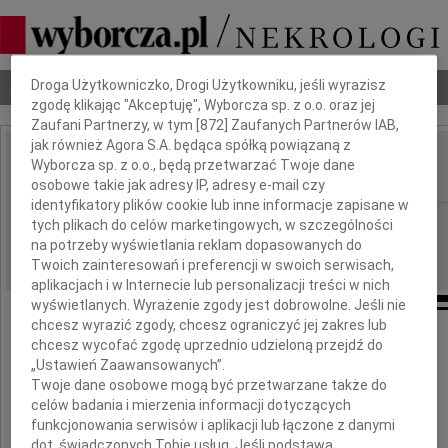
Dbamy o Twoją prywatność
Nekrologi
Odeszli
Poradnik pogrzebowy
Droga Użytkowniczko, Drogi Użytkowniku, jeśli wyrazisz
zgodę klikając "Akceptuję", Wyborcza sp. z o.o. oraz jej
Zaufani Partnerzy, w tym [
872
] Zaufanych Partnerów IAB,
jak również Agora S.A. będąca spółką powiązaną z
Zofia Grzelczyk
Wyborcza sp. z o.o., będą przetwarzać Twoje dane
IMIĘ I NAZWISKO:
osobowe takie jak adresy IP, adresy e-mail czy
identyfikatory plików cookie lub inne informacje zapisane w
Warszawa
REGION:
tych plikach do celów marketingowych, w szczególności
na potrzeby wyświetlania reklam dopasowanych do
05.08.2009
DATA EMISJI:
Twoich zainteresowań i preferencji w swoich serwisach,
aplikacjach i w Internecie lub personalizacji treści w nich
wyświetlanych. Wyrażenie zgody jest dobrowolne. Jeśli nie
chcesz wyrazić zgody, chcesz ograniczyć jej zakres lub
chcesz wycofać zgodę uprzednio udzieloną przejdź do
W dniu 3 sierpnia 2009 roku
„Ustawień Zaawansowanych”.
Twoje dane osobowe mogą być przetwarzane także do
odeszła nasza kochana Mama i Babcia
celów badania i mierzenia informacji dotyczących
funkcjonowania serwisów i aplikacji lub łączone z danymi
dot. świadczonych Tobie usług. Jeśli podstawą